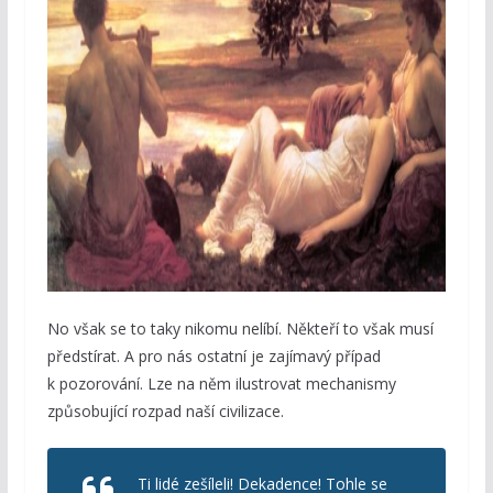
No však se to taky nikomu nelíbí. Někteří to však musí
předstírat. A pro nás ostatní je zajímavý případ
k pozorování. Lze na něm ilustrovat mechanismy
způsobující rozpad naší civilizace.
Ti lidé zešíleli! Dekadence! Tohle se