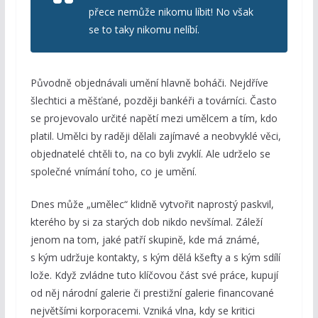
přece nemůže nikomu líbit! No však
se to taky nikomu nelíbí.
Původně objednávali umění hlavně boháči. Nejdříve
šlechtici a měšťané, později bankéři a továrníci. Často
se projevovalo určité napětí mezi umělcem a tím, kdo
platil. Umělci by raději dělali zajímavé a neobvyklé věci,
objednatelé chtěli to, na co byli zvyklí. Ale udrželo se
společné vnímání toho, co je umění.
Dnes může „umělec“ klidně vytvořit naprostý paskvil,
kterého by si za starých dob nikdo nevšímal. Záleží
jenom na tom, jaké patří skupině, kde má známé,
s kým udržuje kontakty, s kým dělá kšefty a s kým sdílí
lože. Když zvládne tuto klíčovou část své práce, kupují
od něj národní galerie či prestižní galerie financované
největšími korporacemi. Vzniká vlna, kdy se kritici