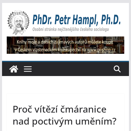
Přeskočit
na
obsah
Proč vítězí čmáranice
nad poctivým uměním?