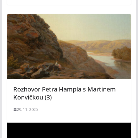
Rozhovor Petra Hampla s Martinem
Konvičkou (3)
29. 11. 2025
V
i