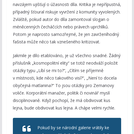
navzájem ujišťují o úžasnosti díla. Kritika je nepřípustná,
případný šťoural riskuje vyvržení z komunity vyvolených.
Zvláště, pokud autor do díla zamontoval slogan o
méněcenných čecháčcích nebo právech uprchlíků.
Potom je naprosto samozřejmé, že jen zavrženíhodný
fašista může něco tak vznešeného kritizovat.
Jakmile je dílo etablováno, je už všechno snadné. Žádný
příslušník „kosmopolitní elity“ se totiž neodváží položit
otázky typu „Líbí se mi to?“, „Cítím se příjemně
v místnosti, kde něco takového visí?“, „Není to docela
obyčejná matlanina?“ To jsou otázky pro Zemanovy
voliče. Korporátní manažer, politik či novinář myslí
disciplinovaně. Když pochopí, že má obdivovat kus
lejna, bude obdivovat kus lejna. A chápe velmi rychle.
Pokud by se národní galerie vrátily ke