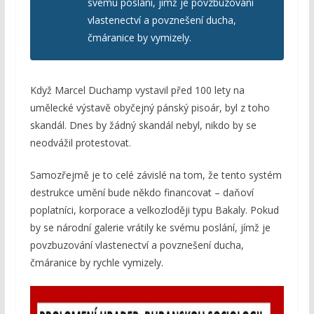
svému poslání, jímž je povzbuzování
vlastenectví a povznešení ducha,
čmáranice by vymizely.
Když Marcel Duchamp vystavil před 100 lety na
umělecké výstavě obyčejný pánský pisoár, byl z toho
skandál. Dnes by žádný skandál nebyl, nikdo by se
neodvážil protestovat.
Samozřejmě je to celé závislé na tom, že tento systém
destrukce umění bude někdo financovat – daňoví
poplatníci, korporace a velkozloději typu Bakaly. Pokud
by se národní galerie vrátily ke svému poslání, jímž je
povzbuzování vlastenectví a povznešení ducha,
čmáranice by rychle vymizely.