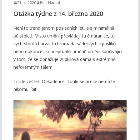
21. 4. 2020
Petr Hampl
Otázka týdne z 14. března 2020
Není to trend jenom posledních let, ale minimálně
půlstoletí. Místo umění převládají tu čmáranice, tu
vychrstnutá barva, tu hromada sádrových trpaslíků
nebo dokonce „konceptuální umění“ umění spočívající
v tom, že se obnažuje 200kilová dáma s extrémně
neforemným tělem.
Ti lidé zešíleli! Dekadence! Tohle se přece nemůže
nikomu líbit!