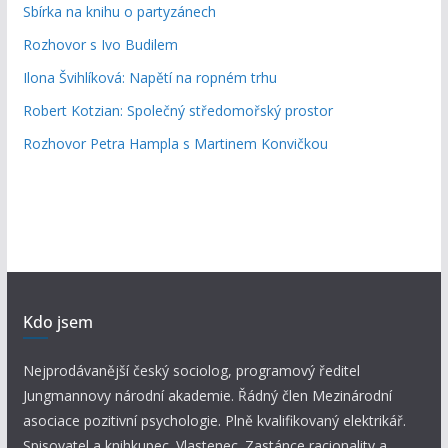
Sbírka na knihu o partyzánech
Rozhovor s Ivo Budilem
Ilona Švihlíková: Napětí na ropném trhu
Robert Kotzian: Společný středomořský prostor
Rozhovor Petra Hampla s Martinem Konvičkou
Kdo jsem
Nejprodávanější český sociolog, programový ředitel
Jungmannovy národní akademie. Řádný člen Mezinárodní
asociace pozitivní psychologie. Plně kvalifikovaný elektrikář.
Spisovatel a knihkupec. Vlastenec. Zastánce racionality a