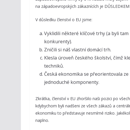
na západoevropských zákaznících je DŮSLEDKEM člen
V důsledku členství o EU jsme:
Vyklidili některé klíčové trhy (a byli t
konkurenty).
Zničili si náš vlastní domácí trh.
Klesla úroveň českého školství, čímž k
techniků.
Česká ekonomika se přeorientovala ze s
jednoduché komponenty.
Zkrátka, členství v EU zhoršilo naši pozici po vše
kdybychom byli nadšeni ze všech zákazů a centrál
ekonomiku to představuje nesmírné riziko. Jakék
naplno.