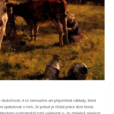
é skutečnosti. A to nemusíme ani připomínat náklady, které
 Ani spekulovat o tom, že pokud je česká práce dost levná,
Mnohem podstatnější totiž uvědomit si, že zmíněná závislost