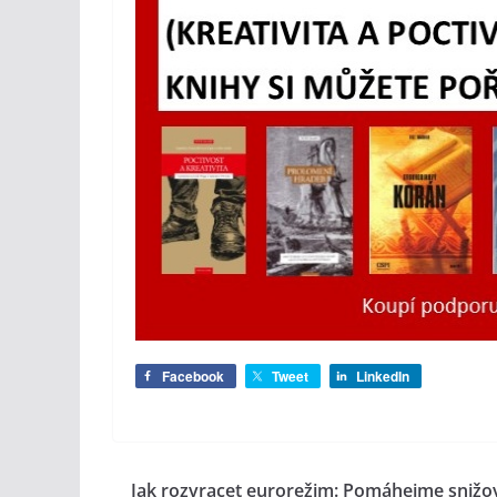
Facebook
Tweet
LinkedIn
Jak rozvracet eurorežim: Pomáhejme snižo