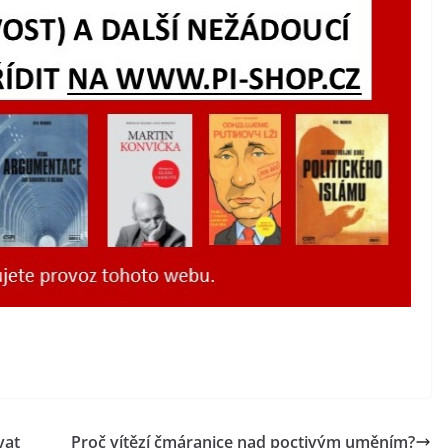
vat
Proč vítězí čmáranice nad poctivým uměním?