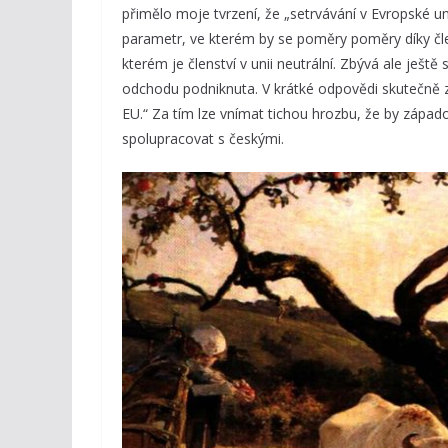
přimělo moje tvrzení, že „setrvávání v Evropské 
parametr, ve kterém by se poměry poměry díky člens
kterém je členství v unii neutrální. Zbývá ale ještě
odchodu podniknuta. V krátké odpovědi skutečně 
EU.“ Za tím lze vnímat tichou hrozbu, že by zápa
spolupracovat s českými.