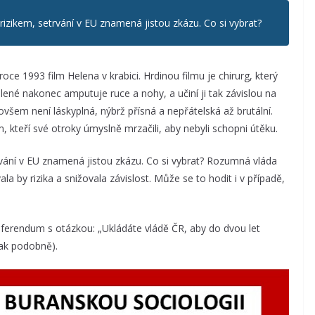
izikem, setrvání v EU znamená jistou zkázu. Co si vybrat?
ce 1993 film Helena v krabici. Hrdinou filmu je chirurg, který
olené nakonec amputuje ruce a nohy, a učiní ji tak závislou na
ovšem není láskyplná, nýbrž přísná a nepřátelská až brutální.
 kteří své otroky úmyslně mrzačili, aby nebyli schopni útěku.
vání v EU znamená jistou zkázu. Co si vybrat? Rozumná vláda
a by rizika a snižovala závislost. Může se to hodit i v případě,
eferendum s otázkou: „Ukládáte vládě ČR, aby do dvou let
jak podobně).