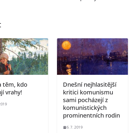
t
 těm, kdo
Dnešní nejhlasitější
jí vrahy!
kritici komunismu
sami pocházejí z
 2019
komunistických
prominentních rodin
6. 7. 2019