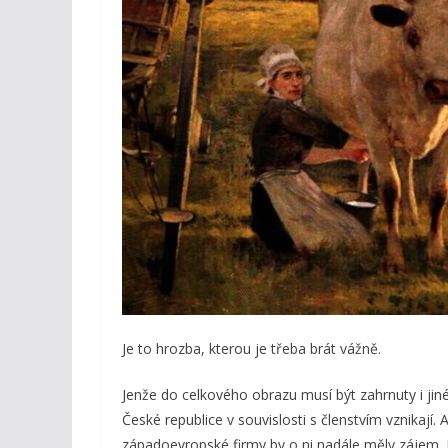
Je to hrozba, kterou je třeba brát vážně.
Jenže do celkového obrazu musí být zahrnuty i jin
České republice v souvislosti s členstvím vznikají.
západoevropské firmy by o ni nadále měly zájem. 