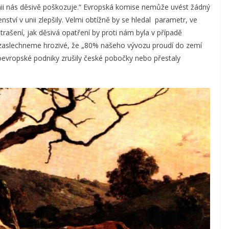
unii nás děsivě poškozuje.“ Evropská komise nemůže uvést žádný
tví v unii zlepšily. Velmi obtížně by se hledal parametr, ve
 strašení, jak děsivá opatření by proti nám byla v případě
zaslechneme hrozivé, že „80% našeho vývozu proudí do zemí
doevropské podniky zrušily české pobočky nebo přestaly