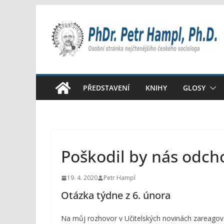
Přeskočit
na
obsah
PŘEDSTAVENÍ
KNIHY
GLOSY
Poškodil by nás odcho
19. 4. 2020
Petr Hampl
Otázka týdne z 6. února
Na můj rozhovor v Učitelských novinách zareagov