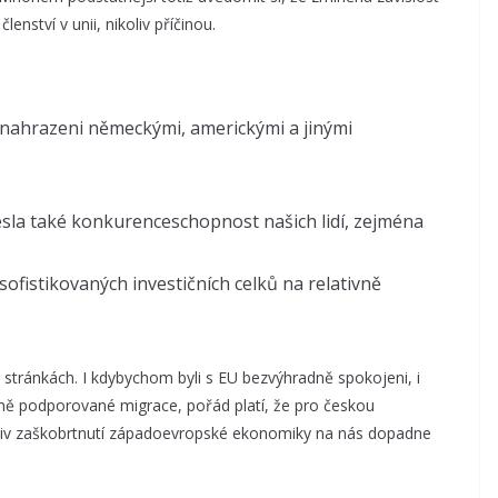
ství v unii, nikoliv příčinou.
am nahrazeni německými, americkými a jinými
lesla také konkurenceschopnost našich lidí, zejména
ofistikovaných investičních celků na relativně
ch stránkách. I kdybychom byli s EU bezvýhradně spokojeni, i
ně podporované migrace, pořád platí, že pro českou
oliv zaškobrtnutí západoevropské ekonomiky na nás dopadne