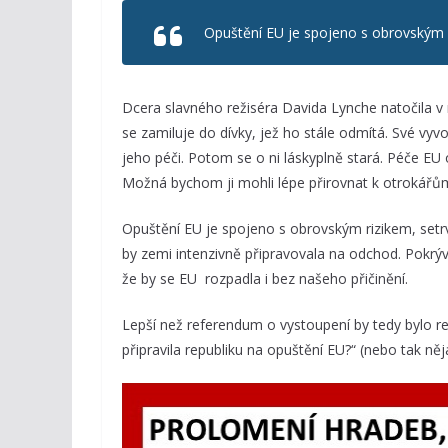
Opuštění EU je spojeno s obrovským r
Dcera slavného režiséra Davida Lynche natočila v ro
se zamiluje do dívky, jež ho stále odmítá. Své vyv
jeho péči. Potom se o ni láskyplně stará. Péče EU 
Možná bychom ji mohli lépe přirovnat k otrokářům,
Opuštění EU je spojeno s obrovským rizikem, setr
by zemi intenzivně připravovala na odchod. Pokrýval
že by se EU rozpadla i bez našeho přičinění.
Lepší než referendum o vystoupení by tedy bylo r
připravila republiku na opuštění EU?“ (nebo tak ně