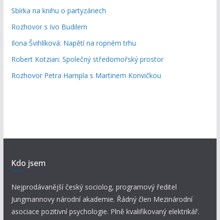
Sbírka na knihu o partyzánech
Rozhovor s Ivo Budilem
Ilona Švihlíková: Napětí na ropném trhu
Robert Kotzian: Společný středomořský prostor
Rozhovor Petra Hampla s Martinem Konvičkou
Kdo jsem
Nejprodávanější český sociolog, programový ředitel
Jungmannovy národní akademie. Řádný člen Mezinárodní
asociace pozitivní psychologie. Plně kvalifikovaný elektrikář.