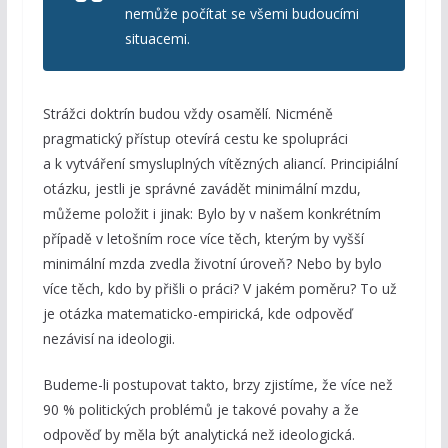
nemůže počítat se všemi budoucími
situacemi.
Strážci doktrín budou vždy osamělí. Nicméně
pragmatický přístup otevírá cestu ke spolupráci
a k vytváření smysluplných vítězných aliancí. Principiální
otázku, jestli je správné zavádět minimální mzdu,
můžeme položit i jinak: Bylo by v našem konkrétním
případě v letošním roce více těch, kterým by vyšší
minimální mzda zvedla životní úroveň? Nebo by bylo
více těch, kdo by přišli o práci? V jakém poměru? To už
je otázka matematicko-empirická, kde odpověď
nezávisí na ideologii.
Budeme-li postupovat takto, brzy zjistíme, že více než
90 % politických problémů je takové povahy a že
odpověď by měla být analytická než ideologická.