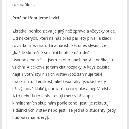
rozmařilost.
Proč potřebujeme levici
Zkrátka, pohled zleva je jiný než zprava a vždycky bude.
Od některých, kteří na nás před pár lety plivali a kladli
rovnítko mezi národní a nacistické, dnes slyším, že
„každé skutečné sociální hnutí je národně
osvobozenecké“ a jsem z toho nadšený. Ale neříkají to
všichni. A celkově je tam cítit rozpaky. A když zkusíte
hájit životní styl nižších vrstev (což zahrnuje také
maskulinitu, ženskost, ale třeba taky fyzické tresty
při výchově kluků), narazíte na rozpaky a nepřátelství.
A to nebudu rozebírat dvojí metr v přístupu
k militantních skupinám podle toho, jestli je rekrutují
z dělnických vrstev nebo jestli se jedná o studenty (tedy
budoucí manažery).