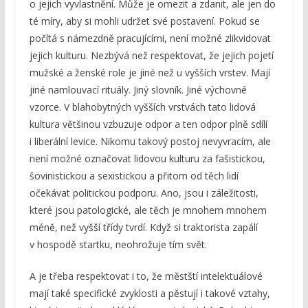
o jejich vyvlastnění. Může je omezit a zdanit, ale jen do
té míry, aby si mohli udržet své postavení. Pokud se
počítá s námezdně pracujícími, není možné zlikvidovat
jejich kulturu. Nezbývá než respektovat, že jejich pojetí
mužské a ženské role je jiné než u vyšších vrstev. Mají
jiné namlouvací rituály. Jiný slovník. Jiné výchovné
vzorce. V blahobytných vyšších vrstvách tato lidová
kultura většinou vzbuzuje odpor a ten odpor plně sdílí
i liberální levice. Nikomu takový postoj nevyvracím, ale
není možné označovat lidovou kulturu za fašistickou,
šovinistickou a sexistickou a přitom od těch lidí
očekávat politickou podporu. Ano, jsou i záležitosti,
které jsou patologické, ale těch je mnohem mnohem
méně, než vyšší třídy tvrdí. Když si traktorista zapálí
v hospodě startku, neohrožuje tím svět.
A je třeba respektovat i to, že městští intelektuálové
mají také specifické zvyklosti a pěstují i takové vztahy,