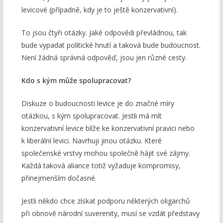
levicové (případně, kdy je to ještě konzervativní).
To jsou čtyři otázky. Jaké odpovědi převládnou, tak
bude vypadat politické hnutí a taková bude budoucnost.
Není žádná správná odpověď, jsou jen různé cesty.
Kdo s kým může spolupracovat?
Diskuze o budoucnosti levice je do značné míry
otázkou, s kým spolupracovat. Jestli má mít
konzervativní levice blíže ke konzervativní pravici nebo
k liberální levici. Navrhuji jinou otázku. Které
společenské vrstvy mohou společně hájit své zájmy.
Každá taková aliance totiž vyžaduje kompromisy,
přinejmenším dočasné.
Jestli někdo chce získat podporu některých oligarchů
při obnově národní suverenity, musí se vzdát představy