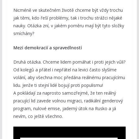
Nicméně ve skutečném životě chceme být vždy trochu
jak těmi, kdo řeší problémy, tak i trochu strážci nějaké
nauky. Otázka zní, v jakém poměru mají být tyto složky
smíchány?
Mezi demokracií a spravedlností
Druhá otázka. Chceme lidem pomáhat i proti jejich vůli?
Od kolegů a přátel i nepřátel na levici často slyšíme
volání, aby všechna moc předána reálnému pracujícímu
lidu. Jenže ti stejní lidé bojují proti populismu!
A pokládají za naprosto samozřejmé, že ten reálný
pracující lid zavede volnou migraci, radikální genderový
program, nulové emise, jaderný útok na Rusko a já
nevím, co ještě všechno.