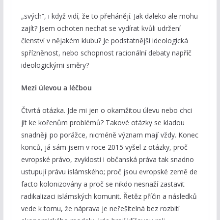
„svých“, i když vidí, že to přehánějí. Jak daleko ale mohu
zajít? Jsem ochoten nechat se vydírat kvůli udržení
členství v nějakém klubu? Je podstatnější ideologická
spřízněnost, nebo schopnost racionální debaty napříč
ideologickými směry?
Mezi úlevou a léčbou
Čtvrtá otázka. Jde mi jen o okamžitou úlevu nebo chci
jít ke kořenům problémů? Takové otázky se kladou
snadněji po porážce, nicméně význam mají vždy. Konec
konců, já sám jsem v roce 2015 vyšel z otázky, proč
evropské právo, zvyklosti i občanská práva tak snadno
ustupují právu islámského; proč jsou evropské země de
facto kolonizovány a proč se nikdo nesnaží zastavit
radikalizaci islámských komunit. Řetěz příčin a následků
vede k tomu, že náprava je neřešitelná bez rozbití