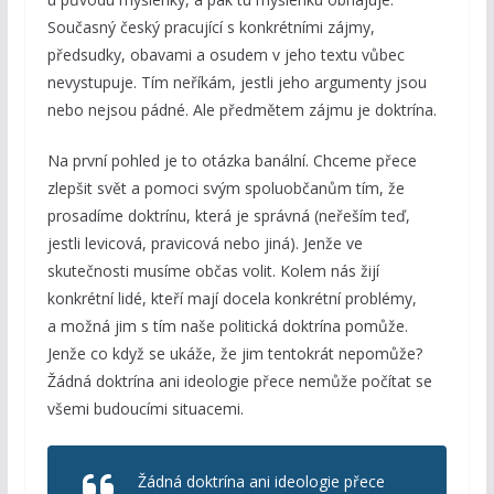
Současný český pracující s konkrétními zájmy,
předsudky, obavami a osudem v jeho textu vůbec
nevystupuje. Tím neříkám, jestli jeho argumenty jsou
nebo nejsou pádné. Ale předmětem zájmu je doktrína.
Na první pohled je to otázka banální. Chceme přece
zlepšit svět a pomoci svým spoluobčanům tím, že
prosadíme doktrínu, která je správná (neřeším teď,
jestli levicová, pravicová nebo jiná). Jenže ve
skutečnosti musíme občas volit. Kolem nás žijí
konkrétní lidé, kteří mají docela konkrétní problémy,
a možná jim s tím naše politická doktrína pomůže.
Jenže co když se ukáže, že jim tentokrát nepomůže?
Žádná doktrína ani ideologie přece nemůže počítat se
všemi budoucími situacemi.
Žádná doktrína ani ideologie přece