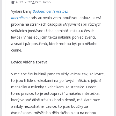
16. 12. 2022
Petr Hampl
Vydání knihy
Budoucnost levice bez
liberalismu
odstartovala velmi bouřlivou diskuzi, která
probíhá na stránkách časopisu
!Argument
i při různých
setkáních (nedávno třeba seminář Institutu české
levice). V následujícím textu nabídnu pohled zvenčí,
a snad i pár postřehů, které mohou být pro někoho
cenné.
Levice viděná zprava
V mé sociální bublině jsme to vždy vnímali tak, že levice,
to jsou ti lidé s rolexkami na golfových hřištích, jejichž
manželky a milenky s kabelkami za statisíce. Oproti
tomu pravice, to je autoopravář z našeho městečka,
který ve své dílně tráví 12 hodin denně, má zlaté ruce
a nikdy nezbohatne. Levice, to jsou botičky za
dvojnásobek měsíčního dělnického platu na nohou