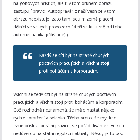
na golfových hřištích, ale ti v tom druhém obrazu
zastupují pravici. Autoopravář z naší vesnice v tom
obrazu neexistuje, zato tam jsou mizerně placení
dělníci ve velkých provozech (kteří se kulturně od toho
automechanika příliš neliší).
Každý se cítí být na straně chudých
poctivých pracujících a všichni stojí
proti boháčům a korporacím.
Všichni se tedy cítí být na straně chudých poctivých
pracujících a všichni stojí proti boháčům a korporacím.
Což rozhodně neznamená, že mělo nastat nějaké
rychlé sbratření a selanka. Třeba proto, že my, kdo
jsme přišli z liberální pravice, se pořád díváme s velkou
nedůvěrou na státní regulační aktivity. Někdy je to tak,