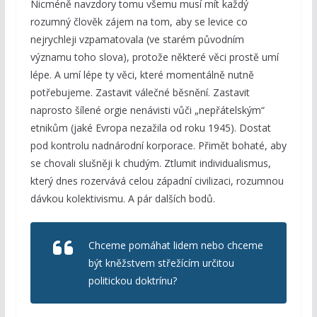
Nicméně navzdory tomu všemu musí mít každý
rozumný člověk zájem na tom, aby se levice co
nejrychleji vzpamatovala (ve starém původním
významu toho slova), protože některé věci prostě umí
lépe. A umí lépe ty věci, které momentálně nutně
potřebujeme. Zastavit válečné běsnění. Zastavit
naprosto šílené orgie nenávisti vůči „nepřátelským“
etnikům (jaké Evropa nezažila od roku 1945). Dostat
pod kontrolu nadnárodní korporace. Přimět bohaté, aby
se chovali slušněji k chudým. Ztlumit individualismus,
který dnes rozervává celou západní civilizaci, rozumnou
dávkou kolektivismu. A pár dalších bodů.
Chceme pomáhat lidem nebo chceme
být kněžstvem střežícím určitou
politickou doktrínu?