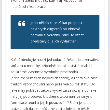
ekonomického modelu, kde hrají klíčovou roli
nadnárodní korporace.
Jestli někdo chce získat podporu
některých oligarchů při obnově
národní suverenity, musí se vzdát
představy o jejich vyvlastnění.
Každá ideologie nabízí jednoduché řešení. Konzervativci
viní ztrátu morálky, případně náboženství. Socialisté
soukromé vlastnictví výrobních prostředků
(přinejmenším těch největších fabrik), a liberálové zase
tradiční vzory chování nebo příliš velkou roli státu. Do
jaké míry pokládat takový výklad za závazný a do jaké
míry jej podrobovat kritickému zkoumání ve smyslu
formulace teorií a jejich posuzování? S tím je spojena
otázka, jak daleko můžeme zajít a kdy je to ještě