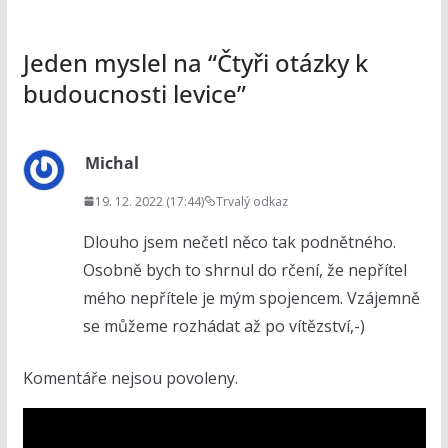
Jeden myslel na “
Čtyři otázky k
budoucnosti levice
”
Michal
19. 12. 2022 (17:44)
Trvalý odkaz
Dlouho jsem nečetl něco tak podnětného.
Osobně bych to shrnul do rčení, že nepřítel
mého nepřítele je mým spojencem. Vzájemně
se můžeme rozhádat až po vítězství,-)
Komentáře nejsou povoleny.
V
i