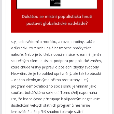
styl, sebevědomí a morálku, a rozbije rodiny, takže
v důsledku to z nich udělá bezmocné hračky těch
nahoře. Nebo je to třeba opatření sice rozumné, jenže
skutečným cílem je získat podporu pro politické změny,
které chudé vrstvy připraví o poslední zbytky svobody.
Netvrdím, že je to pohled oprávněný, ale tak to působí
– viděno ideologickýma očima protistrany. Celý
program demokratického socialismu je vnímán jako
součást boháčského spiknutí. Tomu (žel) napomáhá
i to, že levice často přistupuje k případným negativním
důsledkům velkých státních programů nesmírně
lehkovážně a že příliš snadno toleruje státní