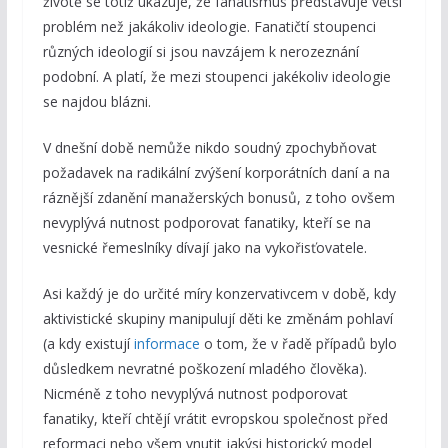
životě se totiž ukazuje, že fanatismus představuje větší
problém než jakákoliv ideologie. Fanatičtí stoupenci
různých ideologií si jsou navzájem k nerozeznání
podobní. A platí, že mezi stoupenci jakékoliv ideologie
se najdou blázni.
V dnešní době nemůže nikdo soudný zpochybňovat
požadavek na radikální zvýšení korporátních daní a na
ráznější zdanění manažerských bonusů, z toho ovšem
nevyplývá nutnost podporovat fanatiky, kteří se na
vesnické řemeslníky dívají jako na vykořisťovatele.
Asi každý je do určité míry konzervativcem v době, kdy
aktivistické skupiny manipulují děti ke změnám pohlaví
(a kdy existují
informace
o tom, že v řadě případů bylo
důsledkem nevratné poškození mladého člověka).
Nicméně z toho nevyplývá nutnost podporovat
fanatiky, kteří chtějí vrátit evropskou společnost před
reformaci nebo všem vnutit jakýsi historický model