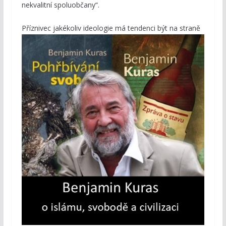
nekvalitní spoluobčany“.
P
říznivec jakékoliv ideologie má tendenci být na straně