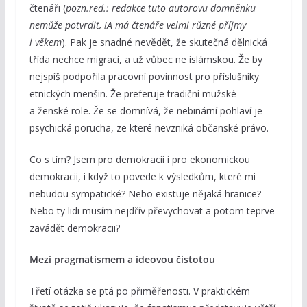
čtenáři (
pozn.red.: redakce tuto autorovu domněnku
nemůže potvrdit, !A má čtenáře velmi různé příjmy
i věkem
). Pak je snadné nevědět, že skutečná dělnická
třída nechce migraci, a už vůbec ne islámskou. Že by
nejspíš podpořila pracovní povinnost pro příslušníky
etnických menšin. Že preferuje tradiční mužské
a ženské role. Že se domnívá, že nebinární pohlaví je
psychická porucha, ze které nevzniká občanské právo.
Co s tím? Jsem pro demokracii i pro ekonomickou
demokracii, i když to povede k výsledkům, které mi
nebudou sympatické? Nebo existuje nějaká hranice?
Nebo ty lidi musím nejdřív převychovat a potom teprve
zavádět demokracii?
Mezi pragmatismem a ideovou čistotou
Třetí otázka se ptá po přiměřenosti. V praktickém