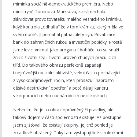
miminka sociálně-demokratického premiéra. Nebo
ministryně Tominová-Marksová, která nechala
zlikvidovat provozovatelku malého vesnického krámku,
když kontrola „odhalila“ že v tom krámku, který měla ve
svém domě, jí pomáhal patnáctiletý syn. Privatizace
bank do zahraničních rukou a investiční pobídky. Prostě
jsme levici vnímali jako arogantní boháče, co se snaží
zničit životní styl i životní úroveň chudých pracujících
tříd. Do takového obrazu perfektně zapadají
i nejrůznější radikální aktivisté, velmi často pocházející
z vysokopříjmových rodin, kteří prosazují naprosto
děsivá destruktivní opatření a poté dělají kariéru
v korporacích nebo nadnárodních neziskovkách.
Netvrdím, že je to obraz oprávněný či pravdivý, ale
takový dojem v části společnosti existuje. Až postupně
jsem zjišťoval, že existují skupiny, jejichž pohled je
zrcadlově obrácený. Taky tam vystupují lidé s rolexkami