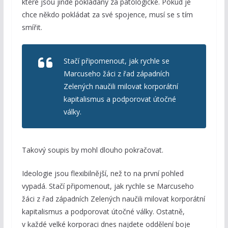
které jsou jinde pokládány za patologické. Pokud je
chce někdo pokládat za své spojence, musí se s tím
smířit.
Stačí připomenout, jak rychle se
Marcuseho žáci z řad západních
Zelených naučili milovat korporátní
kapitalismus a podporovat útočné
války.
Takový soupis by mohl dlouho pokračovat.
Ideologie jsou flexibilnější, než to na první pohled
vypadá. Stačí připomenout, jak rychle se Marcuseho
žáci z řad západních Zelených naučili milovat korporátní
kapitalismus a podporovat útočné války. Ostatně,
v každé velké korporaci dnes najdete oddělení boje