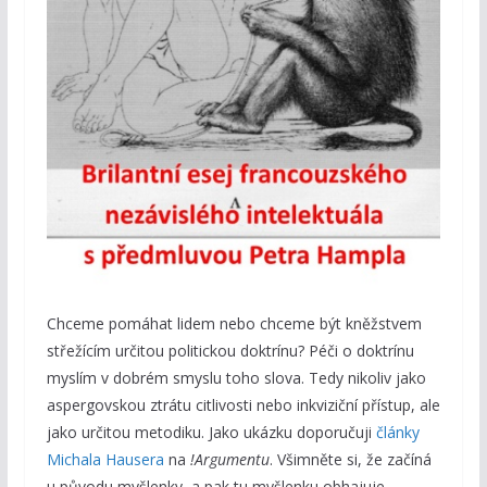
Chceme pomáhat lidem nebo chceme být kněžstvem
střežícím určitou politickou doktrínu? Péči o doktrínu
myslím v dobrém smyslu toho slova. Tedy nikoliv jako
aspergovskou ztrátu citlivosti nebo inkviziční přístup, ale
jako určitou metodiku. Jako ukázku doporučuji
články
Michala Hausera
na
!Argumentu
. Všimněte si, že začíná
u původu myšlenky, a pak tu myšlenku obhajuje.