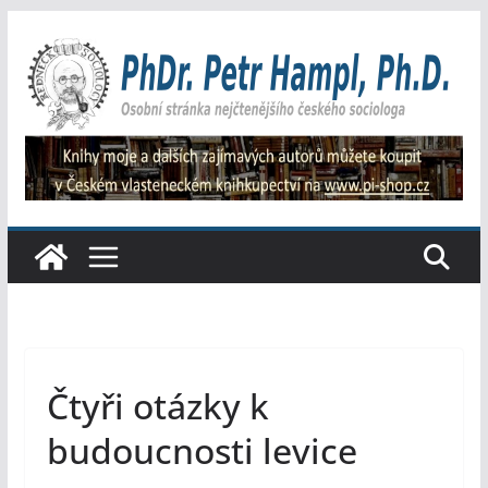
Přeskočit
na
obsah
Čtyři otázky k
budoucnosti levice