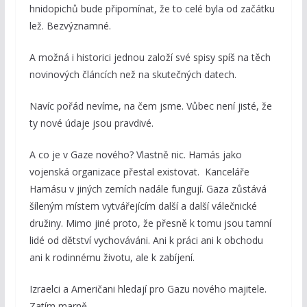
hnidopichů bude připomínat, že to celé byla od začátku
lež. Bezvýznamné.
A možná i historici jednou založí své spisy spíš na těch
novinových článcích než na skutečných datech.
Navíc pořád nevíme, na čem jsme. Vůbec není jisté, že
ty nové údaje jsou pravdivé.
A co je v Gaze nového? Vlastně nic. Hamás jako
vojenská organizace přestal existovat. Kanceláře
Hamásu v jiných zemích nadále fungují. Gaza zůstává
šíleným místem vytvářejícím další a další válečnické
družiny. Mimo jiné proto, že přesně k tomu jsou tamní
lidé od dětství vychováváni. Ani k práci ani k obchodu
ani k rodinnému životu, ale k zabíjení.
Izraelci a Američani hledají pro Gazu nového majitele.
Zatím marně.