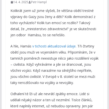
14. 4. 2025
Petr Hampl
Kolikrát jsem už jsme slyšeli, že většina obětí trestné
výpravy do Gazy jsou ženy a děti? Kolik demonstrací z
toho vycházelo? Kolik tun emocí se rozlilo? Takový
detail, že „ministerstvo zdravotnictví“ je ve skutečnosti
jen odbor Hamásu, to se neřešilo.
A hle, Hamás
v tichosti aktualizoval údaje.
Tři čtvrtiny
obětí jsou muži ve vojenském věku. Připomínám, že v
tamních poměrech neexistuje něco jako rozdělení voják
– civilista. Když vyhráváme a jde se drancovat, jsou
všichni vojáci. Když narazíme na silnějšího nepřítele,
jsou všichni civilisté. V Evropě v 8. století se mezi muži
taky nerozlišovalo na vojáky a nevojáky.
Odhalení té lži už ale nevrátí zpátky emoce. Lidé si
udělali nějaký názor a ten už nezmění. Tisíce článků,
které naplnily internet, už nebudou opraveny. Jen pár