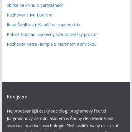
Sbírka na knihu o partyzánech
Rozhovor s Ivo Budilem
Ilona Švihlíková: Napětí na ropném trhu
Robert Kotzian: Společný středomořský prostor
Rozhovor Petra Hampla s Martinem Konvičkou
Kdo jsem
Nejprodávanější český sociolog, programový ředitel
Jungmannovy národní akademie. Řádný člen Mezinárodní
asociace pozitivní psychologie. Plně kvalifikovaný elektrikář.