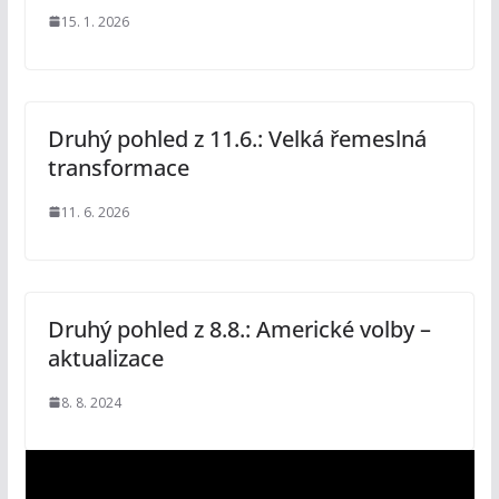
15. 1. 2026
Druhý pohled z 11.6.: Velká řemeslná
transformace
11. 6. 2026
Druhý pohled z 8.8.: Americké volby –
aktualizace
8. 8. 2024
V
i