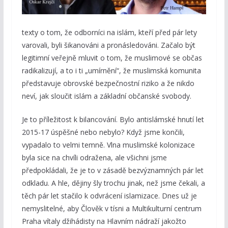
texty o tom, že odborníci na islám, kteří před pár lety
varovali, byli šikanováni a pronásledováni. Začalo být
legitimní veřejně mluvit o tom, že muslimové se občas
radikalizují, a to i ti „umírnění“, že muslimská komunita
představuje obrovské bezpečnostní riziko a že nikdo
neví, jak sloučit islám a základní občanské svobody.
Je to příležitost k bilancování. Bylo antislámské hnutí let
2015-17 úspěšné nebo nebylo? Když jsme končili,
vypadalo to velmi temně. Vlna muslimské kolonizace
byla sice na chvíli odražena, ale všichni jsme
předpokládali, že je to v zásadě bezvýznamných pár let
odkladu. A hle, dějiny šly trochu jinak, než jsme čekali, a
těch pár let stačilo k odvrácení islamizace. Dnes už je
nemyslitelné, aby Člověk v tísni a Multikulturní centrum
Praha vítaly džihádisty na Hlavním nádraží jakožto