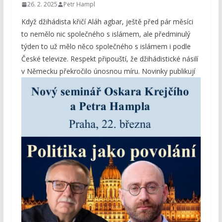
26. 2. 2025
Petr Hampl
Když džihádista křičí Aláh agbar, ještě před pár měsíci
to nemělo nic společného s islámem, ale předminulý
týden to už mělo něco společného s islámem i podle
České televize. Respekt připouští, že džihádistické násilí
v Německu překročilo únosnou
míru. Novinky publikují