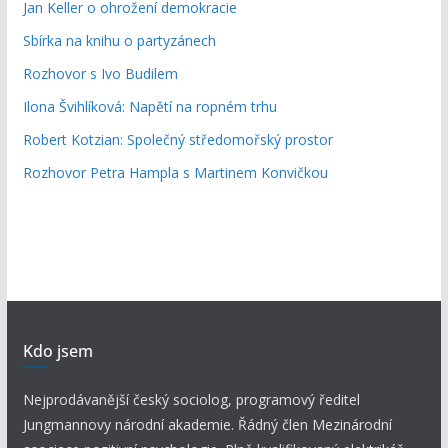
Jan Keller o ohrožení demokracie
Sbírka na knihu o partyzánech
Rozhovor s Ivo Budilem
Ilona Švihlíková: Napětí na ropném trhu
Robert Kotzian: Společný středomořský prostor
Rozhovor Petra Hampla s Martinem Konvičkou
Kdo jsem
Nejprodávanější český sociolog, programový ředitel
Jungmannovy národní akademie. Řádný člen Mezinárodní