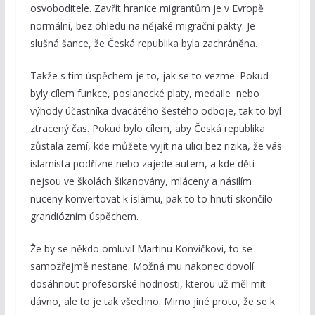
osvoboditele. Zavřít hranice migrantům je v Evropě
normální, bez ohledu na nějaké migrační pakty. Je
slušná šance, že Česká republika byla zachráněna.
Takže s tím úspěchem je to, jak se to vezme. Pokud
byly cílem funkce, poslanecké platy, medaile nebo
výhody účastníka dvacátého šestého odboje, tak to byl
ztracený čas. Pokud bylo cílem, aby Česká republika
zůstala zemí, kde můžete vyjít na ulici bez rizika, že vás
islamista podřízne nebo zajede autem, a kde děti
nejsou ve školách šikanovány, mláceny a násilím
nuceny konvertovat k islámu, pak to to hnutí skončilo
grandiózním úspěchem.
Že by se někdo omluvil Martinu Konvičkovi, to se
samozřejmě nestane. Možná mu nakonec dovolí
dosáhnout profesorské hodnosti, kterou už měl mít
dávno, ale to je tak všechno. Mimo jiné proto, že se k