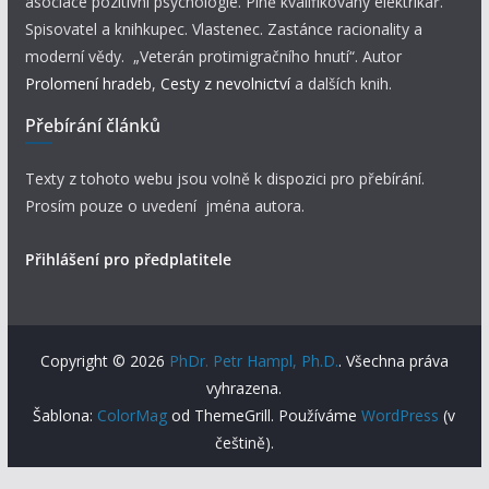
asociace pozitivní psychologie. Plně kvalifikovaný elektrikář.
Spisovatel a knihkupec. Vlastenec. Zastánce racionality a
moderní vědy. „Veterán protimigračního hnutí“. Autor
Prolomení hradeb
,
Cesty z nevolnictví
a dalších knih.
Přebírání článků
Texty z tohoto webu jsou volně k dispozici pro přebírání.
Prosím pouze o uvedení jména autora.
Přihlášení pro předplatitele
Copyright © 2026
PhDr. Petr Hampl, Ph.D.
. Všechna práva
vyhrazena.
Šablona:
ColorMag
od ThemeGrill. Používáme
WordPress
(v
češtině).