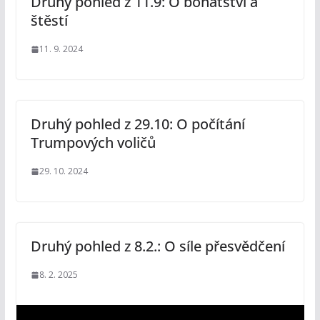
Druhý pohled z 11.9: O bohatství a
štěstí
11. 9. 2024
Druhý pohled z 29.10: O počítání
Trumpových voličů
29. 10. 2024
Druhý pohled z 8.2.: O síle přesvědčení
8. 2. 2025
V