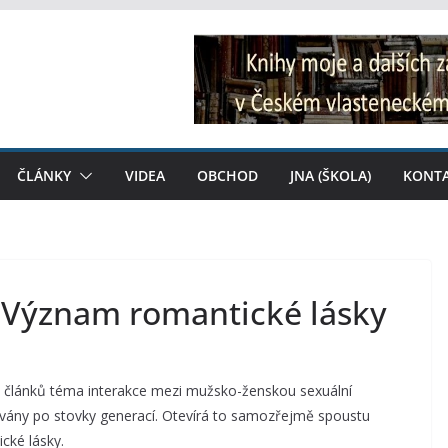
ČLÁNKY
VIDEA
OBCHOD
JNA (ŠKOLA)
KONT
: Význam romantické lásky
ii článků téma interakce mezi mužsko-ženskou sexuální
ikovány po stovky generací. Otevírá to samozřejmě spoustu
cké lásky.