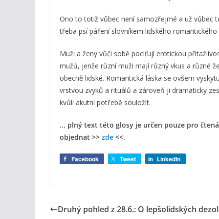
Ono to totiž vůbec není samozřejmé a už vůbec to
třeba psí páření slovníkem lidského romantického 
Muži a ženy vůči sobě pociťují erotickou přitažlivos
mužů, jenže různí muži mají různý vkus a různé žen
obecně lidské. Romantická láska se ovšem vyskytuje
vrstvou zvyků a rituálů a zároveň ji dramaticky zes
kvůli akutní potřebě souložit.
... plný text této glosy je určen pouze pro čte
objednat >>
zde
<<.
Facebook
Tweet
LinkedIn
Druhý pohled z 28.6.: O lepšolidských dezo