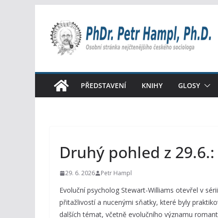
Přeskočit
na
obsah
PŘEDSTAVENÍ
KNIHY
GLOSY
Druhý pohled z 29.6.
29. 6. 2026
Petr Hampl
Evoluční psycholog Stewart-Williams otevřel v sér
přitažlivostí a nucenými sňatky, které byly prakt
dalších témat, včetně evolučního významu romanti