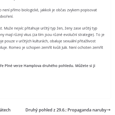
 není přímo biologické, jakkoli je občas zvykem popisovat
dvoření.
t. Muže nejvíc přitahuje určitý typ žen, ženy zase určitý typ
y mají různý vkus (za tím jsou různé evoluční strategie). To je
 pouze v určitých kulturách, obaluje sexuální přitažlivost
iluje. Romeo je schopen zemřít kvůli Julii. Není ochoten zemřít
náře Plné verze Hamplova druhého pohledu. Můžete si ji
látech
Druhý pohled z 29.6.: Propaganda naruby