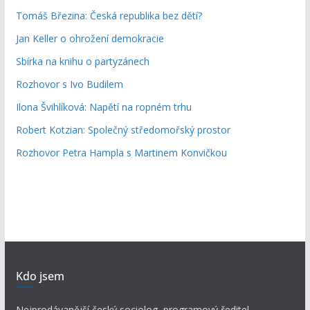
Tomáš Březina: Česká republika bez dětí?
Jan Keller o ohrožení demokracie
Sbírka na knihu o partyzánech
Rozhovor s Ivo Budilem
Ilona Švihlíková: Napětí na ropném trhu
Robert Kotzian: Společný středomořský prostor
Rozhovor Petra Hampla s Martinem Konvičkou
Kdo jsem
Nejprodávanější český sociolog, programový ředitel