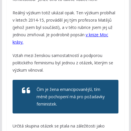
Reálný výzkum totiž ukázal opak. Ten výzkum probíhal
v letech 2014-15, prováděl jej tým profesora Matějů
(jehož jsem byl součástí), a v této rubrice jsem jej už
jednou zmiňoval. Je podrobně popsán
v knize Moc
krásy.
Vztah mezi ženskou samostatností a podporou
politického feminismu byl jednou z otázek, kterým se
výzkum věnoval.
Čím je žena emancipovanější, tím
méně pochopení má pro požadavky
feministek.
Určitá skupina otázek se ptala na záležitosti jako