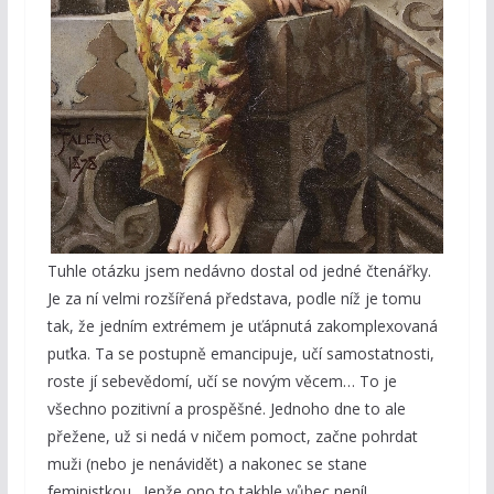
Tuhle otázku jsem nedávno dostal od jedné čtenářky.
Je za ní velmi rozšířená představa, podle níž je tomu
tak, že jedním extrémem je uťápnutá zakomplexovaná
puťka. Ta se postupně emancipuje, učí samostatnosti,
roste jí sebevědomí, učí se novým věcem… To je
všechno pozitivní a prospěšné. Jednoho dne to ale
přežene, už si nedá v ničem pomoct, začne pohrdat
muži (nebo je nenávidět) a nakonec se stane
feministkou. Jenže ono to takhle vůbec není!