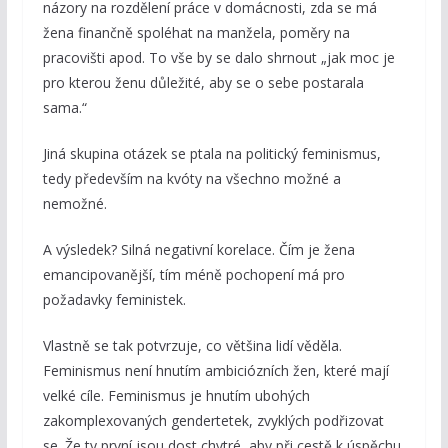
názory na rozdělení práce v domácnosti, zda se má
žena finančně spoléhat na manžela, poměry na
pracovišti apod. To vše by se dalo shrnout „jak moc je
pro kterou ženu důležité, aby se o sebe postarala
sama.“
Jiná skupina otázek se ptala na politický feminismus,
tedy především na kvóty na všechno možné a
nemožné.
A výsledek? Silná negativní korelace. Čím je žena
emancipovanější, tím méně pochopení má pro
požadavky feministek.
Vlastně se tak potvrzuje, co většina lidí věděla.
Feminismus není hnutím ambiciózních žen, které mají
velké cíle. Feminismus je hnutím ubohých
zakomplexovaných gendertetek, zvyklých podřizovat
se. Že ty první jsou dost chytré, aby při cestě k úspěchu