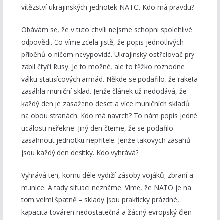
vítězství ukrajinských jednotek NATO. Kdo má pravdu?
Obávám se, že v tuto chvíli nejsme schopni spolehlivé
odpovědi. Co víme zcela jistě, že popis jednotlivých
příběhů o ničem nevypovídá. Ukrajinský ostřelovač prý
zabil čtyři Rusy. Je to možné, ale to těžko rozhodne
válku statisícových armád. Někde se podařilo, že raketa
zasáhla muniční sklad. Jenže článek už nedodává, že
každý den je zasaženo deset a více muničních skladů
na obou stranách. Kdo má navrch? To nám popis jedné
události neřekne. Jiný den čteme, že se podařilo
zasáhnout jednotku nepřítele. Jenže takových zásahů
jsou každý den desítky. Kdo vyhrává?
Vyhrává ten, komu déle vydrží zásoby vojáků, zbraní a
munice. A tady situaci neznáme. Víme, že NATO je na
tom velmi špatně – sklady jsou prakticky prázdné,
kapacita továren nedostatečná a žádný evropský člen