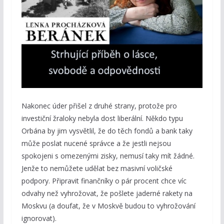
Nakonec úder přišel z druhé strany, protože pro
investiční žraloky nebyla dost liberální. Někdo typu
Orbána by jim vysvětlil, že do těch fondů a bank taky
může poslat nucené správce a že jestli nejsou
spokojeni s omezenými zisky, nemusí taky mít žádné.
Jenže to nemůžete udělat bez masivní voličské
podpory. Připravit finančníky o pár procent chce víc
odvahy než vyhrožovat, že pošlete jaderné rakety na
Moskvu (a doufat, že v Moskvě budou to vyhrožování
ignorovat).