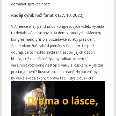
domáhat spravedlnosti.
Raději cynik než fanatik (27. 10. 2022)
V Americe mají pár dnů do kongresových voleb, vypadá
to debakl vládní strany a 30 demokratických (vládních)
kongresmanů přišlo s požadavkem, aby prezident
Biden okamžitě zahájil jednání s Putinem. Nejspíš
doufají, že to mohlo zachránit aspoň jejich osobní
křesla, což není úplně špatný odhad. Americká
veřejnost rozhodně nestojí o válku s Ruskem. A jak zní
protiargument? Rusové jsou na hraně zhroucení, byla
by velké škoda
skončit právě teď. Když člověk čte