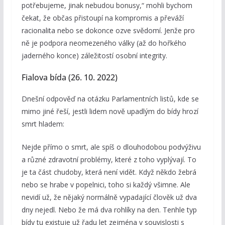
potřebujeme, jinak nebudou bonusy,“ mohli bychom
čekat, že občas přistoupí na kompromis a převáží
racionalita nebo se dokonce ozve svědomí. Jenže pro
ně je podpora neomezeného války (až do hořkého
jaderného konce) záležitostí osobní integrity.
Fialova bída (26. 10. 2022)
Dnešní odpověď na otázku Parlamentních listů, kde se
mimo jiné řeší, jestli lidem nově upadlým do bídy hrozí
smrt hladem:
Nejde přímo o smrt, ale spíš o dlouhodobou podvýživu
a různé zdravotní problémy, které z toho vyplývají. To
je ta část chudoby, která není vidět. Když někdo žebrá
nebo se hrabe v popelnici, toho si každý všimne. Ale
nevidí už, že nějaký normálně vypadající člověk už dva
dny nejedl. Nebo že má dva rohlíky na den. Tenhle typ
bídy tu existuje už řadu let zejména v souvislosti s