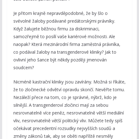
Je přitom krajně nepravděpodobné, že by šlo o
svévolné žaloby podávané predátorskými právníky.
Když žalujete běžnou firmu za diskriminaci,
samozřejmě to posílí vaše kariérové možnosti. Ale
naopak? Která mezinárodní firma zaměstná právníka,
co podával žaloby na transgenderové kliniky? Jak to
ovlivní jeho šance být někdy později jmenován
soudcem?
Nicméně kastrační kliniky jsou zavírány. Možná si říkáte,
že to zločinecké odvětví opravdu skončí. Nevěřte tomu.
Nezáleží přece na tom, co je správné, nýbrž, kdo je
silnější. A transgenderoví zločinci mají za sebou
nesrovnatelně více peněz, nesrovnatelně větší mediální
vliv, nesrovnatelně větší politický vliv. Můžete tedy spíš
očekávat precedentní rozsudky nejvyšších soudů a
změny zákonů tak, aby se oběti napříště nesměly