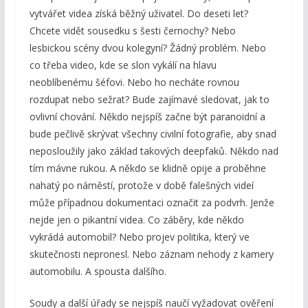
vytvářet videa získá běžný uživatel. Do deseti let?
Chcete vidět sousedku s šesti černochy? Nebo
lesbickou scény dvou kolegyní? Žádný problém. Nebo
co třeba video, kde se slon vykálí na hlavu
neoblíbenému šéfovi. Nebo ho necháte rovnou
rozdupat nebo sežrat? Bude zajímavé sledovat, jak to
ovlivní chování. Někdo nejspíš začne být paranoidní a
bude pečlivě skrývat všechny civilní fotografie, aby snad
neposloužily jako základ takových deepfaků. Někdo nad
tím mávne rukou. A někdo se klidně opije a proběhne
nahatý po náměstí, protože v době falešných videí
může případnou dokumentaci označit za podvrh. Jenže
nejde jen o pikantní videa. Co záběry, kde někdo
vykrádá automobil? Nebo projev politika, který ve
skutečnosti nepronesl. Nebo záznam nehody z kamery
automobilu. A spousta dalšího.
Soudy a další úřady se nejspíš naučí vyžadovat ověření