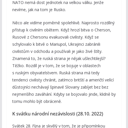
NATO nemá dost jednotek na velkou válku. Jenže
nevíme, jak na tom je Rusko.
Něco ale vidíme poměrně spolehlivě. Naprosto rozdílný
přístup k civilním obětem. Když hrozí bitva o Cherson,
Rusové z Chersonu evakuovali civilisty. Když se
schylovalo k bitvě o Mariupol, Ukrajinci zabránili
civilistům v odchodu a používali je jako živé štíty.
Znamená to, že ruská strana je nějak ušlechtilejší?
Těžko. Rozdíl je v tom, že se bojuje v oblastech
s ruským obyvatelstvem. Ruská strana má tedy
tendenci civilisty chránit, zatímco britští a američtí velící
důstojníci nechávají špinavé Slovany zabíjet bez bez
nejmenšího zaváhání. Kdyby se bojovalo jinde, klidně by
tomu mohlo být obráceně.
K svátku národní nezávislosti (28.10. 2022)
Svátek 28. října je skvělý v tom, že je připomínkou