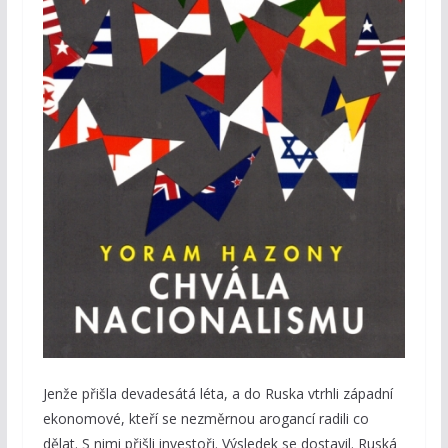
Jenže přišla devadesátá léta, a do Ruska vtrhli západní
ekonomové, kteří se nezměrnou arogancí radili co
dělat. S nimi přišli investoři. Výsledek se dostavil. Ruská