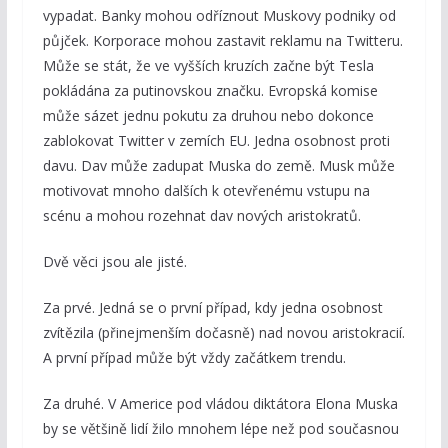
vypadat. Banky mohou odříznout Muskovy podniky od
půjček. Korporace mohou zastavit reklamu na Twitteru.
Může se stát, že ve vyšších kruzích začne být Tesla
pokládána za putinovskou značku. Evropská komise
může sázet jednu pokutu za druhou nebo dokonce
zablokovat Twitter v zemích EU. Jedna osobnost proti
davu. Dav může zadupat Muska do země. Musk může
motivovat mnoho dalších k otevřenému vstupu na
scénu a mohou rozehnat dav nových aristokratů.
Dvě věci jsou ale jisté.
Za prvé. Jedná se o první případ, kdy jedna osobnost
zvítězila (přinejmenším dočasně) nad novou aristokracií.
A první případ může být vždy začátkem trendu.
Za druhé. V Americe pod vládou diktátora Elona Muska
by se většině lidí žilo mnohem lépe než pod současnou