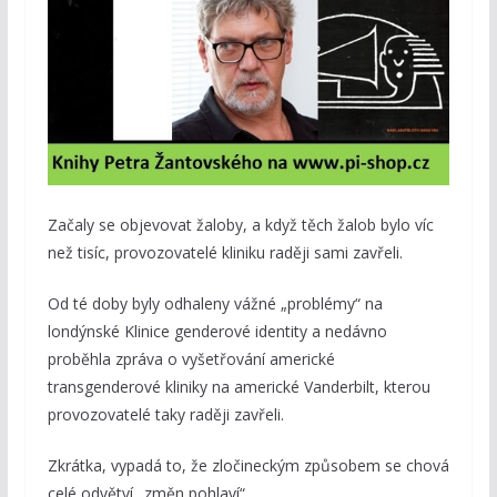
Začaly se objevovat žaloby, a když těch žalob bylo víc
než tisíc, provozovatelé kliniku raději sami zavřeli.
Od té doby byly odhaleny vážné „problémy“ na
londýnské Klinice genderové identity a nedávno
proběhla zpráva o vyšetřování americké
transgenderové kliniky na americké Vanderbilt, kterou
provozovatelé taky raději zavřeli.
Zkrátka, vypadá to, že zločineckým způsobem se chová
celé odvětví „změn pohlaví“.