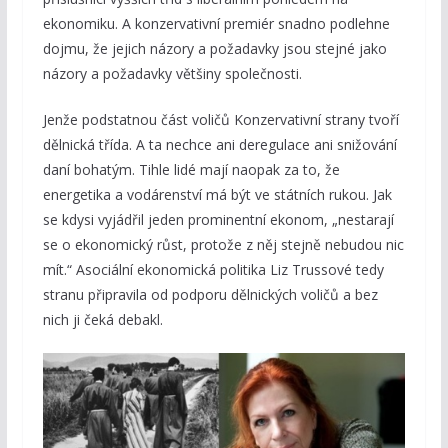
ekonomiku. A konzervativní premiér snadno podlehne
dojmu, že jejich názory a požadavky jsou stejné jako
názory a požadavky většiny společnosti.
Jenže podstatnou část voličů Konzervativní strany tvoří
dělnická třída. A ta nechce ani deregulace ani snižování
daní bohatým. Tihle lidé mají naopak za to, že
energetika a vodárenství má být ve státních rukou. Jak
se kdysi vyjádřil jeden prominentní ekonom, „nestarají
se o ekonomický růst, protože z něj stejně nebudou nic
mít.“ Asociální ekonomická politika Liz Trussové tedy
stranu připravila od podporu dělnických voličů a bez
nich ji čeká debakl.