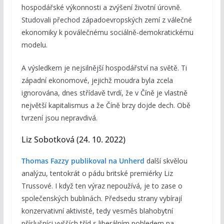
hospodářské výkonnosti a zvýšení životní úrovně.
Studovali přechod západoevropských zemí z válečné
ekonomiky k poválečnému sociálně-demokratickému
modelu.
A výsledkem je nejsilnější hospodářství na světě. Ti
západní ekonomové, jejichž moudra byla zcela
ignorována, dnes střídavě tvrdí, že v Číně je vlastně
největší kapitalismus a že Číně brzy dojde dech. Obě
tvrzení jsou nepravdivá.
Liz Sobotková (24. 10. 2022)
Thomas Fazzy publikoval na Unherd
další skvělou
analýzu, tentokrát o pádu britské premiérky Liz
Trussové. I když ten výraz nepoužívá, je to zase o
společenských bublinách. Předsedu strany vybírají
konzervativní aktivisté, tedy vesměs blahobytní
příslušníci vyšších tříd s liberálním pohledem na