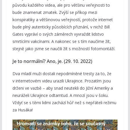
původu každého videa, ale pro většinu veřejnosti to
bude znamenat zmatek. Zvýší se příkop mezi
konspiratiky a většinovou veřejností, protože internet
bude plný autenticky působících přiznání, v nichž Bill
Gates vypráví o svých záměrech vyvraždit lidstvo
smrtícími vakcínami. A nakonec se s tím naučíme žít,
stejně jako jsme se naučili žít s možností fotomontáží.
Je to normální? Ano, je. (29. 10. 2022)
Dva mladí muži dostali nepodmíněné tresty za to, že
v internetovém videu urazili Ukrajince. Prozatím jsou
drženi ve vazbě – aby snad neutekli do Jižní Ameriky a
neuráželi Ukrajince odtamtud. A mnozí jsou v šoku.
Vždyť se s těmi lidmi zachází hůř než s nepřáteli režimu
za Husáka!