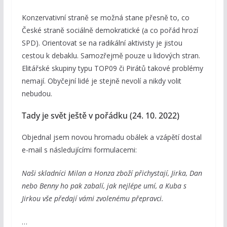
Konzervativní straně se možná stane přesně to, co
České straně sociálně demokratické (a co pořád hrozí
SPD). Orientovat se na radikální aktivisty je jistou
cestou k debaklu. Samozřejmě pouze u lidových stran.
Elitářské skupiny typu TOP09 či Pirátů takové problémy
nemají. Obyčejní lidé je stejně nevolí a nikdy volit
nebudou.
Tady je svět ještě v pořádku (24. 10. 2022)
Objednal jsem novou hromadu obálek a vzápětí dostal
e-mail s následujícími formulacemi:
Naši skladníci Milan a Honza zboží přichystají, Jirka, Dan
nebo Benny ho pak zabalí, jak nejlépe umí, a Kuba s
Jirkou vše předají vámi zvolenému přepravci.
…