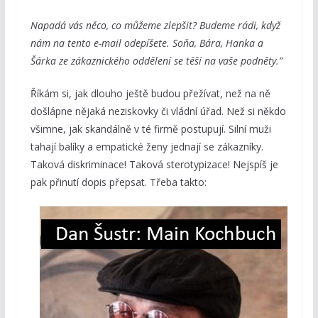
Napadá vás něco, co můžeme zlepšit? Budeme rádi, když
nám na tento e-mail odepíšete. Soňa, Bára, Hanka a
Šárka ze zákaznického oddělení se těší na vaše podněty.”
Říkám si, jak dlouho ještě budou přežívat, než na ně
došlápne nějaká neziskovky či vládní úřad. Než si někdo
všimne, jak skandálně v té firmě postupují. Silní muži
tahají balíky a empatické ženy jednají se zákazníky.
Taková diskriminace! Taková sterotypizace! Nejspíš je
pak přinutí dopis přepsat. Třeba takto: