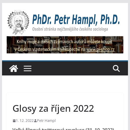
Přeskočit
na
obsah
Glosy za říjen 2022
1. 12. 2022
Petr Hampl