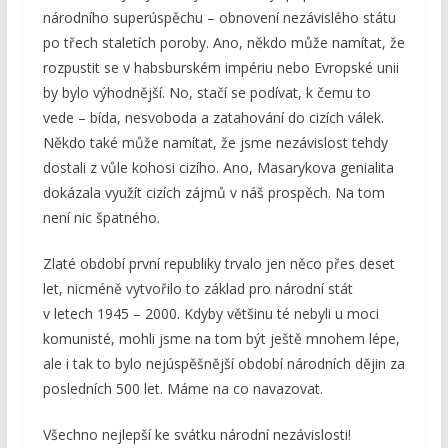
národního superúspěchu – obnovení nezávislého státu
po třech staletích poroby. Ano, někdo může namítat, že
rozpustit se v habsburském impériu nebo Evropské unii
by bylo výhodnější. No, stačí se podívat, k čemu to
vede – bída, nesvoboda a zatahování do cizích válek.
Někdo také může namítat, že jsme nezávislost tehdy
dostali z vůle kohosi cizího. Ano, Masarykova genialita
dokázala využít cizích zájmů v náš prospěch. Na tom
není nic špatného.
Zlaté období první republiky trvalo jen něco přes deset
let, nicméně vytvořilo to základ pro národní stát
v letech 1945 – 2000. Kdyby většinu té nebyli u moci
komunisté, mohli jsme na tom být ještě mnohem lépe,
ale i tak to bylo nejúspěšnější období národních dějin za
posledních 500 let. Máme na co navazovat.
Všechno nejlepší ke svátku národní nezávislosti!