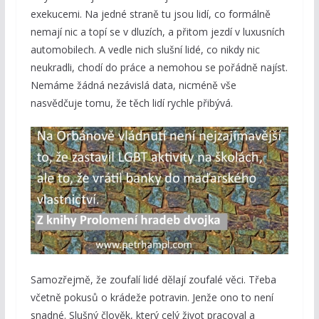
exekucemi. Na jedné straně tu jsou lidí, co formálně
nemají nic a topí se v dluzích, a přitom jezdí v luxusních
automobilech. A vedle nich slušní lidé, co nikdy nic
neukradli, chodí do práce a nemohou se pořádně najíst.
Nemáme žádná nezávislá data, nicméně vše
nasvědčuje tomu, že těch lidí rychle přibývá.
Samozřejmě, že zoufalí lidé dělají zoufalé věci. Třeba
včetně pokusů o krádeže potravin. Jenže ono to není
snadné. Slušný člověk, který celý život pracoval a