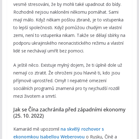
vesmě stresováni, že by mohli také upadnout do bídy.
Rozhodně nejsou nakloněni někomu pomáhat. Sami
mají málo. Když někam pošlou zbraně, je to vstupenka
to lepší společnosti. Když pomůžou chudým ve vlastní
zemi, není to vstupenka nikam. Takže se dělají sbírky na
podporu ukrajinského neonacistického režimu a vlastní
lidé se nechávají umřít bez pomoci.
A ještě něco. Existuje mylný dojem, že ti úplně dole už
nemají co ztratit. Že ohroženi jsou hlavně ti, kdo jsou
příjmově uprostřed. Omyl! I nepatrné omezení
sociálních programů znamená pro ty nejchudší rozdíl
mezi životem a smrtí.
Jak se Čína zachránila před západními ekonomy
(25. 10. 2022)
Kamarád mě upozornil
na skvělý rozhovor s
ekonomkou Isabellou Weberovou
o Rusku, Číně a