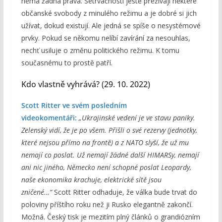
nemá žádná práva. Setrvačností ještě přežívají některé
občanské svobody z minulého režimu a je dobré si jich
užívat, dokud existují. Ale jedná se spíše o nesystémové
prvky. Pokud se někomu nelíbí zavírání za nesouhlas,
nechť usiluje o změnu politického režimu. K tomu
současnému to prostě patří.
Kdo vlastně vyhrává? (29. 10. 2022)
Scott Ritter ve svém posledním
videokomentáři:
„Ukrajinské vedení je ve stavu paniky.
Zelenský vidí, že je po všem. Přišli o své rezervy (jednotky,
které nejsou přímo na frontě) a z NATO slyší, že už mu
nemají co poslat. Už nemají žádné další HIMARSy, nemají
ani nic jiného, Německo není schopné poslat Leopardy,
naše ekonomika krachuje, elektrické sítě jsou
zničené…“
Scott Ritter odhaduje, že válka bude trvat do
poloviny příštího roku než ji Rusko elegantně zakončí.
Možná. Český tisk je mezitím plný článků o grandiózním