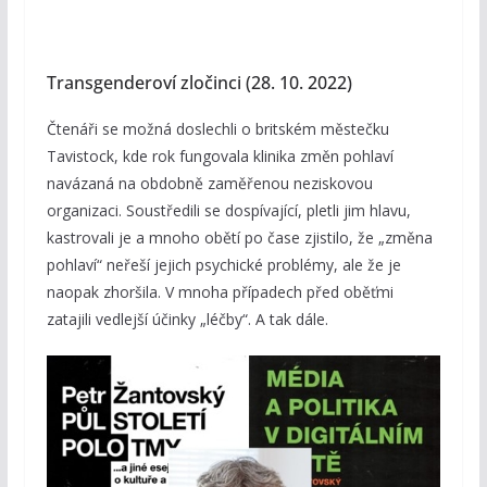
Transgenderoví zločinci (28. 10. 2022)
Čtenáři se možná doslechli o britském městečku
Tavistock, kde rok fungovala klinika změn pohlaví
navázaná na obdobně zaměřenou neziskovou
organizaci. Soustředili se dospívající, pletli jim hlavu,
kastrovali je a mnoho obětí po čase zjistilo, že „změna
pohlaví“ neřeší jejich psychické problémy, ale že je
naopak zhoršila. V mnoha případech před oběťmi
zatajili vedlejší účinky „léčby“. A tak dále.