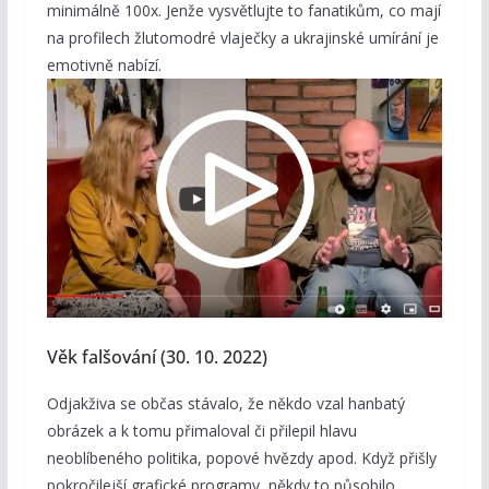
minimálně 100x. Jenže vysvětlujte to fanatikům, co mají
na profilech žlutomodré vlaječky a ukrajinské umírání je
emotivně nabízí.
Věk falšování (30. 10. 2022)
Odjakživa se občas stávalo, že někdo vzal hanbatý
obrázek a k tomu přimaloval či přilepil hlavu
neoblíbeného politika, popové hvězdy apod. Když přišly
pokročilejší grafické programy, někdy to působilo