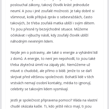
poslouchal zákony, takový člověk krást jednoduše
neumí. A jsou i jiné zoufalé možnosti. Je taky dobré si
všimnout, kolik přibývá zpráv o sebevraždách, často
takových, že třeba zoufalá matka ublíží i svým dětem.
To jsou přesně ty bezvýchodné situace. Můžeme
očekávat i výbuchy násilí, kdy zoufalý člověk ublíží
náhodným nevinným lidem.
Nejde jen o potraviny, ale také o energie a vyhánění lidí
z domů. A energie, to není jen nepohodlí, to jsou také
třeba zbytečná úmrtí na zápaly plic. Nemůžeme už
mluvit o chudobě, ale přímo o bídě. Jenže to se daří
skrývat před většinou společnosti. Bohatší lidé v těch
vrstvách nemají osobní kontakty, média to ignorují,
celebrity se takovým lidem vysmívají.
Jestli je společnost připravena pomoci? Vláda na vlastní
chudé okázala kašle. Ti, kdo ještě něco mají, ti jsou