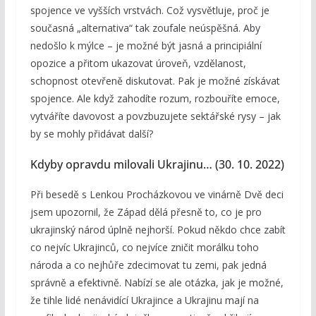
spojence ve vyšších vrstvách. Což vysvětluje, proč je
současná „alternativa“ tak zoufale neúspěšná. Aby
nedošlo k mýlce – je možné být jasná a principiální
opozice a přitom ukazovat úroveň, vzdělanost,
schopnost otevřeně diskutovat. Pak je možné získávat
spojence. Ale když zahodíte rozum, rozbouříte emoce,
vytváříte davovost a povzbuzujete sektářské rysy – jak
by se mohly přidávat další?
Kdyby opravdu milovali Ukrajinu… (30. 10. 2022)
Při besedě s Lenkou Procházkovou ve vinárně Dvě deci
jsem upozornil, že Západ dělá přesně to, co je pro
ukrajinský národ úplně nejhorší. Pokud někdo chce zabít
co nejvíc Ukrajinců, co nejvíce zničit morálku toho
národa a co nejhůře zdecimovat tu zemi, pak jedná
správně a efektivně. Nabízí se ale otázka, jak je možné,
že tihle lidé nenávidící Ukrajince a Ukrajinu mají na