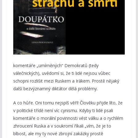
komentáře „umírněných“ Demokratů (tedy
válečnických), uvědomí si, že ti lidé nejsou vůbec
schopni rozlišit mezi Ruskem a Irákem. Prostě nějaký
další bezvýznamný diktátor dělá problémy.
A co hůře. Oni tomu nejspíš věří! Člověku přijde líto, že
v politické třídě není víc cynismu. Kdyby ti lidé psali
komentáře o morální povinnosti vést válku a o rychlém
zhroucení Ruska a v soukromí říkali „vím, že je to
blbost, ale my ty nové zbrojní zakázky prostě