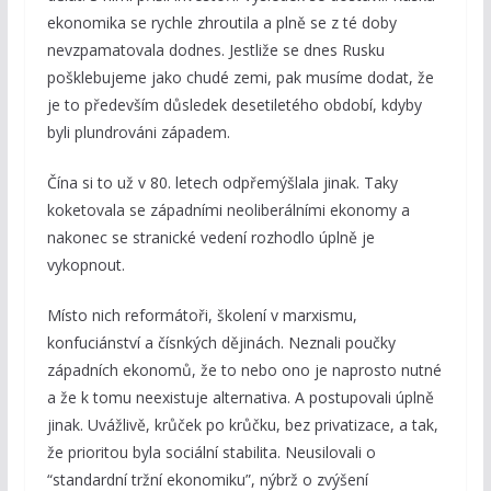
ekonomika se rychle zhroutila a plně se z té doby
nevzpamatovala dodnes. Jestliže se dnes Rusku
pošklebujeme jako chudé zemi, pak musíme dodat, že
je to především důsledek desetiletého období, kdyby
byli plundrováni západem.
Čína si to už v 80. letech odpřemýšlala jinak. Taky
koketovala se západními neoliberálními ekonomy a
nakonec se stranické vedení rozhodlo úplně je
vykopnout.
Místo nich reformátoři, školení v marxismu,
konfuciánství a čísnkých dějinách. Neznali poučky
západních ekonomů, že to nebo ono je naprosto nutné
a že k tomu neexistuje alternativa. A postupovali úplně
jinak. Uvážlivě, krůček po krůčku, bez privatizace, a tak,
že prioritou byla sociální stabilita. Neusilovali o
“standardní tržní ekonomiku”, nýbrž o zvýšení