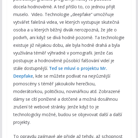
docela hodnověrně. A teď přišlo to, co jednou přijít
muselo. Video. Technologie „deepfake“ umožňuje
vytvářet falešná videa, ve kterých vystupuje skutečná
osoba a u kterých běžný divák nerozpozná, že jde o
podvrh, ani když se dívá hodně pozorně. Ta technologie
existuje již nějakou dobu, ale byla hodně drahá a byla
využívána téměř výhradně v pornografii. Jenže čas
postupuje a hodnověrně působící falšování videí je
stále dostupnější.
Teď se mluví o projektu Mr.
Deepfake
, kde se můžete podívat na nejrůznější
pornoscény s téměř jakoukoliv herečkou,
moderátorkou, političkou, novinářkou atd. Zobrazené
dámy se cítí ponížené a dotčené a možná dosáhnou
zrušení té webové stránky. Jenže když to je
technologicky možné, budou se objevovat další a další
projekty.
To opravdu zajímavé ale přijde až tehdy, až schopnost