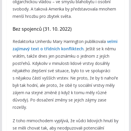
oligarchickou vládou – ve smyslu blahobytu i osobní
svobody. A taková Amerika by představovala mnohem
menší hrozbu pro zbytek světa.
Bez spojenců (31. 10. 2022)
Redaktorka Unherdu Mary Harrington publikovala
velmi
zajímavý text o třídních konfliktech
. Ještě se k němu
vrátím, takže dnes jen poznámku o jednom z jejích
postřehů. Kdykoliv v minulosti lidové vrstvy dosáhly
nějakého zlepšení své situace, bylo to ve spolupráci
s nějakou částí vyšších vrstev. Ne proto, že by ti nahoře
byli tak hodní, ale proto, že obě ty sociální vrstvy měly
zájem na stejné změně (i když k tomu měly různé
důvody). Po dosažení změny se jejich zájmy zase
rozešly.
Z toho mimochodem vyplývá, že vůdci lidových hnutí by
se měli chovat tak, aby neodpuzovali potenciální