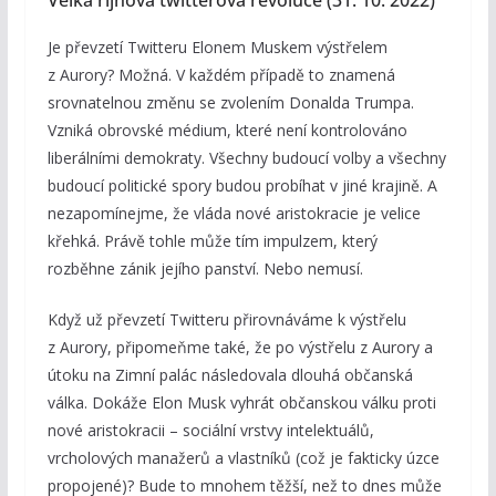
Velká říjnová twitterová revoluce (31. 10. 2022)
Je převzetí Twitteru Elonem Muskem výstřelem
z Aurory? Možná. V každém případě to znamená
srovnatelnou změnu se zvolením Donalda Trumpa.
Vzniká obrovské médium, které není kontrolováno
liberálními demokraty. Všechny budoucí volby a všechny
budoucí politické spory budou probíhat v jiné krajině. A
nezapomínejme, že vláda nové aristokracie je velice
křehká. Právě tohle může tím impulzem, který
rozběhne zánik jejího panství. Nebo nemusí.
Když už převzetí Twitteru přirovnáváme k výstřelu
z Aurory, připomeňme také, že po výstřelu z Aurory a
útoku na Zimní palác následovala dlouhá občanská
válka. Dokáže Elon Musk vyhrát občanskou válku proti
nové aristokracii – sociální vrstvy intelektuálů,
vrcholových manažerů a vlastníků (což je fakticky úzce
propojené)? Bude to mnohem těžší, než to dnes může