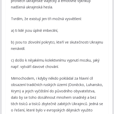
profilech ukrajinské vlaječky a emotivně vykřikují
nadšená ukrajinská hesla.
Tvrdím, že existují jen tři možná vysvětlení:
a) ti lidé jsou úplně imbecilní,
b) jsou to zlovolní pokrytci, kteří ve skutečnosti Ukrajinu
nenávidí.
c) došlo k nějakému kolektivnímu vypnutí mozku, jaký
např. vytváří davové chování.
Mimochodem, i kdyby někdo pokládal za hlavní cíl
obsazení tradičních ruských území (Doněcko, Luhansko,
Krym) a jejich vyčištění do původního obyvatelstva,
dalo by se toho dosáhnout mnohem snadněji a bez
těch tisíců a tisíců zbytečně zabitých Ukrajinců. Jedná se
o řešení, které bylo v evropských dějinách využito