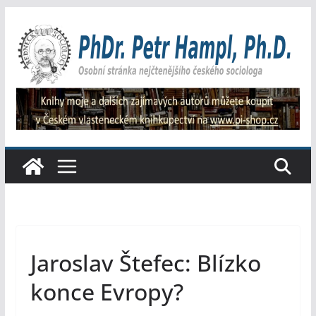
Přeskočit
na
obsah
Jaroslav Štefec: Blízko
konce Evropy?