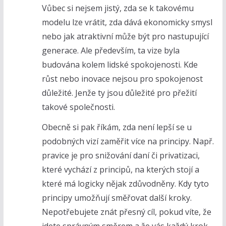
Vůbec si nejsem jistý, zda se k takovému
modelu lze vrátit, zda dává ekonomicky smysl
nebo jak atraktivní může být pro nastupující
generace. Ale především, ta vize byla
budována kolem lidské spokojenosti. Kde
růst nebo inovace nejsou pro spokojenost
důležité. Jenže ty jsou důležité pro přežití
takové společnosti.
Obecně si pak říkám, zda není lepší se u
podobných vizí zaměřit více na principy. Např.
pravice je pro snižování daní či privatizaci,
které vychází z principů, na kterých stojí a
které má logicky nějak zdůvodněny. Kdy tyto
principy umožňují směřovat další kroky.
Nepotřebujete znát přesný cíl, pokud víte, že
jdete správným směrem a že vás každý krok