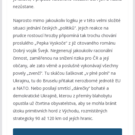
nezůstane.
Naprosto mimo jakoukoliv logiku je v této velmi složité
situaci jednání českých „politiků“. Jejich reakce na
prudce rostoucí hrozby připomíná tak trochu chování
proslulého „Pepka Vyskoče“ z již citovaného románu
Dobrý voják Švejk. Negenerují jakoukoliv racionální
činnost, zaměřenou na snížení rizika pro ČR a její
občany, ale zato věrně a poslušně vykonávají všechny
povely „zvenčí“. Tu skáčou šaškovat „v plné polní“ na
Ukrajinu, tu do Bruselu přitakat nerozborné jednotě EU
a NATO. Nebo posílají smrtící „dárečky“ bohaté a
demokratické Ukrajině, kterou z přemíry blahobytu
opustila už čtvrtina obyvatelstva, aby se mohla bránit
útoku primitivních hord z Východu, rozmístěných
strategicky 90 až 120 km od jejích hranic.