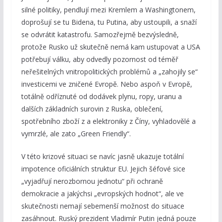
silné politiky, pendlují mezi Kremlem a Washingtonem,
doprošují se tu Bidena, tu Putina, aby ustoupili, a snaží
se odvrátit katastrofu. Samozřejmě bezvýsledně,
protože Rusko už skutečně nemá kam ustupovat a USA
potřebují válku, aby odvedly pozornost od téměř
neřešitelných vnitropolitických problémů a „zahojily se“
investicemi ve zničené Evropě. Nebo aspoň v Evropě,
totálně odříznuté od dodávek plynu, ropy, uranu a
dalších základních surovin z Ruska, oblečení,
spotřebního zboží z a elektroniky z Číny, vyhladovělé a
vymrzlé, ale zato „Green Friendly“.
V této krizové situaci se navíc jasně ukazuje totální
impotence oficiálních struktur EU. Jejich šéfové sice
„vyjadřují nerozbornou jednotu“ při ochraně
demokracie a jakýchsi „evropských hodnot“, ale ve
skutečnosti nemají sebemenší možnost do situace
zasáhnout. Ruský prezident Vladimír Putin jedná pouze