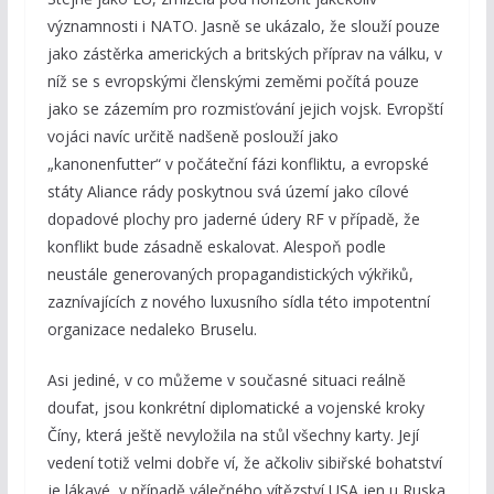
významnosti i NATO. Jasně se ukázalo, že slouží pouze
jako zástěrka amerických a britských příprav na válku, v
níž se s evropskými členskými zeměmi počítá pouze
jako se zázemím pro rozmisťování jejich vojsk. Evropští
vojáci navíc určitě nadšeně poslouží jako
„kanonenfutter“ v počáteční fázi konfliktu, a evropské
státy Aliance rády poskytnou svá území jako cílové
dopadové plochy pro jaderné údery RF v případě, že
konflikt bude zásadně eskalovat. Alespoň podle
neustále generovaných propagandistických výkřiků,
zaznívajících z nového luxusního sídla této impotentní
organizace nedaleko Bruselu.
Asi jediné, v co můžeme v současné situaci reálně
doufat, jsou konkrétní diplomatické a vojenské kroky
Číny, která ještě nevyložila na stůl všechny karty. Její
vedení totiž velmi dobře ví, že ačkoliv sibiřské bohatství
je lákavé, v případě válečného vítězství USA jen u Ruska