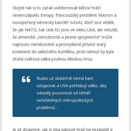
Stejně tak si to začali uvědomovat klíčoví hráči
severozápadu Evropy, francouzský prezident Macron a
novopečený německý kancléř Scholz, kteří sice věděli,
že jak NATO, tak celá EU jsou ve vleku USA, ale netušili,
že americké „nerozborné a pevné spojenectví“ může
naprosto nemilosrdně a promyšleně přivést starý
kontinent do válečného konfliktu, proti němuž by byla
druhá světová válka pouhou dětskou hrou.
Rusko už skutečně nemá kam
ustupovat a USA potřebují válku, aby
odvedly pozornost od téměř
neřešitelných vnitropolitických
problémů…
Je až dojemné, jak si oba pánové hrají na nezávislé a