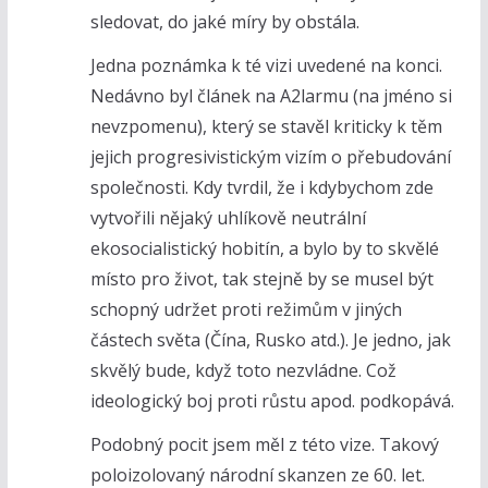
sledovat, do jaké míry by obstála.
Jedna poznámka k té vizi uvedené na konci.
Nedávno byl článek na A2larmu (na jméno si
nevzpomenu), který se stavěl kriticky k těm
jejich progresivistickým vizím o přebudování
společnosti. Kdy tvrdil, že i kdybychom zde
vytvořili nějaký uhlíkově neutrální
ekosocialistický hobitín, a bylo by to skvělé
místo pro život, tak stejně by se musel být
schopný udržet proti režimům v jiných
částech světa (Čína, Rusko atd.). Je jedno, jak
skvělý bude, když toto nezvládne. Což
ideologický boj proti růstu apod. podkopává.
Podobný pocit jsem měl z této vize. Takový
poloizolovaný národní skanzen ze 60. let.