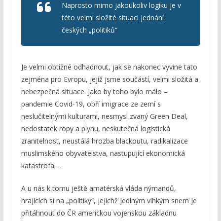
Naprosto mimo jakoukoliv logiku je v
této velmi složité situaci jednání
českých „politiků“
Je velmi obtížné odhadnout, jak se nakonec vyvine tato
zejména pro Evropu, jejíž jsme součástí, velmi složitá a
nebezpečná situace. Jako by toho bylo málo –
pandemie Covid-19, obří imigrace ze zemí s
neslučitelnými kulturami, nesmysl zvaný Green Deal,
nedostatek ropy a plynu, neskutečná logistická
zranitelnost, neustálá hrozba blackoutu, radikalizace
muslimského obyvatelstva, nastupující ekonomická
katastrofa …
A u nás k tomu ještě amatérská vláda nýmandů,
hrajících si na „politiky“, jejichž jediným vlhkým snem je
přitáhnout do ČR americkou vojenskou základnu