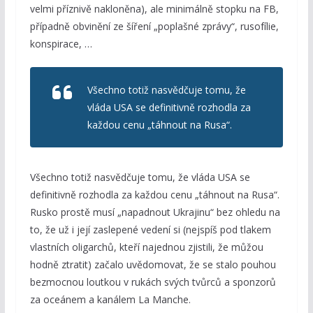
velmi příznivě nakloněna), ale minimálně stopku na FB,
případně obvinění ze šíření „poplašné zprávy“, rusofílie,
konspirace, …
Všechno totiž nasvědčuje tomu, že
vláda USA se definitivně rozhodla za
každou cenu „táhnout na Rusa“.
Všechno totiž nasvědčuje tomu, že vláda USA se
definitivně rozhodla za každou cenu „táhnout na Rusa“.
Rusko prostě musí „napadnout Ukrajinu“ bez ohledu na
to, že už i její zaslepené vedení si (nejspíš pod tlakem
vlastních oligarchů, kteří najednou zjistili, že můžou
hodně ztratit) začalo uvědomovat, že se stalo pouhou
bezmocnou loutkou v rukách svých tvůrců a sponzorů
za oceánem a kanálem La Manche.