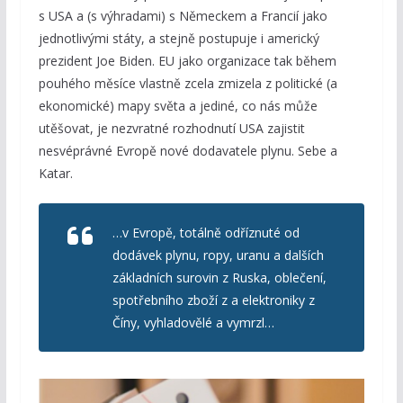
s USA a (s výhradami) s Německem a Francií jako
jednotlivými státy, a stejně postupuje i americký
prezident Joe Biden. EU jako organizace tak během
pouhého měsíce vlastně zcela zmizela z politické (a
ekonomické) mapy světa a jediné, co nás může
utěšovat, je nezvratné rozhodnutí USA zajistit
nesvéprávné Evropě nové dodavatele plynu. Sebe a
Katar.
…v Evropě, totálně odříznuté od
dodávek plynu, ropy, uranu a dalších
základních surovin z Ruska, oblečení,
spotřebního zboží z a elektroniky z
Číny, vyhladovělé a vymrzl…