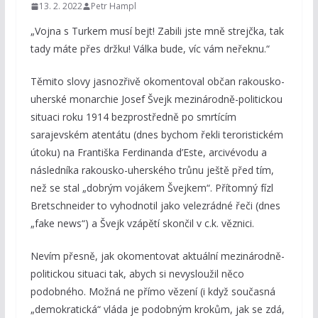
13. 2. 2022
Petr Hampl
„Vojna s Turkem musí bejt! Zabili jste mně strejčka, tak
tady máte přes držku! Válka bude, víc vám neřeknu.“
Těmito slovy jasnozřivě okomentoval občan rakousko-
uherské monarchie Josef Švejk mezinárodně-politickou
situaci roku 1914 bezprostředně po smrtícím
sarajevském atentátu (dnes bychom řekli teroristickém
útoku) na Františka Ferdinanda d’Este, arcivévodu a
následníka rakousko-uherského trůnu ještě před tím,
než se stal „dobrým vojákem Švejkem“. Přítomný fízl
Bretschneider to vyhodnotil jako velezrádné řeči (dnes
„fake news“) a Švejk vzápětí skončil v c.k. věznici.
Nevím přesně, jak okomentovat aktuální mezinárodně-
politickou situaci tak, abych si nevysloužil něco
podobného. Možná ne přímo vězení (i když současná
„demokratická“ vláda je podobným krokům, jak se zdá,