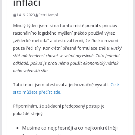
inflaci
14. 6. 2023
Petr Hampl
Minulý týden jsem si na tomto místě pohrál s principy
racionálního logického myšlení (někdo používá výraz
„vědecké metoda“ a otestoval teorii, že Rusko rozumí
pouze řeči síly. Konkrétní přesná formulace zněla:
Ruský
stát má tendenci chovat se velmi agresivně. Toto jednání
odkládá, pokud je proti němu použit ekonomický nátlak
nebo vojenská síla.
Tuto teorii jsem otestoval a jednoznačně vyvrátil.
Celé
si to můžete přečíst zde.
Připomínám, že základní předepsaný postup je
pokaždé stejný:
Musíme co nejpřesněji a co nejkonkrétněji