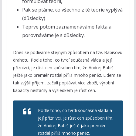
formulovat teorii,
Pak se ptáme, co všechno z té teorie vyplývá
(důsledky)
Teprve potom zaznamenáváme fakta a
porovnáváme je s důsledky.
Dnes se podíváme stejným způsobem na tzv. Babišovu
drahotu. Podle toho, co tvrdí současná vláda a její
příznivci, je růst cen způsoben tím, že Andrej Babiš
ještě jako premiér rozdal příliš mnoho peněz. Lidem se
tak zvýšil příjem, začali poptávat více zboží, výrobní
kapacity nestačily a výsledkem je růst cen.
Podle toho, co tvrdí současná vláda a
její příznivci, je růst cen způsoben tím,
že Andrej Babiš ještě jako premiér
rozdal příliš mnoho peněz.