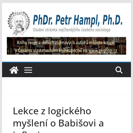
Přeskočit
na
obsah
Lekce z logického
myšlení o Babišovi a