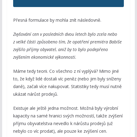
Přesná formulace by mohla znít následovně.
Zvyšování cen v posledních dvou letech bylo zcela nebo
z velké části způsobeno tím, že opatření premiéra Babiše
zvýšilo příjmy obyvatel, aniž by to bylo podepřeno
zvýšením ekonomické výkonnosti.
Máme tedy teorii. Co všechno z ní vyplývá? Mimo jiné
to, že když lidé dostali víc peněz (nebo jim byly sníženy
daně), začali více nakupovat. Statistiky tedy musí nutně
ukázat nárůst prodejů.
Existuje ale ještě jedna možnost. Možná byly výrobní
kapacity na samé hranici svých možností, takže zvýšení
příjmu obyvatelstva nevedlo k nárůstu prodejů (už
nebylo co víc prodat), ale pouze ke zvýšení cen.