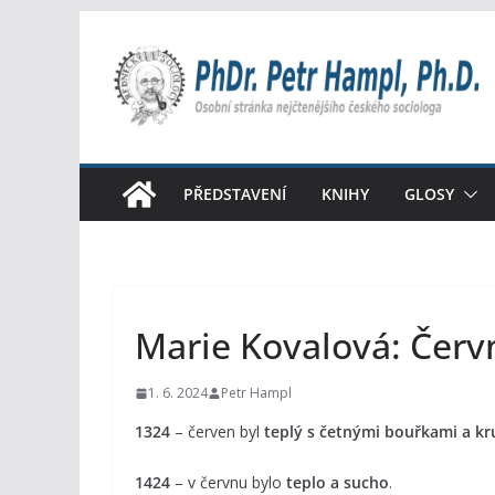
Přeskočit
na
obsah
PŘEDSTAVENÍ
KNIHY
GLOSY
Marie Kovalová: Červ
1. 6. 2024
Petr Hampl
1324
– červen byl
teplý s četnými bouřkami a k
1424
– v červnu bylo
teplo a sucho
.