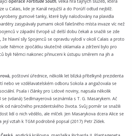
ající
operace
Fortitude South
,
velká hra tajných služeb, která
e u Calais, kde je Kanál nejužší a do Porúří odtud nejblíž.
e vyrobeny gumové tanky, které byly naloďovány na plavidla
bardéry zasypávaly pumami okolí falešného místa invaze víc než
ojenců v západní Evropě už delší dobu čekali a snažili se zde
 že hlavní síly Spojenců se opravdu vylodí v okolí Calais a proto
rtitude Němce zpočátku skutečně oklamala a zdržení bylo pro
ců byli Němci nakonec přinuceni k ústupu směrem na jih a
erová
, poštovní úřednice, několik let blízká přítelkyně prezidenta
utí nebo ve vzdělavatelském odboru Sokola a angažovala se
ociální. Psala i články pro Lidové noviny, napsala několik
28 se (vdaná) Sedlmayerová seznámila s T. G. Masarykem. Ač
nek od náročného prezidentského života. Svůj poměr se snažili
dost lidí o nich vědělo, ale mlčeli. Jen Masarykova dcera Alice se
 a její vztah k TGM podrobně popsal (2017) Petr Zídek.
 Česká
, anglická královna, manželka Richarda II. Plantageneta,