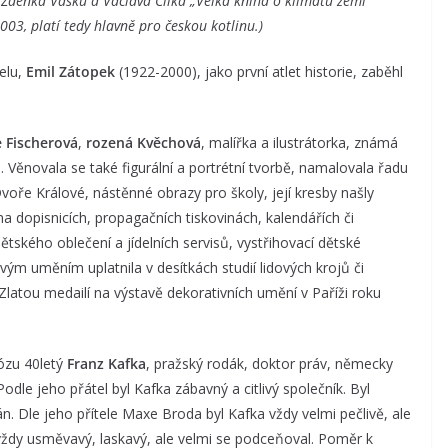
, Zdeňka Vašků a Václava Cílka „Velká kniha o klimatu zemí
003, platí tedy hlavně pro českou kotlinu.)
elu,
Emil Zátopek
(1922-2000), jako první atlet historie, zaběhl
 Fischerová
,
rozená Kvěchová
, malířka a ilustrátorka, známá
. Věnovala se také figurální a portrétní tvorbě, namalovala řadu
voře Králové, nástěnné obrazy pro školy, její kresby našly
na dopisnicích, propagačních tiskovinách, kalendářích či
ětského oblečení a jídelních servisů, vystřihovací dětské
dovým uměním uplatnila v desítkách studií lidových krojů či
á Zlatou medailí na výstavě dekorativních umění v Paříži roku
ózu 40letý
Franz Kafka
, pražský rodák, doktor práv, německy
odle jeho přátel byl Kafka zábavný a citlivý společník. Byl
n. Dle jeho přítele Maxe Broda byl Kafka vždy velmi pečlivě, ale
 vždy usměvavý, laskavý, ale velmi se podceňoval. Poměr k