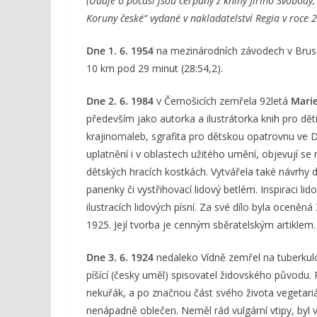
(Údaje o počasí jsou čerpány z knihy Jiřího Svobody
Koruny české“ vydané v nakladatelství Regia v roce 2
Dne 1. 6. 1954
na mezinárodních závodech v Brus
10 km pod 29 minut (28:54,2).
Dne 2. 6. 1984
v Černošicích zemřela 92letá
Marie
především jako autorka a ilustrátorka knih pro děti
krajinomaleb, sgrafita pro dětskou opatrovnu ve D
uplatnění i v oblastech užitého umění, objevují se 
dětských hracích kostkách. Vytvářela také návrhy d
panenky či vystřihovací lidový betlém. Inspiraci li
ilustracích lidových písní. Za své dílo byla oceněn
1925. Její tvorba je cenným sběratelským artiklem.
Dne 3. 6. 1924
nedaleko Vídně zemřel na tuberkul
píšící (česky uměl) spisovatel židovského původu. P
nekuřák, a po značnou část svého života vegetariá
nenápadně oblečen. Neměl rád vulgární vtipy, byl