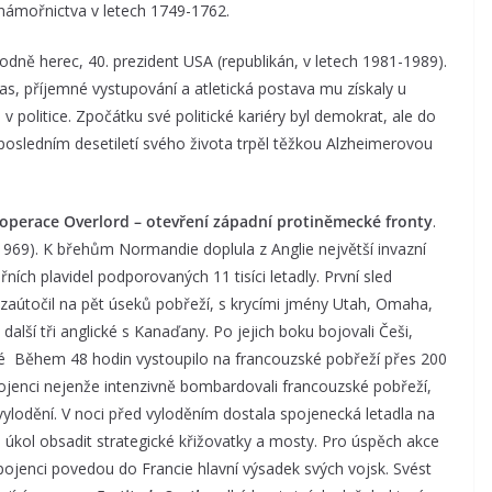
o námořnictva v letech 1749-1762.
odně herec, 40. prezident USA (republikán, v letech 1981-1989).
las, příjemné vystupování a atletická postava mu získaly u
v politice. Zpočátku své politické kariéry byl demokrat, ale do
 posledním desetiletí svého života trpěl těžkou Alzheimerovou
operace Overlord – otevření západní protiněmecké fronty
.
1969). K břehům Normandie doplula z Anglie největší invazní
ích plavidel podporovaných 11 tisíci letadly. První sled
 zaútočil na pět úseků pobřeží, s krycími jmény Utah, Omaha,
další tři anglické s Kanaďany. Po jejich boku bojovali Češi,
né Během 48 hodin vystoupilo na francouzské pobřeží přes 200
ojenci nejenže intenzivně bombardovali francouzské pobřeží,
 vylodění. V noci před vyloděním dostala spojenecká letadla na
a úkol obsadit strategické křižovatky a mosty. Pro úspěch akce
 Spojenci povedou do Francie hlavní výsadek svých vojsk. Svést