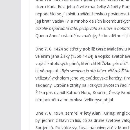
dcera Karla IV. a jeho čtvrté manželky Alžběty P
nepodařilo se jí splnit tradiční ženskou povinnost 
její bratr Václav IV. a mnoho dalších lucemburský
ačkoliv neporodila dítě, přispívala ke slávě a bohats
Queen Anne“ ostatně naznačuje, že bezdětnost jí 
Dne 7. 6. 1424
se střetly
poblíž tvrze Malešov
u K
velením Jana Žižky (1360-1424) a vojsko svatohave
vojáci katolických pánů, kteří chtěli Žižku „zkrotit“
bitvě napsal: „
Byla svedena krutá bitva, vítězný Žiž
vítězství vrcholem jeho vojevůdcovské kariéry, P
základny. Utrpěné ztráty na lidských životech řadí
Žižka pak ovládl Kutnou Horu, Kouřim, Český Brod
ním pokořila a on omluvu velkoryse přijal.
Dne 7. 6. 1954
zemřel 41letý
Alan Turing
, anglic
byl jedním z hlavních lidí, co za druhé světové vál
Spojenců. Po válce vyučoval na univerzitě v Manc