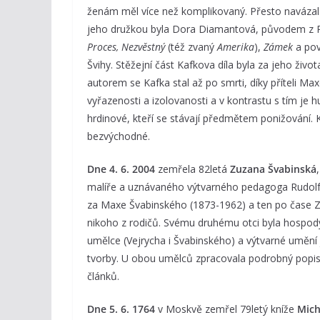
ženám měl více než komplikovaný. Přesto navázal 
jeho družkou byla Dora Diamantová, původem z P
Proces, Nezvěstný
(též zvaný
Amerika
),
Zámek
a po
Švihy. Stěžejní část Kafkova díla byla za jeho živ
autorem se Kafka stal až po smrti, díky příteli Ma
vyřazenosti a izolovanosti a v kontrastu s tím je 
hrdinové, kteří se stávají předmětem ponižování. 
bezvýchodné.
Dne 4. 6. 2004
zemřela 82letá
Zuzana Švabinská
malíře a uznávaného výtvarného pedagoga Rudolfa 
za Maxe Švabinského (1873-1962) a ten po čase Zu
nikoho z rodičů. Svému druhému otci byla hospody
umělce (Vejrycha i Švabinského) a výtvarné umění ji
tvorby. U obou umělců zpracovala podrobný popis 
článků.
Dne 5. 6. 1764
v Moskvě zemřel 79letý kníže
Mich