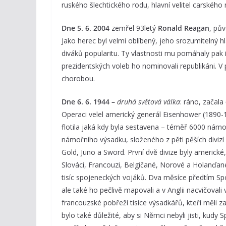
ruského šlechtického rodu, hlavní velitel carskéh
Dne 5. 6. 2004
zemřel 93letý
Ronald Reagan
, pův
Jako herec byl velmi oblíbený, jeho srozumitelný h
diváků popularitu. Ty vlastnosti mu pomáhaly pak i 
prezidentských voleb ho nominovali republikáni. V
chorobou.
Dne 6. 6. 1944 –
druhá světová válka
: ráno, začala
Operaci velel americký generál Eisenhower (1890-
flotila jaká kdy byla sestavena – téměř 6000 námořn
námořního výsadku, složeného z pěti pěších divizí
Gold, Juno a Sword. První dvě divize byly americké, 
Slováci, Francouzi, Belgičané, Norové a Holanďa
tisíc spojeneckých vojáků. Dva měsíce předtím Sp
ale také ho pečlivě mapovali a v Anglii nacvičovali
francouzské pobřeží tisíce výsadkářů, kteří měli z
bylo také důležité, aby si Němci nebyli jisti, kudy