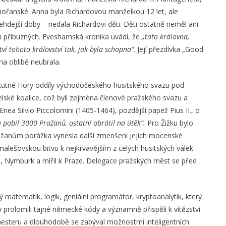
omořanské. Anna byla Richardovou manželkou 12 let, ale
tehdejší doby – nedala Richardovi děti. Děti ostatně neměl ani
ch příbuzných. Eveshamská kronika uvádí, že
„tato královna,
tví tohoto království tak, jak byla schopna“
. Její přezdívka „Good
na oblibě neubrala.
utné Hory oddíly východočeského husitského svazu pod
lské koalice, což byli zejména členové pražského svazu a
. Enea Silvio Piccolomini (1405-1464), pozdější papež Pius II., o
ka pobil 3000 Pražanů, ostatní obrátil na útěk”.
Pro Žižku bylo
ražanům porážka vynesla další zmenšení jejich mocenské
 malešovskou bitvu k nejkrvavějším z celých husitských válek.
, Nymburk a mířil k Praze. Delegace pražských měst se před
ký matematik, logik, geniální programátor, kryptoanalytik, který
ky prolomili tajné německé kódy a významně přispěli k vítězství
hesteru a dlouhodobě se zabýval možnostmi inteligentních