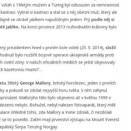
í vztah s 19letým mužem a Turing byl odsouzen za nemravnost
straci. Vybral si kastraci a stal se z něj obézní muž, který ale
údajně se otrávil jablkem napuštěným jedem. Prý
podle něj si
té jablko.
Na konci prosince 2013 rozhodnutím královny bylo
lený prezidentem hned v prvním kole voleb (25. 5. 2014),
složil
zhodnutí bylo rozšířit bojové operace ukrajinské armády proti
civilní zóny. V našich oficiálních médiích se ještě objevovaly
něck kazetovou municí”…
stu
38letý
George Mallory
, britský horolezec, jeden z prvních
šky a pokusili se zdolat nejvyšší horu světa. S ním zahynul
oprovázel. Malloryho tělo bylo objeveno až v květnu 1999 v
lezeno nebylo. Bohužel, nebyl nalezen fotoaparát, který měli
lace ohledně toho, zda Mallory a Irvine zdolali, či nezdolali
imž se to povedlo. Zatím mají prvenství výstupu na Mount Everest
epálský Šerpa Tenzing Norgay.