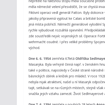
nepřítele na falešnou stopu měla současně probíh
měla německé velení přesvědčit, že se chystá invaz
Fiktivní operaci vedl generál Patton. Byly dokonc
jakoby připravená vyplout ke Calais a britské bom
jiná místa pobřeží. Němečtí generálové vylodění Sp
rychle vybudovat rozsáhlá opevnění. Předpokládali,
zde soustředili nejvíc vojenských sil. Operace Fo
wehrmacht osudné. I přes veliké problémy Spojen
východ.
Dne 6. 6. 1954
zemřela 67letá
Oldřiška Sedlmay
Masaryka. Byla veřejně činná např. v ženském hn
také v politice, naposledy v České straně národně s
básnických sbírek a knížek pro mládež. V roce 19
nebyla nijak atraktivní, našel u ní Masaryk odpoči
tajit, setkávali se na různých místech, stejně však 
snažila jejich vztahu zamezit. Život Sedlmayerové
Dne 7. 6. 1394
zemřela v pouhých 28 letech
Anna