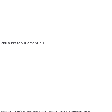
.
duchu
v Praze v Klementinu
: