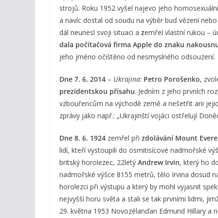
strojů. Roku 1952 vyšel najevo jeho homosexuáln
a navíc dostal od soudu na výběr buď vězení nebo ka
dál neunesl svoji situaci a
z
emřel vlastní rukou – 
dala počítačová firma Apple do znaku nakousnu
jeho jméno očištěno od nesmyslného odsouzení.
Dne 7. 6. 2014
–
Ukrajina
:
Petro Porošenko
, zvo
prezidentskou přísahu
. Jedním z jeho prvních ro
vzbouřencům na východě země a nešetřit ani jejich 
zprávy jako např.: „Ukrajinští vojáci ostřelují Do
Dne 8. 6. 1924
zemřel při
zdolávání Mount Evere
lidí, kteří vystoupili do osmitisícové nadmořské vý
britský horolezec, 22letý
Andrew Irvin
, který ho d
nadmořské výšce 8155 metrů, tělo Irvina dosud na
horolezci při výstupu a který by mohl vyjasnit speku
nejvyšší horu světa a stali se tak prvními lidmi, j
29. května 1953 Novozélanďan Edmund Hillary a n