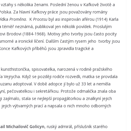
vztahy s několika ženami. Poslední ženou v Kafkově životě a
olska. Za hlavní Kafkovy práce jsou považovány romány
vídka
Proměna
. K
Procesu
byl asi inspirován aférou (1914) Karla
ota téměř neznámá, publikoval jen několik povídek. Proslulým
xovi Brodovi (1884-1968). Motivy jeho tvorby jsou často pocity
humorné a ironické líčení. Dalším častým rysem jeho tvorby jsou
Konce Kafkových příběhů jsou zpravidla tragické a
, kunsthistorička, spisovatelka, narozená v rodině pražského
Vejrycha. Když se později rodiče rozvedli, matka se provdala
zanu adoptoval. V době adopce jí bylo už 33 let a neměla
ní, pečovatelkou i sekretářkou. Protože odmalička znala oba
 zajímalo, stala se nejlepší propagátorkou a znalkyní jejich
jejich výtvarných prací a napsala o nich mnoho odborných
ail Michailovič Golicyn
, ruský admirál, příslušník starého