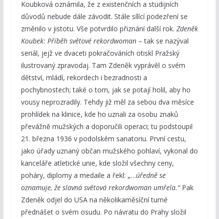
Koubková oznámila, že z existenčních a studijních
důvodů nebude dále závodit. Stále sílící podezření se
změnilo v jistotu. Vše potvrdilo přiznání další rok.
Zdeněk
Koubek: Příběh světové rekordwoman
– tak se nazýval
seriál, jejž ve dvaceti pokračováních otiskl Pražský
ilustrovaný zpravodaj. Tam Zdeněk vyprávěl o svém
dětství, mládí, rekordech i bezradnosti a
pochybnostech; také o tom, jak se potají holil, aby ho
vousy neprozradily. Tehdy již měl za sebou dva měsíce
prohlídek na klinice, kde ho uznali za osobu znaků
převážně mužských a doporučili operaci; tu podstoupil
21. března 1936 v podolském sanatoriu. První cestu,
jako úřady uznaný občan mužského pohlaví, vykonal do
kanceláře atletické unie, kde složil všechny ceny,
poháry, diplomy a medaile a řekl: „…
úředně se
oznamuje, že slavná světová rekordwoman umřela.“
Pak
Zdeněk odjel do USA na několikaměsíční turné
přednášet o svém osudu. Po návratu do Prahy složil