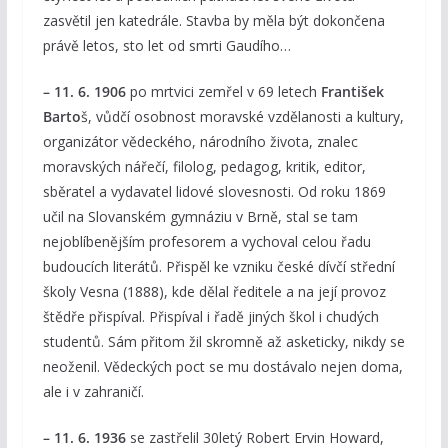
zasvětil jen katedrále. Stavba by měla být dokončena
právě letos, sto let od smrti Gaudího…
– 11. 6. 1906
po mrtvici zemřel v 69 letech
František
Barto
š, vůdčí osobnost moravské vzdělanosti a kultury,
organizátor vědeckého, národního života, znalec
moravských nářečí, filolog, pedagog, kritik, editor,
sběratel a vydavatel lidové slovesnosti. Od roku 1869
učil na Slovanském gymnáziu v Brně, stal se tam
nejoblíbenějším profesorem a vychoval celou řadu
budoucích literátů. Přispěl ke vzniku české dívčí střední
školy Vesna (1888), kde dělal ředitele a na její provoz
štědře přispíval. Přispíval i řadě jiných škol i chudých
studentů. Sám přitom žil skromně až asketicky, nikdy se
neoženil. Vědeckých poct se mu dostávalo nejen doma,
ale i v zahraničí.
– 11. 6. 1936
se zastřelil 30letý Robert Ervin Howard,