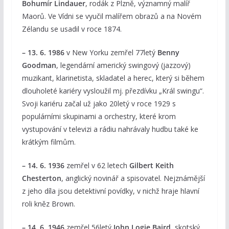
Bohumír Lindauer
, rodák z Plzně, významný malíř
Maorů. Ve Vídni se vyučil malířem obrazů a na Novém
Zélandu se usadil v roce 1874.
– 13. 6. 1986
v New Yorku zemřel 77letý
Benny
Goodman
, legendární americký swingový (jazzový)
muzikant, klarinetista, skladatel a herec, který si během
dlouholeté kariéry vysloužil mj. přezdívku „Král swingu“.
Svoji kariéru začal už jako 20letý v roce 1929 s
populárními skupinami a orchestry, které krom
vystupování v televizi a rádiu nahrávaly hudbu také ke
krátkým filmům.
– 14. 6. 1936
zemřel v 62 letech
Gilbert Keith
Chesterton
, anglický novinář a spisovatel. Nejznámější
z jeho díla jsou detektivní povídky, v nichž hraje hlavní
roli kněz Brown.
– 14. 6. 1946
zemřel 56letý
John Logie Baird,
skotský