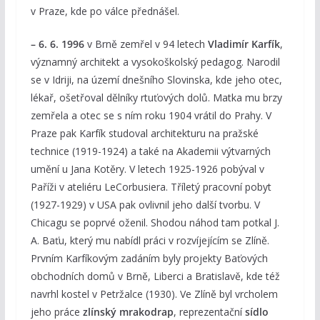
v Praze, kde po válce přednášel.
– 6. 6. 1996
v Brně zemřel v 94 letech
Vladimír Karfík
,
významný architekt a vysokoškolský pedagog. Narodil
se v Idriji, na území dnešního Slovinska, kde jeho otec,
lékař, ošetřoval dělníky rtuťových dolů. Matka mu brzy
zemřela a otec se s ním roku 1904 vrátil do Prahy. V
Praze pak Karfík studoval architekturu na pražské
technice (1919-1924) a také na Akademii výtvarných
umění u Jana Kotěry. V letech 1925-1926 pobýval v
Paříži v ateliéru LeCorbusiera. Tříletý pracovní pobyt
(1927-1929) v USA pak ovlivnil jeho další tvorbu. V
Chicagu se poprvé oženil. Shodou náhod tam potkal J.
A. Baťu, který mu nabídl práci v rozvíjejícím se Zlíně.
Prvním Karfíkovým zadáním byly projekty Baťových
obchodních domů v Brně, Liberci a Bratislavě, kde též
navrhl kostel v Petržalce (1930). Ve Zlíně byl vrcholem
jeho práce
zlínský mrakodrap
, reprezentační
sídlo