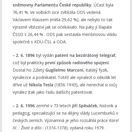
sněmovny Parlamentu České republiky.
Účast byla
76,41 %. Ve volbách sice zvítězila ODS vedená
Václavem Klausem (měla 29,62 %), ale nebylo to tak
výrazné vítězství jak se očekávalo. Na paty jí šlapala
ČSSD s 26,44 % . ODS pak sestavila menšinovou vládu
společně s KDU-ČSL a ODA.
– 2. 6. 1896
byl vydán
patent na bezdrátový telegraf
,
což byl prakticky
první způsob radiového spojení
.
Dostal ho 22letý
Guglielmo Marconi
, italský fyzik,
vynálezce a podnikatel. Totéž ale vynalezl o několik let
dříve už
Nikola Tesla
(1856-1943), ale nenechal si svůj
vynález (tak jako řadu dalších) patentovat.
– 2. 6. 1996
zemřel v 73 letech
Jiří Spěváček
, historik a
pedagog, specializující se na dějiny vlády Lucemburků v
českých zemích. Významná je jeho rozsáhlá práce
Karel
IV. : Život a dílo : (1316-1378)
, vydaná roku 1979.