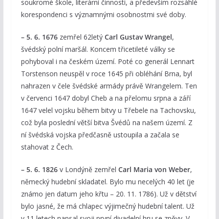
soukromé škole, literární činnosti, a především rozsáhlé
korespondenci s významnými osobnostmi své doby.
– 5. 6. 1676
zemřel 62letý
Carl Gustav Wrangel
,
švédský polní maršál. Koncem třicetileté války se
pohyboval i na českém území. Poté co generál Lennart
Torstenson neuspěl v roce 1645 při obléhání Brna, byl
nahrazen v čele švédské armády právě Wrangelem. Ten
v červenci 1647 dobyl Cheb a na přelomu srpna a září
1647 velel vojsku během bitvy u Třebele na Tachovsku,
což byla poslední větší bitva Švédů na našem území. Z
ní švédská vojska předčasně ustoupila a začala se
stahovat z Čech.
– 5. 6. 1826
v Londýně zemřel
Carl Maria von Weber
,
německý hudební skladatel. Bylo mu necelých 40 let (je
známo jen datum jeho křtu – 20. 11. 1786). Už v dětství
bylo jasné, že má chlapec výjimečný hudební talent. Už
v 11 letech napsal svoji první divadelní hru se zpěvy. V