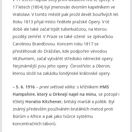
17 letech (1804) byl jmenován dvorním kapelníkem ve
Vratislavi. V tomto městě pak prožil devět bouřlivých let.
Roku 1813 přijal místo ředitele pražské Opery. V té
době ale také začal trpět tuberkulózou, na kterou
později zemřel. V Praze se také oženil se zpěvačkou
Carolinou Brandtovou. Koncem roku 1817 se
přestěhovali do Drážďan, kde podpořen vévodou
Vitzhumem, začal vytvářet středisko německé opery.
Nejznámější jsou jeho opery
Čarostřelec
a
Oberon
,
kterou složil na zakázku londýnské královské opery.
– 5. 6. 1916
–
první světová válka:
s křižníkem
HMS
Hampshire, který u Orknejí najel na minu
, se potopil i
65letý
Horatio Kitchener
, britský maršál a politik. Byl
známý především používáním brutálních metod proti
Búrům v Africe a pak jako tvůrce systému
koncentračních táborů.