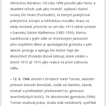
německou literaturu. Od roku 1896 působil jako herec a
divadelní režisér, pak jako novinář, vydával i vlastní
noviny
Die Fackel
(Pochodeň), ve kterých pranýřoval
pokrytectví, korupci a měšťáckou morálku. Kraus se
nikdy neoženil, přestože se od roku 1913 vážně ucházel
o baronku Sidonii Nádhernou (1885-1950), kterou
navštěvoval v jejím sídle ve Vrchotových Janovicích.
Jeho největším dílem je apokalyptická groteska o pěti
aktech, prologu a epilogu
Die letzten Tage der
Menschheit
(Poslední dnové lidstva), které vzniklo v
letech 1915 až 1919 jako reakce na první světovou
válku.
– 12. 6. 1946
zemřel v 69 letech Karel Toman, vlastním
jménem Antonín Bernášek, rodák od Slaného, básník,
novinář a překladatel, představitel tzv. generace
anarchistických buřičů. Po absolvování gymnázia (1896)
Toman studoval práva, studia však nedokončil, vystřídal