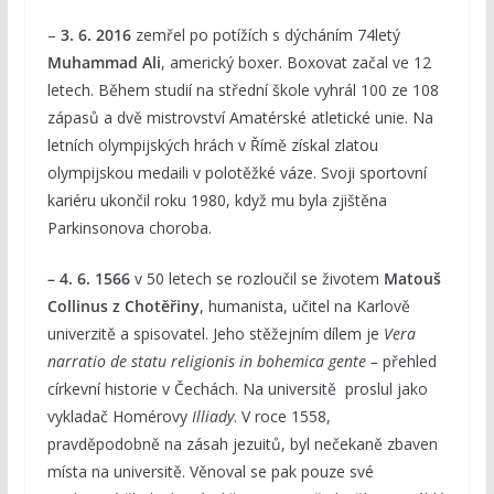
–
3. 6. 2016
zemřel po potížích s dýcháním 74letý
Muhammad Ali
, americký boxer. Boxovat začal ve 12
letech. Během studií na střední škole vyhrál 100 ze 108
zápasů a dvě mistrovství Amatérské atletické unie. Na
letních olympijských hrách v Římě získal zlatou
olympijskou medaili v polotěžké váze. Svoji sportovní
kariéru ukončil roku 1980, když mu byla zjištěna
Parkinsonova choroba.
– 4. 6. 1566
v 50 letech se rozloučil se životem
Matouš
Collinus z Chotěřiny
, humanista, učitel na Karlově
univerzitě a spisovatel. Jeho stěžejním dílem je
Vera
narratio de statu religionis in bohemica gente –
přehled
církevní historie v Čechách. Na universitě proslul jako
vykladač Homérovy
Illiady
. V roce 1558,
pravděpodobně na zásah jezuitů, byl nečekaně zbaven
místa na universitě. Věnoval se pak pouze své