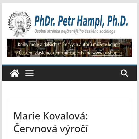
Přeskočit
na
obsah
Marie Kovalová:
Červnová výročí