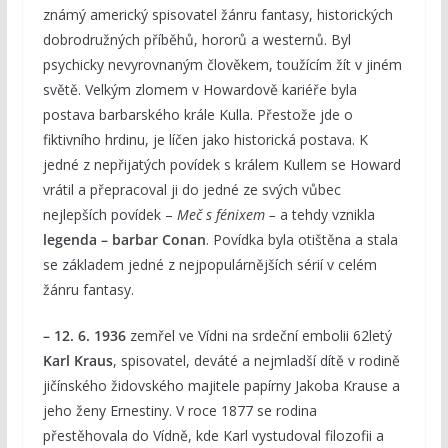
známý americký spisovatel žánru fantasy, historických
dobrodružných příběhů, hororů a westernů. Byl
psychicky nevyrovnaným člověkem, toužícím žít v jiném
světě. Velkým zlomem v Howardově kariéře byla
postava barbarského krále Kulla. Přestože jde o
fiktivního hrdinu, je líčen jako historická postava. K
jedné z nepřijatých povídek s králem Kullem se Howard
vrátil a přepracoval ji do jedné ze svých vůbec
nejlepších povídek –
Meč s fénixem –
a tehdy vznikla
legenda – barbar Conan
. Povídka byla otištěna a stala
se základem jedné z nejpopulárnějších sérií v celém
žánru fantasy.
– 12. 6. 1936
zemřel ve Vídni na srdeční embolii 62letý
Karl Kraus
, spisovatel, deváté a nejmladší dítě v rodině
jičínského židovského majitele papírny Jakoba Krause a
jeho ženy Ernestiny. V roce 1877 se rodina
přestěhovala do Vídně, kde Karl vystudoval filozofii a