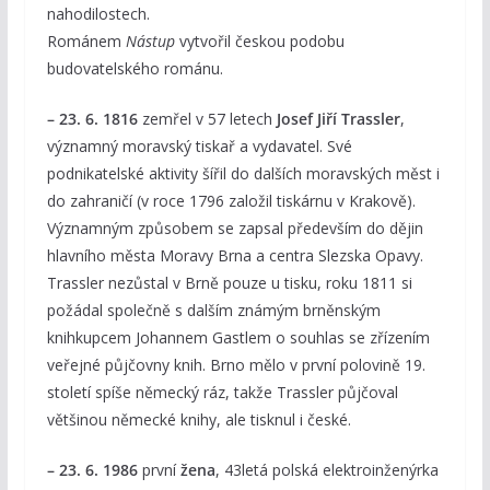
nahodilostech.
Románem
Nástup
vytvořil českou podobu
budovatelského románu.
– 23. 6. 1816
zemřel v 57 letech
Josef Jiří Trassler
,
významný moravský tiskař a vydavatel. Své
podnikatelské aktivity šířil do dalších moravských měst i
do zahraničí (v roce 1796 založil tiskárnu v Krakově).
Významným způsobem se zapsal především do dějin
hlavního města Moravy Brna a centra Slezska Opavy.
Trassler nezůstal v Brně pouze u tisku, roku 1811 si
požádal společně s dalším známým brněnským
knihkupcem Johannem Gastlem o souhlas se zřízením
veřejné půjčovny knih. Brno mělo v první polovině 19.
století spíše německý ráz, takže Trassler půjčoval
většinou německé knihy, ale tisknul i české.
– 23. 6. 1986
první
žena
, 43letá polská elektroinženýrka