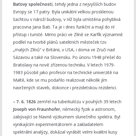
Baťovy společnosti
, tehdy jedna z nejvyšších budov
Evropy se 17 patry. Byla unikátní velkou prosklenou
šachtou v nároží budovy, v níž byla umístěna pohyblivá
pracovna Jana Bati. Ta je i dnes funkční a mají do ní
přístup i turisté. Mimo práci ve Zlíně se Karfík významně
podílel na tvorbě plánů satelitních městeček tzv.
„malých Zlínů“ v Británii, v USA, i doma ve Zruči nad
Sázavou a také na Slovensku. Po únoru 1948 přešel do
Bratislavy na nově zřízenou techniku. V letech 1979-
1983 působil jako profesor na technické univerzitě na
Maltě, kde se mu podařilo realizovat několik jím
navržených staveb, dokonce i prezidetskou rezidenci.
– 7. 6. 1826
zemřel na tuberkulózu v pouhých 39 letech
Joseph von Fraunhofer
, německý fyzik a astronom,
zabývající se hlavně výzkumem slunečního spektra. Byl
vynikajícím experimentátorem a zakladatelem
spektrální analýzy, dokázal vyrábět velmi kvalitní kusy