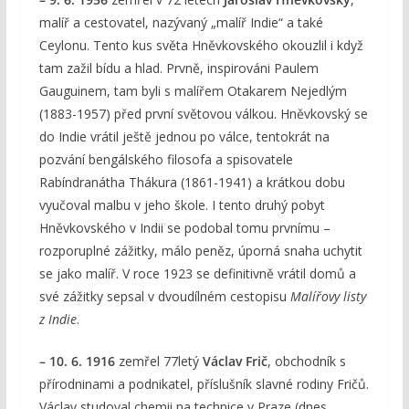
malíř a cestovatel, nazývaný „malíř Indie“ a také
Ceylonu. Tento kus světa Hněvkovského okouzlil i když
tam zažil bídu a hlad. Prvně, inspirováni Paulem
Gauguinem, tam byli s malířem Otakarem Nejedlým
(1883-1957) před první světovou válkou. Hněvkovský se
do Indie vrátil ještě jednou po válce, tentokrát na
pozvání bengálského filosofa a spisovatele
Rabíndranátha Thákura (1861-1941) a krátkou dobu
vyučoval malbu v jeho škole. I tento druhý pobyt
Hněvkovského v Indii se podobal tomu prvnímu –
rozporuplné zážitky, málo peněz, úporná snaha uchytit
se jako malíř. V roce 1923 se definitivně vrátil domů a
své zážitky sepsal v dvoudílném cestopisu
Malířovy listy
z Indie
.
– 10. 6. 1916
zemřel 77letý
Václav Frič
, obchodník s
přírodninami a podnikatel, příslušník slavné rodiny Fričů.
Václav studoval chemii na technice v Praze (dnes