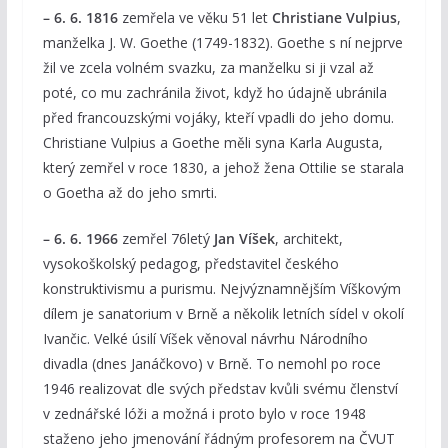
– 6. 6. 1816
zemřela ve věku 51 let
Christiane Vulpius
,
manželka J. W. Goethe (1749-1832). Goethe s ní nejprve
žil ve zcela volném svazku, za manželku si ji vzal až
poté, co mu zachránila život, když ho údajně ubránila
před francouzskými vojáky, kteří vpadli do jeho domu.
Christiane Vulpius a Goethe měli syna Karla Augusta,
který zemřel v roce 1830, a jehož žena Ottilie se starala
o Goetha až do jeho smrti.
– 6. 6. 1966
zemřel 76letý
Jan Víšek
, architekt,
vysokoškolský pedagog, představitel českého
konstruktivismu a purismu. Nejvýznamnějším Víškovým
dílem je sanatorium v Brně a několik letních sídel v okolí
Ivančic. Velké úsilí Víšek věnoval návrhu Národního
divadla (dnes Janáčkovo) v Brně. To nemohl po roce
1946 realizovat dle svých představ kvůli svému členství
v zednářské lóži a možná i proto bylo v roce 1948
staženo jeho jmenování řádným profesorem na ČVUT