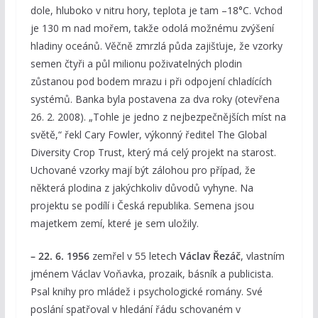
dole, hluboko v nitru hory, teplota je tam –18°C. Vchod
je 130 m nad mořem, takže odolá možnému zvýšení
hladiny oceánů. Věčně zmrzlá půda zajišťuje, že vzorky
semen čtyři a půl milionu poživatelných plodin
zůstanou pod bodem mrazu i při odpojení chladících
systémů. Banka byla postavena za dva roky (otevřena
26. 2. 2008). „Tohle je jedno z nejbezpečnějších míst na
světě,“ řekl Cary Fowler, výkonný ředitel The Global
Diversity Crop Trust, který má celý projekt na starost.
Uchované vzorky mají být zálohou pro případ, že
některá plodina z jakýchkoliv důvodů vyhyne. Na
projektu se podílí i Česká republika. Semena jsou
majetkem zemí, které je sem uložily.
– 22. 6. 1956
zemřel v 55 letech
Václav Řezáč
, vlastním
jménem Václav Voňavka, prozaik, básník a publicista.
Psal knihy pro mládež i psychologické romány. Své
poslání spatřoval v hledání řádu schovaném v