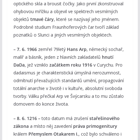
optického skla a brousit čočky. Jako první zkonstruoval
ohybovou mřížku a objevil ve spektrech vesmírných
objektů
tmavé čáry
, které se nazývají jeho jménem.
Podrobné studium Fraunhoferových čar tvoří základ
poznatků o Slunci a jiných vesmírných objektech.
– 7. 6. 1966
zemřel 79letý
Hans Arp
, německý sochař,
malíř a básník, jeden z hlavních zakladatelů
hnutí
DaDa
, jež vzniklo
začátkem roku 1916
v Curychu. Pro
dadaismus je charakteristická úmyslná nerozumnost,
odmítnutí převažujících standardů umění, propagování
totální anarchie v životě i v kultuře, absolutní svoboda
tvorby. Válku přečkal Arp ve Švýcarsku a to mu zůstalo
domovem do konce života.
– 8. 6. 1216 –
toto datum má zrušení
stařešinového
zákona
a místo něj zavedení
práva primogenitury
králem
Přemyslem Otakarem I.
, což bylo schváleno i