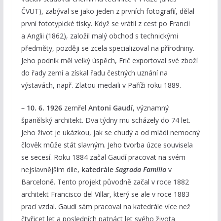
ČVUT), zabýval se jako jeden z prvních fotografií, dělal
první fototypické tisky. Když se vrátil z cest po Francii
a Anglii (1862), založil malý obchod s technickými
předměty, později se zcela specializoval na přírodniny.
Jeho podnik měl velký úspěch, Frič exportoval své zboží
do řady zemí a získal řadu čestných uznání na
výstavách, např. Zlatou medaili v Paříži roku 1889.
– 10. 6. 1926
zemřel
Antoni Gaudí
, významný
španělský architekt. Dva týdny mu scházely do 74 let.
Jeho život je ukázkou, jak se chudý a od mládí nemocný
člověk může stát slavným. Jeho tvorba úzce souvisela
se secesí. Roku 1884 začal Gaudí pracovat na svém
nejslavnějším díle,
katedrále
Sagrada Família
v
Barceloně. Tento projekt původně začal v roce 1882
architekt Francisco del Villar, který se ale v roce 1883
prací vzdal. Gaudí sám pracoval na katedrále více než
čtyřicet let a posledních patnáct let svého života