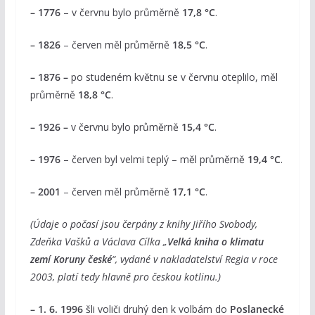
– 1776
– v červnu bylo průměrně
17,8 °C
.
– 1826
– červen měl průměrně
18,5 °C
.
– 1876 –
po studeném květnu se v červnu oteplilo, měl
průměrně
18,8 °C
.
– 1926 –
v červnu bylo průměrně
15,4 °C
.
– 1976
– červen byl velmi teplý – měl průměrně
19,4 °C
.
– 2001
– červen měl průměrně
17,1 °C
.
(Údaje o počasí jsou čerpány z knihy Jiřího Svobody,
Zdeňka Vašků a Václava Cílka „
Velká kniha o klimatu
zemí Koruny české
“, vydané v nakladatelství Regia v roce
2003, platí tedy hlavně pro českou kotlinu.)
– 1. 6. 1996
šli voliči druhý den k volbám do
Poslanecké