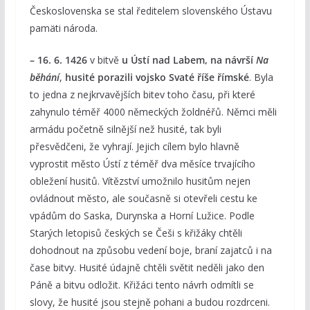
Československa se stal ředitelem slovenského Ústavu
pamäti národa.
– 16. 6. 1426
v bitvě
u Ústí nad Labem, na návrší
Na
běhání
,
husité porazili vojsko Svaté říše římské
. Byla
to jedna z nejkrvavějších bitev toho času, při které
zahynulo téměř 4000 německých žoldnéřů. Němci měli
armádu početně silnější než husité, tak byli
přesvědčeni, že vyhrají. Jejich cílem bylo hlavně
vyprostit město Ústí z téměř dva měsíce trvajícího
obležení husitů. Vítězství umožnilo husitům nejen
ovládnout město, ale současně si otevřeli cestu ke
vpádům do Saska, Durynska a Horní Lužice. Podle
Starých letopisů českých se Češi s křižáky chtěli
dohodnout na způsobu vedení boje, braní zajatců i na
čase bitvy. Husité údajně chtěli světit neděli jako den
Páně a bitvu odložit. Křižáci tento návrh odmítli se
slovy, že husité jsou stejně pohani a budou rozdrceni.