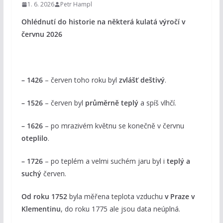
1. 6. 2026
Petr Hampl
Ohlédnutí do historie na některá kulatá výročí v
červnu 2026
– 1426
– červen toho roku byl
zvlášť deštivý
.
– 1526
– červen byl
průměrně teplý
a spíš vlhčí.
– 1626
– po mrazivém květnu se konečně v červnu
oteplilo
.
– 1726
– po teplém a velmi suchém jaru byl i
teplý a
suchý
červen.
Od roku 1752
byla měřena teplota vzduchu
v Praze v
Klementinu
, do roku 1775 ale jsou data neúplná.