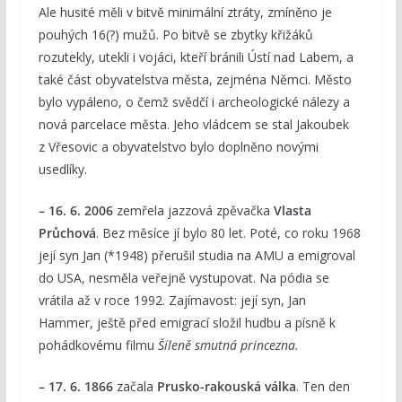
Ale husité měli v bitvě minimální ztráty, zmíněno je
pouhých 16(?) mužů. Po bitvě se zbytky křižáků
rozutekly, utekli i vojáci, kteří bránili Ústí nad Labem, a
také část obyvatelstva města, zejména Němci. Město
bylo vypáleno, o čemž svědčí i archeologické nálezy a
nová parcelace města. Jeho vládcem se stal Jakoubek
z Vřesovic a obyvatelstvo bylo doplněno novými
usedlíky.
– 16. 6. 2006
zemřela jazzová zpěvačka
Vlasta
Průchová
. Bez měsíce jí bylo 80 let. Poté, co roku 1968
její syn Jan (*1948) přerušil studia na AMU a emigroval
do USA, nesměla veřejně vystupovat. Na pódia se
vrátila až v roce 1992. Zajímavost: její syn, Jan
Hammer, ještě před emigrací složil hudbu a písně k
pohádkovému filmu
Šíleně smutná princezna.
– 17. 6. 1866
začala
Prusko-rakouská válka
. Ten den