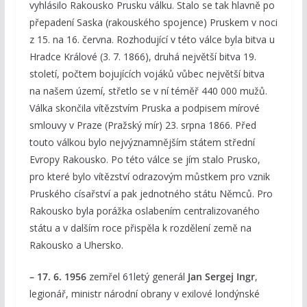
vyhlásilo Rakousko Prusku válku. Stalo se tak hlavně po
přepadení Saska (rakouského spojence) Pruskem v noci
z 15. na 16. června. Rozhodující v této válce byla bitva u
Hradce Králové (3. 7. 1866), druhá největší bitva 19.
století, počtem bojujících vojáků vůbec největší bitva
na našem území, střetlo se v ní téměř 440 000 mužů.
Válka skončila vítězstvím Pruska a podpisem mírové
smlouvy v Praze (Pražský mír) 23. srpna 1866. Před
touto válkou bylo nejvýznamnějším státem střední
Evropy Rakousko. Po této válce se jím stalo Prusko,
pro které bylo vítězství odrazovým můstkem pro vznik
Pruského císařství a pak jednotného státu Němců. Pro
Rakousko byla porážka oslabením centralizovaného
státu a v dalším roce přispěla k rozdělení země na
Rakousko a Uhersko.
– 17. 6. 1956
zemřel 61letý generál
Jan Sergej Ingr
,
legionář, ministr národní obrany v exilové londýnské