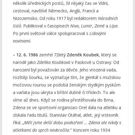
několik úřednických postů, žil nějaký čas ve Vídni,
cestoval, navštívil Německo, Anglii, Francii a
Nizozemsko. Od roku 1917 byl redaktorem
Národních
listů
. Publikoval v časopisech
Niva
,
Lumír
,
Země
a
Lípa
.
Po první světové válce spolupracoval s
Lidovými
novinami
.
– 12. 6. 1986
zemřel 72letý
Zdeněk Koubek
, který se
narodil jako
Zdeňka Koubková
v Paskově u Ostravy. Od
narození byl považován za děvče. Jeho vrozená vada,
rozštěp šourku, se vyznačuje tím, že genitál s mužskou
močovou rourou se podobá ženským stydkým pyskům
a varlata jsou ukryta v břišní dutině či tříslech. To ale
víme až dnes. Když se rodina přestěhovala do Brna,
Zdena se ve sportovní organizaci Orel dala na atletiku a
získala řadu titulů. Stanislav Otáhal, atlet, její vrstevník
říká: „
Měli jsme delší dobu podezření … Zdena ale nikdy s
atletkami do sprch nevkročila.
“ Koncem roku 1934