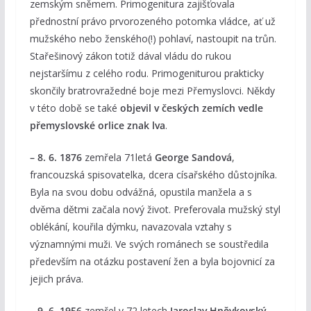
zemským sněmem. Primogenitura zajišťovala
přednostní právo prvorozeného potomka vládce, ať už
mužského nebo ženského(!) pohlaví, nastoupit na trůn.
Stařešinový zákon totiž dával vládu do rukou
nejstaršímu z celého rodu. Primogeniturou prakticky
skončily bratrovražedné boje mezi Přemyslovci. Někdy
v této době se také
objevil v českých zemích vedle
přemyslovské orlice znak lva
.
– 8. 6. 1876
zemřela 71letá
George Sandová
,
francouzská spisovatelka, dcera císařského důstojníka.
Byla na svou dobu odvážná, opustila manžela a s
dvěma dětmi začala nový život. Preferovala mužský styl
oblékání, kouřila dýmku, navazovala vztahy s
významnými muži. Ve svých románech se soustředila
především na otázku postavení žen a byla bojovnicí za
jejich práva.
– 9. 6. 1956
zemřel v 72 letech
Jaroslav Hněvkovský
,