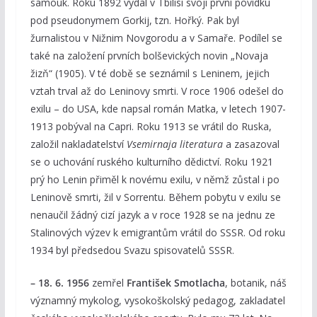
samouk. Roku 1892 vydal v Tbilisi svoji první povídku
pod pseudonymem Gorkij, tzn. Hořký. Pak byl
žurnalistou v Nižnim Novgorodu a v Samaře. Podílel se
také na založení prvních bolševických novin „Novaja
žizň“ (1905). V té době se seznámil s Leninem, jejich
vztah trval až do Leninovy smrti. V roce 1906 odešel do
exilu – do USA, kde napsal román Matka, v letech 1907-
1913 pobýval na Capri. Roku 1913 se vrátil do Ruska,
založil nakladatelství
Vsemirnaja literatura
a zasazoval
se o uchování ruského kulturního dědictví. Roku 1921
prý ho Lenin přiměl k novému exilu, v němž zůstal i po
Leninově smrti, žil v Sorrentu. Během pobytu v exilu se
nenaučil žádný cizí jazyk a v roce 1928 se na jednu ze
Stalinových výzev k emigrantům vrátil do SSSR. Od roku
1934 byl předsedou Svazu spisovatelů SSSR.
– 18. 6. 1956
zemřel
František Smotlacha
, botanik, náš
významný mykolog, vysokoškolský pedagog, zakladatel