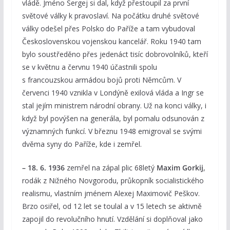
vládě. Jméno Sergej si dal, když přestoupil za první
světové války k pravoslaví. Na počátku druhé světové
války odešel přes Polsko do Paříže a tam vybudoval
Československou vojenskou kancelář. Roku 1940 tam
bylo soustředěno přes jedenáct tisíc dobrovolníků, kteří
se v květnu a červnu 1940 účastnili spolu
s francouzskou armádou bojů proti Němcům. V
červenci 1940 vznikla v Londýně exilová vláda a Ingr se
stal jejím ministrem národní obrany. Už na konci války, i
když byl povýšen na generála, byl pomalu odsunován z
významných funkcí. V březnu 1948 emigroval se svými
dvěma syny do Paříže, kde i zemřel.
– 18. 6. 1936
zemřel na zápal plic 68letý
Maxim Gorkij
,
rodák z Nižného Novgorodu, průkopník socialistického
realismu, vlastním jménem Alexej Maximovič Peškov.
Brzo osiřel, od 12 let se toulal a v 15 letech se aktivně
zapojil do revolučního hnutí. Vzdělání si doplňoval jako