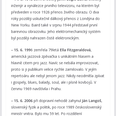
inženýr a vynálezce prvního televizoru, na kterém byl
předveden v roce 1926 přenos živého obrazu. O dva
roky později uskutečnil dálkový přenos z Londýna do
New Yorku. Baird také v srpnu 1944 představil první
barevnou obrazovku. Jeho elektromechanický systém
byl později nahrazen čistě elektronickým.
– 15. 6. 199
6 zemřela 79letá
Ella Fitzgeraldová
,
americká jazzová zpěvačka s unikátním hlasem a
hlavně citem pro jazz. Navíc se nebála improvizovat,
proto si ji publikum velice rychle zamilovalo. V jejím
repertoáru ale nebyl jenom jazz. Nikdy neodmítla zpívat
i gospely, blues, balady, soul, ale i písně kovbojů. V
červnu 1969 navštívila i Prahu.
– 15. 6. 2006
při dopravní nehodě zahynul
Ján Langoš
,
slovenský fyzik a politik, po roce 1989 československý
ministr vnitra. Bylo mu 59 let. Po rozdělení