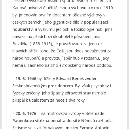
českého vysokoškolského sportu. Bylo mu 72 let. Na
Karlově univerzitě učil tělesnou výchovu a v roce 1910
byl jmenován prvním docentem tělesné výchovy v
českých zemích. Jeho gigantické dílo v
popularizaci
houbařství
a výzkumu jedlosti a toxikologie hub, jímž
navázal na předchozí dlouholeté působení Jana
Bezděka (1858-1915), je považováno za jednu z
hlavních příčin toho, že Češi jsou dnes považováni za
národ houbařů a provozují sběr hub v rozsahu, jaký
nemá u žádného dalšího evropského národa obdobu.
– 19. 6. 1946
byl 62letý
Edward Beneš zvolen
československým prezidentem
. Byl však psychicky i
fyzicky zničený. Jeho špatný zdravotní stav nemálo
přispěl k událostem za necelé dva roky.
– 20. 6. 1976
– na mistrovství Evropy v Bělehradě
Panenkova vítězná penalta do sítě Němců
rozhodla,
že jsme se stali fotbalovými
mistry Evropy
. Antonín