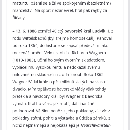
maturitu, oženil se a žil ve spokojeném (bezdětném)
manželství. Na sport nezanevřel, hrál pak ragby za
Říčany.
– 13. 6. 1886
zemřel 40letý
bavorský král Ludvík II.
z
rodu Wittelsbachů (byl zřejmě homosexuál). Panoval
od roku 1864, do historie se zapsal především jako
mecenáš umění. Velmi si oblíbil Richarda Wagnera
(1813-1883), učinil ho svým dvorním skladatelem,
vyplácel mu vysokou rentu a nedokázal svému
milovanému skladateli nic odmítnout. Roku 1865
Wagner žádal krále o pět miliónů zlatých na vlastní
divadlo. Míra trpělivosti bavorské vlády však tehdy
přetekla a navzdory králi byl Wagner z Bavorska
vyhnán. Král ho však, jak mohl, dál finančně
podporoval. Většinu peněz z jeho pokladny, ale víc z
pokladny státní, pohltila výstavba a údržba zámků, z
nichž nejznámější a nejokázalejší je
Neuschwanstein
.