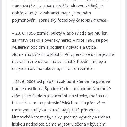
Panenka (*2. 12. 1948), Pražák, Vltavou křtěný, je
dobře známý i v zahraničí. Např. je po něm
pojmenován i španělský fotbalový časopis
Panenka
.
– 20. 6. 1996
zemřel 60letý
Vlado
(Vladislav)
Müller
,
zajímavý česko-slovenský herec. V roce 1990 se pod
Müllerem podlomila podlaha v divadle a utrpěl
zlomeninu kyčelního kloubu. Po operaci se už na jeviště
nevrátil a žil v ústraní na své chatě. Později mu byla
diagnostikována rakovina, na kterou zemřel.
– 21. 6. 2006
byl položen
základní kámen ke genové
bance rostlin na Špicberkách –
novodobé Noemově
arše. Jejím úkolem je zachránit na stovky, možná na
tisíce let semena potravinářských rostlin před všemi
možnými druhy katastrof. Mají přežít přírodní a
klimatické katastrofy, války, jaderné výbuchy a třeba i
lidskou nedbalost. Semena jsou uložena v bývalém