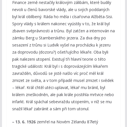
Finance země nestačily královým zálibám, které budily
nevoli u členů bavorské vlády, ale u svých poddaných
byl král oblíbený. Ráda ho měla i císařovna Alžběta-Sisi.
Spory vlády s králem nakonec vyústily v to, že král byl
zbaven svéprávnosti a trůnu. Byl zatčen a internován na
zámku Berg u Starnberského jezera. Za dva dny po
sesazení z trůnu si Ludvík vyšel na procházku k jezeru
za doprovodu (dozoru?) ošetřujícího lékaře. Oba byli
pak nalezeni utopení. Existují tři hlavní teorie o této
tragické události: Král byl i s doprovázejícím lékařem
zavražděn, důvodů se jistě našlo víc proč měl král
zmizet ze světa, a v tom případě musel zmizet i svědek
– lékař. Král chtěl utéci-uplavat, lékař mu bránil, byl
králem zneškodněn, ale pak krále postihla mrtvice nebo
infarkt. Král spáchal sebevraždu utopením, v níž se mu
snažil lékař zabránit a sám při tom utonul.
– 13. 6. 1926
zemřel na Novém Zélandu 87letý