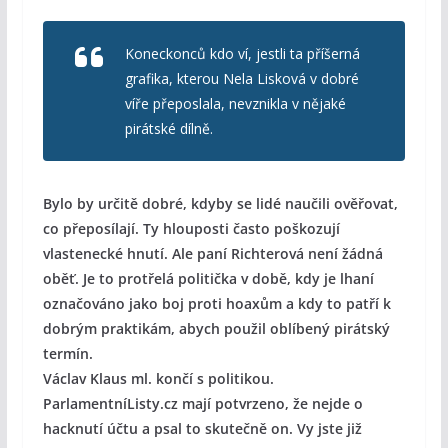
Koneckonců kdo ví, jestli ta příšerná
grafika, kterou Nela Lisková v dobré
víře přeposlala, nevznikla v nějaké
pirátské dílně.
Bylo by určitě dobré, kdyby se lidé naučili ověřovat,
co přeposílají. Ty hlouposti často poškozují
vlastenecké hnutí. Ale paní Richterová není žádná
oběť. Je to protřelá politička v době, kdy je lhaní
označováno jako boj proti hoaxům a kdy to patří k
dobrým praktikám, abych použil oblíbený pirátský
termín.
Václav Klaus ml. končí s politikou.
ParlamentníListy.cz mají potvrzeno, že nejde o
hacknutí účtu a psal to skutečně on. Vy jste již