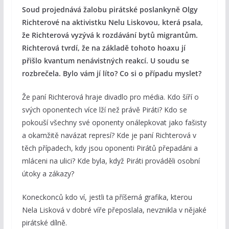
Soud projednává žalobu pirátské poslankyně Olgy
Richterové na aktivistku Nelu Liskovou, která psala,
že Richterová vyzývá k rozdávání bytů migrantům.
Richterová tvrdí, že na základě tohoto hoaxu jí
přišlo kvantum nenávistných reakcí. U soudu se
rozbrečela. Bylo vám jí líto? Co si o případu myslet?
Že paní Richterová hraje divadlo pro média. Kdo šíří o
svých oponentech více lží než právě Piráti? Kdo se
pokouší všechny své oponenty onálepkovat jako fašisty
a okamžitě navázat represí? Kde je paní Richterová v
těch případech, kdy jsou oponenti Pirátů přepadáni a
mláceni na ulici? Kde byla, když Piráti prováděli osobní
útoky a zákazy?
Koneckonců kdo ví, jestli ta příšerná grafika, kterou
Nela Lisková v dobré víře přeposlala, nevznikla v nějaké
pirátské dílně.