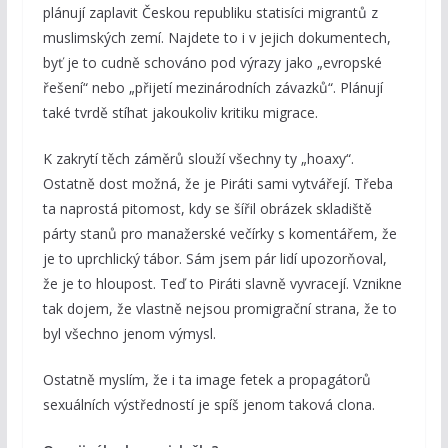
plánují zaplavit Českou republiku statisíci migrantů z
muslimských zemí. Najdete to i v jejich dokumentech,
byť je to cudně schováno pod výrazy jako „evropské
řešení“ nebo „přijetí mezinárodních závazků“. Plánují
také tvrdě stíhat jakoukoliv kritiku migrace.
K zakrytí těch záměrů slouží všechny ty „hoaxy“.
Ostatně dost možná, že je Piráti sami vytvářejí. Třeba
ta naprostá pitomost, kdy se šířil obrázek skladiště
párty stanů pro manažerské večírky s komentářem, že
je to uprchlický tábor. Sám jsem pár lidí upozorňoval,
že je to hloupost. Teď to Piráti slavně vyvracejí. Vznikne
tak dojem, že vlastně nejsou promigrační strana, že to
byl všechno jenom výmysl.
Ostatně myslím, že i ta image fetek a propagátorů
sexuálních výstředností je spíš jenom taková clona.