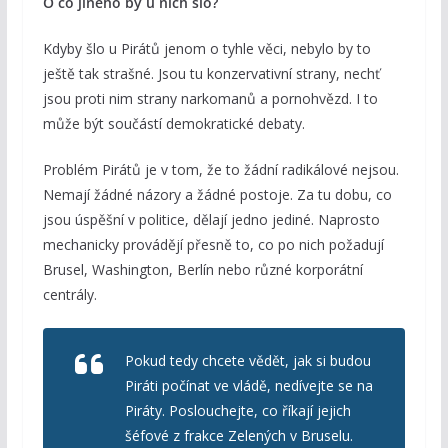
O co jiného by u nich šlo?
Kdyby šlo u Pirátů jenom o tyhle věci, nebylo by to
ještě tak strašné. Jsou tu konzervativní strany, nechť
jsou proti nim strany narkomanů a pornohvězd. I to
může být součástí demokratické debaty.
Problém Pirátů je v tom, že to žádní radikálové nejsou.
Nemají žádné názory a žádné postoje. Za tu dobu, co
jsou úspěšní v politice, dělají jedno jediné. Naprosto
mechanicky provádějí přesně to, co po nich požadují
Brusel, Washington, Berlín nebo různé korporátní
centrály.
Pokud tedy chcete vědět, jak si budou
Piráti počínat ve vládě, nedívejte se na
Piráty. Poslouchejte, co říkají jejich
šéfové z frakce Zelených v Bruselu.