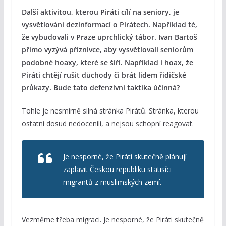
Další aktivitou, kterou Piráti cílí na seniory, je
vysvětlování dezinformací o Pirátech. Například té,
že vybudovali v Praze uprchlický tábor. Ivan Bartoš
přímo vyzývá příznivce, aby vysvětlovali seniorům
podobné hoaxy, které se šíří. Například i hoax, že
Piráti chtějí rušit důchody či brát lidem řidičské
průkazy. Bude tato defenzivní taktika účinná?
Tohle je nesmírně silná stránka Pirátů. Stránka, kterou
ostatní dosud nedocenili, a nejsou schopní reagovat.
Je nesporné, že Piráti skutečně plánují
zaplavit Českou republiku statisíci
migrantů z muslimských zemí.
Vezměme třeba migraci. Je nesporné, že Piráti skutečně