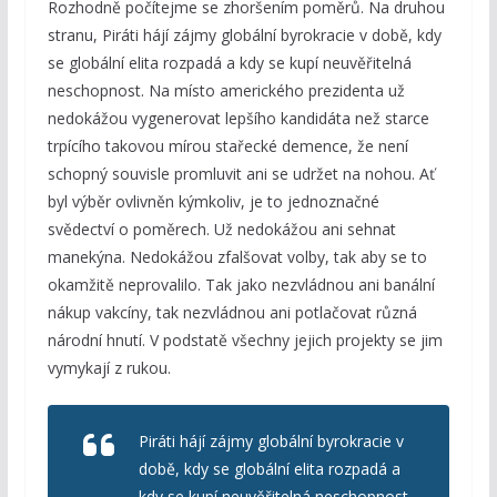
Rozhodně počítejme se zhoršením poměrů. Na druhou
stranu, Piráti hájí zájmy globální byrokracie v době, kdy
se globální elita rozpadá a kdy se kupí neuvěřitelná
neschopnost. Na místo amerického prezidenta už
nedokážou vygenerovat lepšího kandidáta než starce
trpícího takovou mírou stařecké demence, že není
schopný souvisle promluvit ani se udržet na nohou. Ať
byl výběr ovlivněn kýmkoliv, je to jednoznačné
svědectví o poměrech. Už nedokážou ani sehnat
manekýna. Nedokážou zfalšovat volby, tak aby se to
okamžitě neprovalilo. Tak jako nezvládnou ani banální
nákup vakcíny, tak nezvládnou ani potlačovat různá
národní hnutí. V podstatě všechny jejich projekty se jim
vymykají z rukou.
Piráti hájí zájmy globální byrokracie v
době, kdy se globální elita rozpadá a
kdy se kupí neuvěřitelná neschopnost.