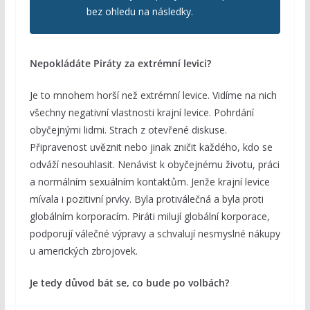
bez ohledu na následky.
Nepokládáte Piráty za extrémní levici?
Je to mnohem horší než extrémní levice. Vidíme na nich
všechny negativní vlastnosti krajní levice. Pohrdání
obyčejnými lidmi. Strach z otevřené diskuse.
Připravenost uvěznit nebo jinak zničit každého, kdo se
odváží nesouhlasit. Nenávist k obyčejnému životu, práci
a normálním sexuálním kontaktům. Jenže krajní levice
mívala i pozitivní prvky. Byla protiválečná a byla proti
globálním korporacím. Piráti milují globální korporace,
podporují válečné výpravy a schvalují nesmyslné nákupy
u amerických zbrojovek.
Je tedy důvod bát se, co bude po volbách?