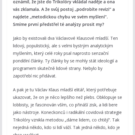
oznámil, že jste do Trikolóry vkládal naděje a ona
vás zklamala. A že svůj postoj „podrobíte revizi“ a
najdete „metodickou chybu ve svém myšlení“.
Smíme první předstřel té analýzy prosit my?
Jako by existovali dva Václavové Klausové mladší. Ten
lidový, populistický, ale s velmi bystrým analytickým
myšlením, který celé roky psal naprosto senzační
pondělní články. Ty články by se mohly stát ideologií a
programem skutečně lidové strany. Nebylo by
zapotřebí nic přidávat.
A pak je tu Václav Klaus mladší elitář, který potřebuje
ukazovat, že on je něco lepšího než plebs. Obklopuje se
lobbisty, je fascinován vším, co přináší zisk, a lidi bere
jako nástroje. Koneckonců i radikální covidová strategie
Trikolóry vznikla metodou „dáme lidem, co chtějí“. Tak
nejedná někdo, kdo si lidí váží. Tak jedná někdo, kdo je
chce využívat.