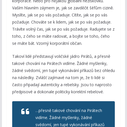
korporace. Nebo pro nějakou globální neziskovku.
Vaším hlavním zájmem je, jak se zavděčit šéfům cizině.
Myslíte, jak se po vás požaduje. Cítíte, jak se po vás
požaduje. Chováte se k lidem, jak se po vás požaduje.
Trávíte volný čas, jak se po vás požaduje. Radujete se z
toho, z čeho se máte radovat, a bojíte se toho, čeho
se máte bát. Vzorný korporátní občan.
Takoví lidé představují voličské jádro Pirátů, a přesně
takové chování na Pirátech vidíme. Žádné myšlenky,
žádné svědomí, jen tupé vykonávání příkazů bez ohledu
na následky. Zvlášť zajímavé na tom je, že ti lidé si
často připadají autenticky a rebelsky. Jsou to naprosto
předpisové a dokonale politicky korektní rebelové.
…přesně takové chování na Pirátech
vidíme. Žádné myšlenky, žádné
svědomí, jen tupé vykonávání příkazů