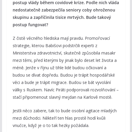
postup vlády během covidové krize. Podle nich vláda
nedostatečně zabezpečila seniory coby ohroženou
skupinu a zapříčinila tisíce mrtvých. Bude takový
postup fungovat?
Z čistě věcného hlediska mají pravdu. Promořovací
strategie, kterou Babišovi podstrčili experti z
Ministerstva zdravotnictví, skutečně způsobila masakr
mezi těmi, před kterými by jinak bylo deset let života a
méně. Jenže v říjnu už tihle lidé budou očkovaní a
budou se dívat dopředu. Budou je trápit hospodářské
věci a bude je trápit migrace. Budou se bát vyvolání
války s Ruskem. Navíc Piráti podporovali rozvolňování –
stačí připomenout slavný mejdan na Karlově mostě.
Jestli něco zabere, tak to bude osobní agitace mladých
mezi důchodci. Někteří ten hlas prostě hodí kvůli
vnučce, když je o to tak hezky požádala.