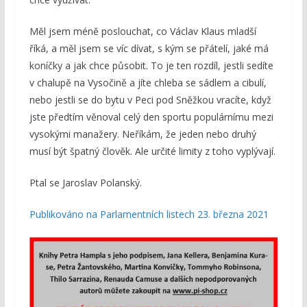
Měl jsem méně poslouchat, co Václav Klaus mladší
říká, a měl jsem se víc dívat, s kým se přátelí, jaké má
koníčky a jak chce působit. To je ten rozdíl, jestli sedíte
v chalupě na Vysočině a jíte chleba se sádlem a cibulí,
nebo jestli se do bytu v Peci pod Sněžkou vracíte, když
jste předtím věnoval celý den sportu populárnímu mezi
vysokými manažery. Neříkám, že jeden nebo druhý
musí být špatný člověk. Ale určité limity z toho vyplývají.
Ptal se Jaroslav Polanský.
Publikováno na Parlamentních listech 23. března 2021