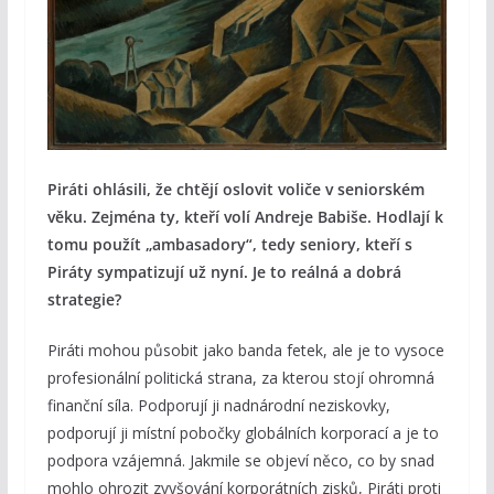
Piráti ohlásili, že chtějí oslovit voliče v seniorském
věku. Zejména ty, kteří volí Andreje Babiše. Hodlají k
tomu použít „ambasadory“, tedy seniory, kteří s
Piráty sympatizují už nyní. Je to reálná a dobrá
strategie?
Piráti mohou působit jako banda fetek, ale je to vysoce
profesionální politická strana, za kterou stojí ohromná
finanční síla. Podporují ji nadnárodní neziskovky,
podporují ji místní pobočky globálních korporací a je to
podpora vzájemná. Jakmile se objeví něco, co by snad
mohlo ohrozit zvyšování korporátních zisků, Piráti proti