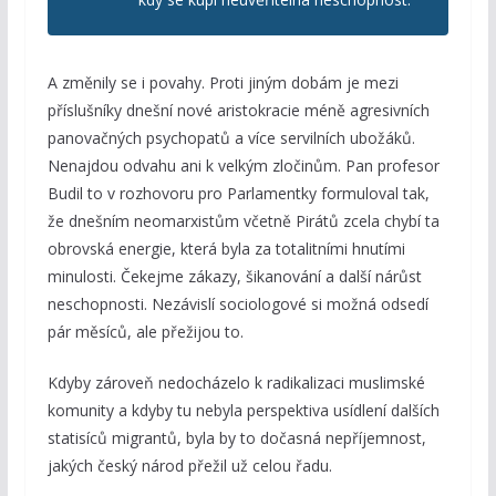
A změnily se i povahy. Proti jiným dobám je mezi
příslušníky dnešní nové aristokracie méně agresivních
panovačných psychopatů a více servilních ubožáků.
Nenajdou odvahu ani k velkým zločinům. Pan profesor
Budil to v rozhovoru pro Parlamentky formuloval tak,
že dnešním neomarxistům včetně Pirátů zcela chybí ta
obrovská energie, která byla za totalitními hnutími
minulosti. Čekejme zákazy, šikanování a další nárůst
neschopnosti. Nezávislí sociologové si možná odsedí
pár měsíců, ale přežijou to.
Kdyby zároveň nedocházelo k radikalizaci muslimské
komunity a kdyby tu nebyla perspektiva usídlení dalších
statisíců migrantů, byla by to dočasná nepříjemnost,
jakých český národ přežil už celou řadu.