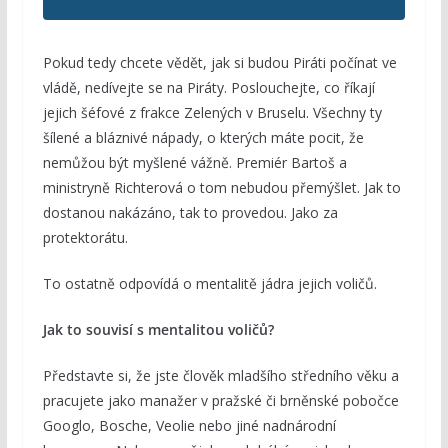
Pokud tedy chcete vědět, jak si budou Piráti počínat ve
vládě, nedívejte se na Piráty. Poslouchejte, co říkají
jejich šéfové z frakce Zelených v Bruselu. Všechny ty
šílené a bláznivé nápady, o kterých máte pocit, že
nemůžou být myšlené vážně. Premiér Bartoš a
ministryně Richterová o tom nebudou přemýšlet. Jak to
dostanou nakázáno, tak to provedou. Jako za
protektorátu.
To ostatně odpovídá o mentalitě jádra jejich voličů.
Jak to souvisí s mentalitou voličů?
Představte si, že jste člověk mladšího středního věku a
pracujete jako manažer v pražské či brněnské pobočce
Googlo, Bosche, Veolie nebo jiné nadnárodní