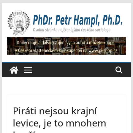
Přeskočit
na
obsah
Piráti nejsou krajní
levice, je to mnohem