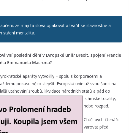
naučení, že mají ta slova opakovat a tvářit se slavnostně a
 stádní mentalita.
livní poslední dění v Evropské unii? Brexit, spojení Francie
lové a Emmanuela Macrona?
rokratické aparáty vytvořily – spolu s korporacemi a
aždému pokusu něco zlepšit. Evropská unie už svou šanci na
alší utahování šroubů, likvidace národních
států a pád do
islámské totality,
nebo rozpad.
Chtěl bych čtenáře
varovat před