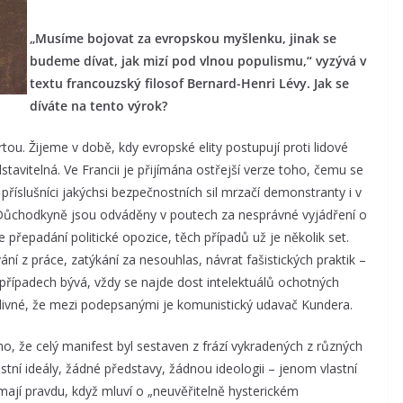
„Musíme bojovat za evropskou myšlenku, jinak se
budeme dívat, jak mizí pod vlnou populismu,“ vyzývá v
textu francouzský filosof Bernard-Henri Lévy. Jak se
díváte na tento výrok?
artou. Žijeme v době, kdy evropské elity postupují proti lidové
dstavitelná. Ve Francii je přijímána ostřejší verze toho, čemu se
říslušníci jakýchsi bezpečnostních sil mrzačí demonstranty i v
. Důchodkyně jsou odváděny v poutech za nesprávné vyjádření o
 přepadání politické opozice, těch případů už je několik set.
ání z práce, zatýkání za nesouhlas, návrat fašistických praktik –
 případech bývá, vždy se najde dost intelektuálů ochotných
divné, že mezi podepsanými je komunistický udavač Kundera.
, že celý manifest byl sestaven z frází vykradených z různých
tní ideály, žádné představy, žádnou ideologii – jenom vlastní
 mají pravdu, když mluví o „neuvěřitelně hysterickém