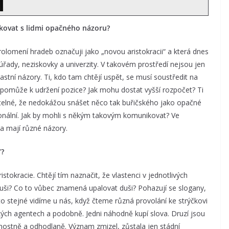
kovat s lidmi opačného názoru?
rolomení hradeb označuji jako „novou aristokracii“ a která dnes
úřady, neziskovky a univerzity. V takovém prostředí nejsou jen
stní názory. Ti, kdo tam chtějí uspět, se musí soustředit na
 pomůže k udržení pozice? Jak mohu dostat vyšší rozpočet? Ti
pitelné, že nedokážou snášet něco tak buřičského jako opačné
ionální. Jak by mohli s někým takovým komunikovat? Ve
í a mají různé názory.
“?
okracie. Chtějí tím naznačit, že vlastenci v jednotlivých
uši? Co to vůbec znamená upalovat duši? Pohazují se slogany,
to stejné vidíme u nás, když čteme různá provolání ke strýčkovi
ských agentech a podobně. Jedni náhodně kupí slova. Druzí jsou
vnostně a odhodlaně. Význam zmizel, zůstala jen stádní