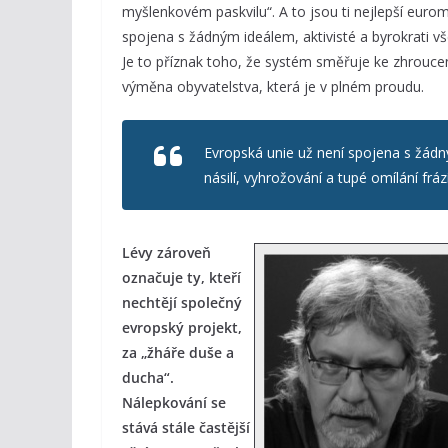
myšlenkovém paskvilu“. A to jsou ti nejlepší eurom
spojena s žádným ideálem, aktivisté a byrokrati všec
Je to příznak toho, že systém směřuje ke zhrouce
výměna obyvatelstva, která je v plném proudu.
Evropská unie už není spojena s žádný
násilí, vyhrožování a tupé omílání frází
Lévy zároveň
označuje ty, kteří
nechtějí společný
evropský projekt,
za „žháře duše a
ducha“.
Nálepkování se
stává stále častější