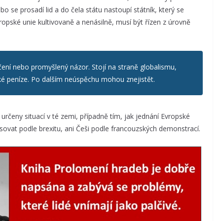
o se prosadí lid a do čela státu nastoupí státník, který se
ropské unie kultivovaně a nenásilně, musí být řízen z úrovně
čení nebo promyšlený názor. Stojí na straně globalismu,
lké peníze. Po dalším neúspěchu mohou znejistět.
určeny situací v té zemi, případně tím, jak jednání Evropské
sovat podle brexitu, ani Češi podle francouzských demonstrací.