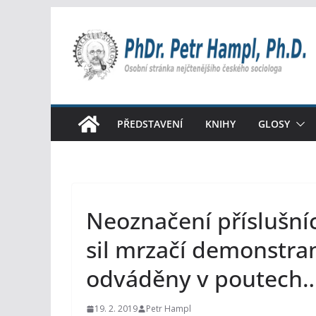
Přeskočit
na
obsah
PŘEDSTAVENÍ
KNIHY
GLOSY
Neoznačení příslušní
sil mrzačí demonstra
odváděny v poutech
19. 2. 2019
Petr Hampl