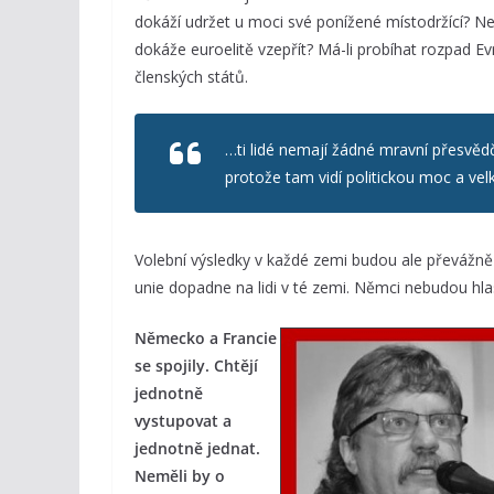
dokáží udržet u moci své ponížené místodržící? Neb
dokáže euroelitě vzepřít? Má-li probíhat rozpad Ev
členských států.
…ti lidé nemají žádné mravní přesvěd
protože tam vidí politickou moc a ve
Volební výsledky v každé zemi budou ale převážně 
unie dopadne na lidi v té zemi. Němci nebudou hla
Německo a Francie
se spojily. Chtějí
jednotně
vystupovat a
jednotně jednat.
Neměli by o