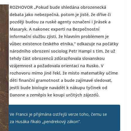
ROZHOVOR „Pokud bude shledána obrozenecká
debata jako nebezpečná, potom je jisté, že dříve či
později budou za ruské agenty označeni i Jirásek a
Masaryk. A nakonec experti na Bezpečnostní
informační službu zjistí, že hlavním problémem je
vůbec existence českého etnika,“ odkazuje na počátky
národního obrození sociolog Petr Hampl s tím, že už
tehdy část obrozenců zdůrazňovala slovanskou
vzájemnost a požadovala orientaci na Rusko. V
rozhovoru mimo jiné řekl, že místo matematiky učíme
děti finanční gramotnost a bude zajímavé sledovat,
jestli bude biologie navádět k nákupu tyčinek od
Danone a zeměpis ke koupi určitých zájezdů.
Ve Francii je přijímána ostřejší verze toho, čemu se
za Husáka říkalo „pendrekový zákon“.