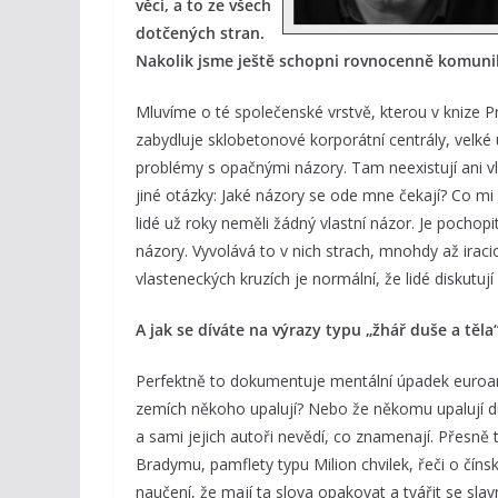
věcí, a to ze všech
dotčených stran.
Nakolik jsme ještě schopni rovnocenně komuni
Mluvíme o té společenské vrstvě, kterou v knize P
zabydluje sklobetonové korporátní centrály, velké 
problémy s opačnými názory. Tam neexistují ani vla
jiné otázky: Jaké názory se ode mne čekají? Co mi
lidé už roky neměli žádný vlastní názor. Je pocho
názory. Vyvolává to v nich strach, mnohdy až irac
vlasteneckých kruzích je normální, že lidé diskutuj
A jak se díváte na výrazy typu „žhář duše a těla
Perfektně to dokumentuje mentální úpadek euroarist
zemích někoho upalují? Nebo že někomu upalují d
a sami jejich autoři nevědí, co znamenají. Přesně 
Bradymu, pamflety typu Milion chvilek, řeči o čín
naučení, že mají ta slova opakovat a tvářit se sla