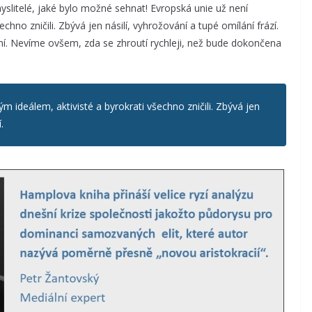
yslitelé, jaké bylo možné sehnat! Evropská unie už není
hno zničili. Zbývá jen násilí, vyhrožování a tupé omílání frází.
ní. Nevíme ovšem, zda se zhroutí rychleji, než bude dokončena
m ideálem, aktivisté a byrokrati všechno zničili. Zbývá jen
.