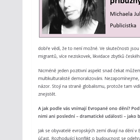
dobře vědí, že to není možné. Ve skutečnosti jsou
migrantů, více neziskovek, likvidace zbytků česk
Nicméně jeden pozitivní aspekt snad čekat můžeme
multikulturalisté demoralizováni. Nezapomínejme,
názor. Stojí na straně globalismu, protože tam vi
znejistět.
A jak podle vás vnímají Evropané ono dění? Pod
nimi ani poslední – dramatické události – jako
Jak se obyvatelé evropských zemí dívají na dění v 
účast. Rozhodující konflikt o budoucnost se odehrá