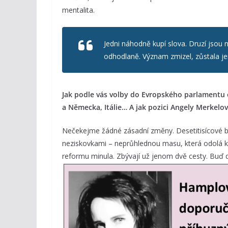
mentalita.
Jedni náhodně kupí slova. Druzí jsou 
odhodlaně. Význam zmizel, zůstala jen
Jak podle vás volby do Evropského parlamentu ov
a Německa, Itálie… A jak pozici Angely Merke
Nečekejme žádné zásadní změny. Desetitisícové by
neziskovkami – neprůhlednou masu, která odolá k
reformu minula. Zbývají už jenom dvě cesty. Buď d