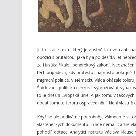
Je to citát z textu, který je vlastně takovou antich
opozici s brutalitou, jaká byla po desítky let nepře
za Husáka říkalo „pendrekový zákon“. Neoznačení p
těch případech, kdy protestují naprosto pokojně
migrační politice. V Německu vláda okázale toleruje
Špiclování, politická cenzura, vyhrožování, vyhazov
to je dnešní Evropská unie. A jak tomu v takových
dodat tomuto teroru ospravedlnění. Není vlastně 
Když se ale podíváme podrobněji, všimneme si toho
vlasteneckých dokumentů. Ti lidé nemají žádné vlas
pohodlí, dotace. Analytici Institutu Václava Klause