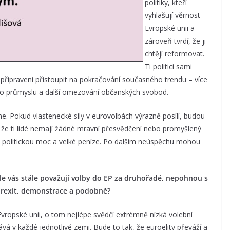
politiky, kteří
vyhlašují věrnost
Evropské unii a
zároveň tvrdí, že ji
chtějí reformovat.
Ti politici sami
 připraveni přistoupit na pokračování současného trendu – více
ého průmyslu a další omezování občanských svobod.
. Pokud vlastenecké síly v eurovolbách výrazně posílí, budou
 že ti lidé nemají žádné mravní přesvědčení nebo promyšlený
dí politickou moc a velké peníze. Po dalším neúspěchu mohou
le vás stále považují volby do EP za druhořadé, nepohnou s
 brexit, demonstrace a podobně?
Evropské unii, o tom nejlépe svědčí extrémně nízká volební
vá v každé jednotlivé zemi. Bude to tak, že euroelity převáží a