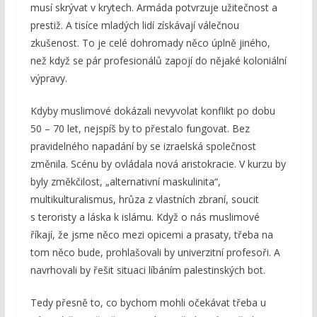
musí skrývat v krytech. Armáda potvrzuje užitečnost a
prestiž. A tisíce mladých lidí získávají válečnou
zkušenost. To je celé dohromady něco úplně jiného,
než když se pár profesionálů zapojí do nějaké koloniální
výpravy.
Kdyby muslimové dokázali nevyvolat konflikt po dobu
50 – 70 let, nejspíš by to přestalo fungovat. Bez
pravidelného napadání by se izraelská společnost
změnila. Scénu by ovládala nová aristokracie. V kurzu by
byly změkčilost, „alternativní maskulinita“,
multikulturalismus, hrůza z vlastních zbraní, soucit
s teroristy a láska k islámu. Když o nás muslimové
říkají, že jsme něco mezi opicemi a prasaty, třeba na
tom něco bude, prohlašovali by univerzitní profesoři. A
navrhovali by řešit situaci líbáním palestinských bot.
Tedy přesně to, co bychom mohli očekávat třeba u