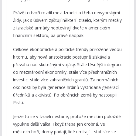
Právě to tvoří rozdíl mezi Izraelci a třeba newyorskými
Židy. Jak s údivem zjišťují někteří Izraelci, kterým metály
z izraelské armády neotevírají dveře v americkém
finančním sektoru, ba právě naopak.
Celkové ekonomické a politické trendy přirozeně vedou
k tomu, aby nová aristokracie postupně získávala
převahu nad skutečnými vojáky. Stále těsnější integrace
do mezinárodní ekonomiky, stále více přeshraničních
investic, stále více zahraničních grantů. Za normálních
okolností by byla generace hrdinů vystřídána generací
úředníků a aktivistů. Po obráncích země by nastoupili
Piráti.
Jenže to se v Izraeli nestane, protože mezitím pokaždé
vypukne další válka, i když třeba jen drobná. Ve
městech hoří, domy padají, lidé umírají… statisíce se