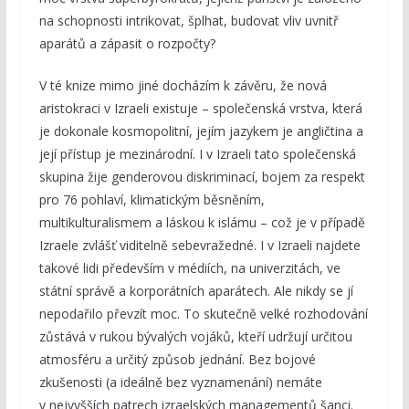
na schopnosti intrikovat, šplhat, budovat vliv uvnitř
aparátů a zápasit o rozpočty?
V té knize mimo jiné docházím k závěru, že nová
aristokraci v Izraeli existuje – společenská vrstva, která
je dokonale kosmopolitní, jejím jazykem je angličtina a
její přístup je mezinárodní. I v Izraeli tato společenská
skupina žije genderovou diskriminací, bojem za respekt
pro 76 pohlaví, klimatickým běsněním,
multikulturalismem a láskou k islámu – což je v případě
Izraele zvlášť viditelně sebevražedné. I v Izraeli najdete
takové lidi především v médiích, na univerzitách, ve
státní správě a korporátních aparátech. Ale nikdy se jí
nepodařilo převzít moc. To skutečně velké rozhodování
zůstává v rukou bývalých vojáků, kteří udržují určitou
atmosféru a určitý způsob jednání. Bez bojové
zkušenosti (a ideálně bez vyznamenání) nemáte
v nejvyšších patrech izraelských managementů šanci.