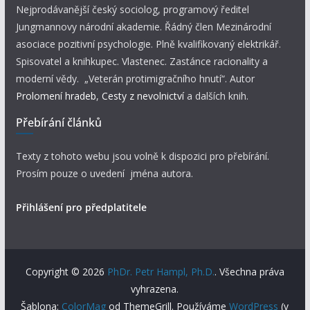
Nejprodávanější český sociolog, programový ředitel
Jungmannovy národní akademie. Řádný člen Mezinárodní
asociace pozitivní psychologie. Plně kvalifikovaný elektrikář.
Spisovatel a knihkupec. Vlastenec. Zastánce racionality a
moderní vědy. „Veterán protimigračního hnutí“. Autor
Prolomení hradeb
,
Cesty z nevolnictví
a dalších knih.
Přebírání článků
Texty z tohoto webu jsou volně k dispozici pro přebírání.
Prosím pouze o uvedení jména autora.
Přihlášení pro předplatitele
Copyright © 2026
PhDr. Petr Hampl, Ph.D.
. Všechna práva
vyhrazena.
Šablona:
ColorMag
od ThemeGrill. Používáme
WordPress
(v