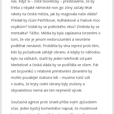
nás. Když si – čistě teoreticky – představíme, že by
třeba z nějaké německé non-go zóny začaly létat
rakety na česká města, jak by reagovala naše vláda?
Předali by různí Petříčkové, Kulhánkové a Fialové moc
vojákům? Vzdali by se politického vlivu? Změnila by se
mentalita? Těžko. Média by byla zaplavena tvrzeními o
tom, že vše je jenom nedorozumění a nesmíme
podléhat nenávisti. Proběhla by vlna represí proti těm,
kdo by požadovali zahájit obranu. A kdyby to náhodou
bylo na vážkách, stačil by jeden telefonát od paní
Merkelové a česká vláda by se podřídila ve všem. Pár
set bojovníků s relativně primitivními zbraněmi by
mohlo pozabíjet statisíce lidí – musíme totiž vzít
v úvahu, že kryty civilní obrany byly zrušeny a
obyvatelstvo nemá ani ten nejmenší výcvik.
Současná agrese proti Izraeli přišla svým způsobem
včas. Jeden bystrý komentátor napsal, že muslimové