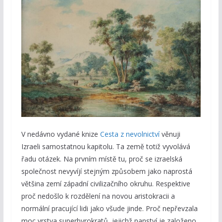
V nedávno vydané knize
Cesta z nevolnictví
věnuji
Izraeli samostatnou kapitolu. Ta země totiž vyvolává
řadu otázek. Na prvním místě tu, proč se izraelská
společnost nevyvíjí stejným způsobem jako naprostá
většina zemí západní civilizačního okruhu. Respektive
proč nedošlo k rozdělení na novou aristokracii a
normální pracující lidi jako všude jinde. Proč nepřevzala
moc vrstva superbyrokratů, jejichž panství je založeno