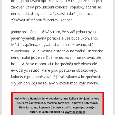
bojují proti Izraeli opotřebovávací válku. Jenže ona je to
zároveň válka pro udržení kondice. Vojenský aparát se
nerozpadá, dluhy se nevrší, další a další generace
získávají užitečnou životní zkušenost.
Jediný problém spočívá v tom, že stačí jedna chyba,
jeden výpadek, jedna porážka a vše bude ukončeno.
Města vypálena, obyvatelstvo zmasakrováno, stát
zlikvidován. To je vlastně historicky normální. Historicky
nenormální je, že se Židé nenechávají masakrovat, ale
bojují. A že se mohou cítit bezpečněji než obyvatelé
evropských států, které jsou postupně obsazovány,
kolonisté postupně zavádějí své zákony a bezpečnostní
síly jen dohlížejí na to, aby převzetí moci bylo hladké.