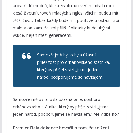
úroveň důchodců, klesá životní úroveň mladých rodin,
klesá životní úroveň mladých singles. Všichni budou mít
těžší život. Takže každý bude mít pocit, že ti ostatní trpí
málo a on sám, že trpí příliš. Solidarity bude ubývat
všude, nejen mezi generacemi.
Samozřejmě by to byla úžasná
příležitost pro orbánovského státníka,
který by přišel s vizí „jsme jeden
národ, podporujeme se navzájem.
Samozřejmě by to byla úžasná příležitost pro
orbánovského státníka, který by přišel s vizí „jsme
jeden národ, podporujeme se navzájem.“ Ale vidíte ho?
Premiér Fiala dokonce hovořil o tom, že snížení