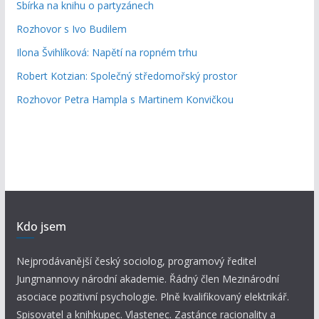
Sbírka na knihu o partyzánech
Rozhovor s Ivo Budilem
Ilona Švihlíková: Napětí na ropném trhu
Robert Kotzian: Společný středomořský prostor
Rozhovor Petra Hampla s Martinem Konvičkou
Kdo jsem
Nejprodávanější český sociolog, programový ředitel
Jungmannovy národní akademie. Řádný člen Mezinárodní
asociace pozitivní psychologie. Plně kvalifikovaný elektrikář.
Spisovatel a knihkupec. Vlastenec. Zastánce racionality a