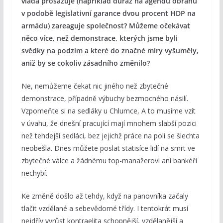
vláda prosazuje (například důraz na agendu obranu
v podobě legislativní garance dvou procent HDP na
armádu) zareaguje společnost? Můžeme očekávat
něco více, než demonstrace, kterých jsme byli
svědky na podzim a které do značné míry vyšuměly,
aniž by se cokoliv zásadního změnilo?
Ne, nemůžeme čekat nic jiného než zbytečné
demonstrace, případně výbuchy bezmocného násilí.
Vzpomeňte si na sedláky u Chlumce, A to musíme vzít
v úvahu, že dnešní pracující mají mnohem slabší pozici
než tehdejší sedláci, bez jejichž práce na poli se šlechta
neobešla. Dnes můžete poslat statisíce lidí na smrt ve
zbytečné válce a žádnému top-manažerovi ani bankéři
nechybí.
Ke změně došlo až tehdy, když na panovníka začaly
tlačit vzdělané a sebevědomé třídy. I tentokrát musí
nejdřív vyrůst kontraelita schopnější, vzdělanější a