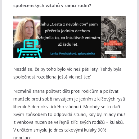
společenských vztahů v rámci rodin?
Nezdá se, že by toho bylo víc než pěti lety. Tehdy byla
společnost rozdělena ještě víc než teď.
Nicméně snaha poštvat děti proti rodičům a poštvat
manžele proti sobě navzájem je jedním z klíčových rysů
liberálně-demokratického vládnutí. Mnohdy se to daří.
Svým způsobem to odpovídá situaci, kdy byl mladý muž
z venkova nucen se veřejně zříci svých rodičů – kulaků.
V určitém smyslu je dnes takovými kulaky 90%
populace.