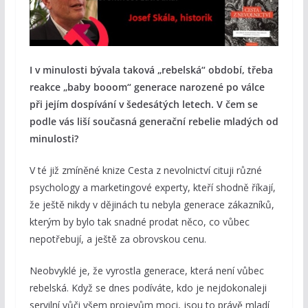
I v minulosti bývala taková „rebelská“ období, třeba
reakce „baby booom“ generace narozené po válce
při jejím dospívání v šedesátých letech. V čem se
podle vás liší současná generační rebelie mladých od
minulosti?
V té již zmíněné knize Cesta z nevolnictví cituji různé
psychology a marketingové experty, kteří shodně říkají,
že ještě nikdy v dějinách tu nebyla generace zákazníků,
kterým by bylo tak snadné prodat něco, co vůbec
nepotřebují, a ještě za obrovskou cenu.
Neobvyklé je, že vyrostla generace, která není vůbec
rebelská. Když se dnes podíváte, kdo je nejdokonaleji
servilní vůči všem projevům moci, jsou to právě mladí