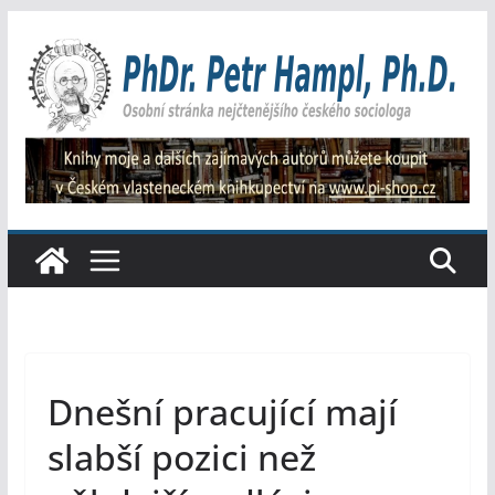
Přeskočit
na
obsah
Dnešní pracující mají
slabší pozici než