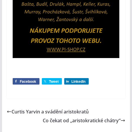
Facebook
Tweet
LinkedIn
Curtis Yarvin a svádění aristokratů
Co čekat od „aristokratické chátry“