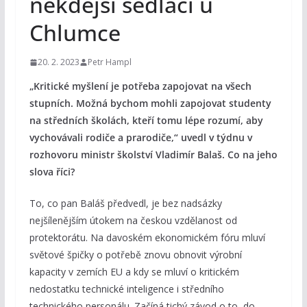
někdejší sedláci u
Chlumce
20. 2. 2023
Petr Hampl
„Kritické myšlení je potřeba zapojovat na všech
stupních. Možná bychom mohli zapojovat studenty
na středních školách, kteří tomu lépe rozumí, aby
vychovávali rodiče a prarodiče,“ uvedl v týdnu v
rozhovoru ministr školství Vladimír Balaš. Co na jeho
slova říci?
To, co pan Baláš předvedl, je bez nadsázky
nejšílenějším útokem na českou vzdělanost od
protektorátu. Na davoském ekonomickém fóru mluví
světové špičky o potřebě znovu obnovit výrobní
kapacity v zemích EU a kdy se mluví o kritickém
nedostatku technické inteligence i středního
technického personálu. Začíná tichý závod o to, do