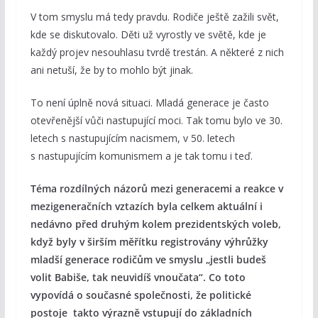
V tom smyslu má tedy pravdu. Rodiče ještě zažili svět,
kde se diskutovalo. Děti už vyrostly ve světě, kde je
každý projev nesouhlasu tvrdě trestán. A některé z nich
ani netuší, že by to mohlo být jinak.
To není úplně nová situaci. Mladá generace je často
otevřenější vůči nastupující moci. Tak tomu bylo ve 30.
letech s nastupujícím nacismem, v 50. letech
s nastupujícím komunismem a je tak tomu i teď.
Téma rozdílných názorů mezi generacemi a reakce v
mezigeneračních vztazích byla celkem aktuální i
nedávno před druhým kolem prezidentských voleb,
když byly v širším měřítku registrovány výhrůžky
mladší generace rodičům ve smyslu „jestli budeš
volit Babiše, tak neuvidíš vnoučata“. Co toto
vypovídá o současné společnosti, že politické
postoje takto výrazně vstupují do základních