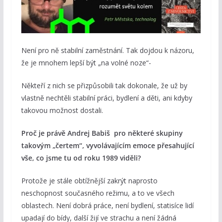
Není pro ně stabilní zaměstnání. Tak dojdou k názoru,
že je mnohem lepší být „na volné noze“-
Někteří z nich se přizpůsobili tak dokonale, že už by
vlastně nechtěli stabilní práci, bydlení a děti, ani kdyby
takovou možnost dostali.
Proč je právě Andrej Babiš pro některé skupiny
takovým „čertem“, vyvolávajícím emoce přesahující
vše, co jsme tu od roku 1989 viděli?
Protože je stále obtížnější zakrýt naprosto
neschopnost současného režimu, a to ve všech
oblastech. Není dobrá práce, není bydlení, statisíce lidí
upadají do bídy, další žijí ve strachu a není žádná