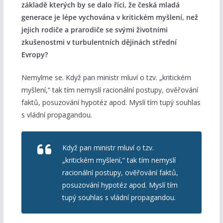
základě kterých by se dalo říci, že česká mladá
generace je lépe vychována v kritickém myšlení, než
jejich rodiče a prarodiče se svými životními
zkušenostmi v turbulentních dějinách střední
Evropy?
Nemylme se. Když pan ministr mluví o tzv. „kritickém
myšlení,“ tak tím nemyslí racionální postupy, ověřování
faktů, posuzování hypotéz apod. Myslí tím tupý souhlas
s vládní propagandou.
Když pan ministr mluví o tzv.
„kritickém myšlení,“ tak tím nemyslí
racionální postupy, ověřování faktů,
posuzování hypotéz apod. Myslí tím
tupý souhlas s vládní propagandou.