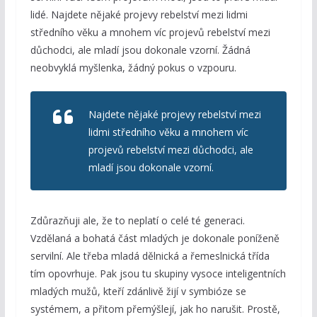
lidé. Najdete nějaké projevy rebelství mezi lidmi
středního věku a mnohem víc projevů rebelství mezi
důchodci, ale mladí jsou dokonale vzorní. Žádná
neobvyklá myšlenka, žádný pokus o vzpouru.
Najdete nějaké projevy rebelství mezi
lidmi středního věku a mnohem víc
projevů rebelství mezi důchodci, ale
mladí jsou dokonale vzorní.
Zdůrazňuji ale, že to neplatí o celé té generaci.
Vzdělaná a bohatá část mladých je dokonale poníženě
servilní. Ale třeba mladá dělnická a řemeslnická třída
tím opovrhuje. Pak jsou tu skupiny vysoce inteligentních
mladých mužů, kteří zdánlivě žijí v symbióze se
systémem, a přitom přemýšlejí, jak ho narušit. Prostě,