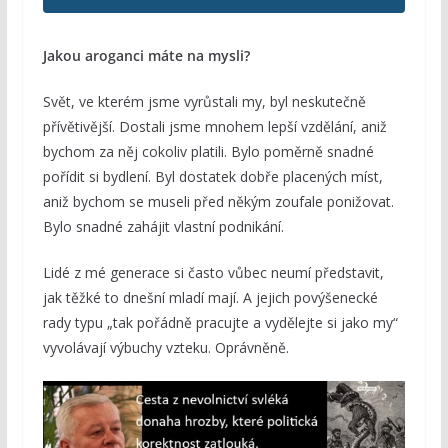
Jakou aroganci máte na mysli?
Svět, ve kterém jsme vyrůstali my, byl neskutečně
přívětivější. Dostali jsme mnohem lepší vzdělání, aniž
bychom za něj cokoliv platili. Bylo poměrně snadné
pořídit si bydlení. Byl dostatek dobře placených míst,
aniž bychom se museli před někým zoufale ponižovat.
Bylo snadné zahájit vlastní podnikání.
Lidé z mé generace si často vůbec neumí představit,
jak těžké to dnešní mladí mají. A jejich povýšenecké
rady typu „tak pořádně pracujte a vydělejte si jako my“
vyvolávají výbuchy vzteku. Oprávněně.