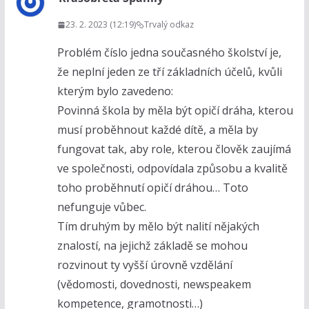
23. 2. 2023 (12:19)
Trvalý odkaz
Problém číslo jedna současného školství je,
že neplní jeden ze tří základních účelů, kvůli
kterým bylo zavedeno:
Povinná škola by měla být opičí dráha, kterou
musí proběhnout každé dítě, a měla by
fungovat tak, aby role, kterou člověk zaujímá
ve společnosti, odpovídala způsobu a kvalitě
toho proběhnutí opičí dráhou… Toto
nefunguje vůbec.
Tím druhým by mělo být nalití nějakých
znalostí, na jejichž základě se mohou
rozvinout ty vyšší úrovně vzdělání
(vědomosti, dovednosti, newspeakem
kompetence, gramotnosti…)