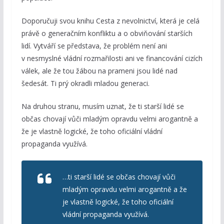
Doporučuji svou knihu Cesta z nevolnictví, která je celá
právě o generačním konfliktu a o obviňování starších
lidí. Vytváří se představa, že problém není ani
v nesmyslné vládní rozmařilosti ani ve financování cizích
válek, ale že tou žábou na prameni jsou lidé nad
šedesát. Ti prý okradli mladou generaci.
Na druhou stranu, musím uznat, že ti starší lidé se
občas chovají vůči mladým opravdu velmi arogantně a
že je vlastně logické, že toho oficiální vládní
propaganda využívá.
…ti starší lidé se občas chovají vůči
mladým opravdu velmi arogantně a že
je vlastně logické, že toho oficiální
vládní propaganda využívá.