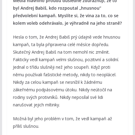
Média hlavního proudu důsledně zdůrazňují, že to
byl Andrej Babiš, kdo rozpoutal „hnusnou“
předvolební kampaň. Myslíte si, že vina za to, co se
kolem voleb odehrávalo, je výhradně na jeho straně?
Hesla o tom, že Andrej Babiš prý údajně vede hnusnou
kampaň, ta byla připravena celé měsíce dopředu.
Skutečný Andrej Babiš na tom nemohl nic změnit.
Fakticky vedl kampaň velmi slušnou, pozitivní a solidní.
Jednal o třídu slušněji než jeho soupeři. Když proti
němu používali fašistické metody, nikdy to neoplácel.
Nikdy za celou kampaň se nesnížil k žádnému
zákeřnému podpásovému útoku. Nikdy neútočil na
rodiny svých protivníků. Nikdy neposílal své lidi
narušovat jejich mítinky.
Možná byl jeho problém v tom, že vedl kampaň až
příliš slušnou.