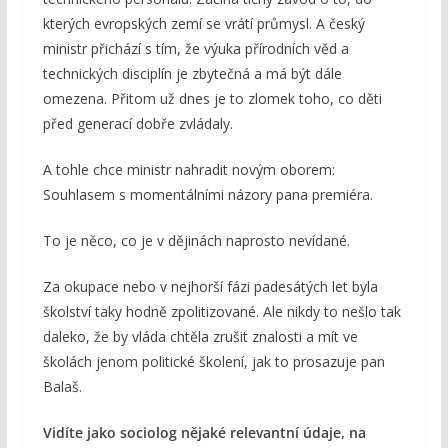
kterých evropských zemí se vrátí průmysl. A český
ministr přichází s tím, že výuka přírodních věd a
technických disciplín je zbytečná a má být dále
omezena. Přitom už dnes je to zlomek toho, co děti
před generací dobře zvládaly.
A tohle chce ministr nahradit novým oborem:
Souhlasem s momentálními názory pana premiéra.
To je něco, co je v dějinách naprosto nevídané.
Za okupace nebo v nejhorší fázi padesátých let byla
školství taky hodně zpolitizované. Ale nikdy to nešlo tak
daleko, že by vláda chtěla zrušit znalosti a mít ve
školách jenom politické školení, jak to prosazuje pan
Balaš.
Vidíte jako sociolog nějaké relevantní údaje, na