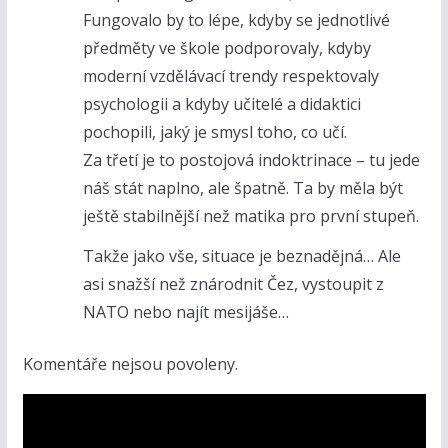
Fungovalo by to lépe, kdyby se jednotlivé
předměty ve škole podporovaly, kdyby
moderní vzdělávací trendy respektovaly
psychologii a kdyby učitelé a didaktici
pochopili, jaký je smysl toho, co učí.
Za třetí je to postojová indoktrinace – tu jede
náš stát naplno, ale špatně. Ta by měla být
ještě stabilnější než matika pro první stupeň.
Takže jako vše, situace je beznadějná… Ale
asi snažší než znárodnit Čez, vystoupit z
NATO nebo najít mesijáše…
Komentáře nejsou povoleny.
V
i