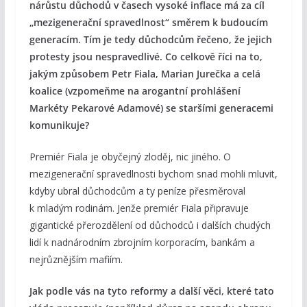
nárůstu důchodů v časech vysoké inflace má za cíl
„mezigenerační spravedlnost“ směrem k budoucím
generacím. Tím je tedy důchodcům řečeno, že jejich
protesty jsou nespravedlivé. Co celkově říci na to,
jakým způsobem Petr Fiala, Marian Jurečka a celá
koalice (vzpomeňme na arogantní prohlášení
Markéty Pekarové Adamové) se staršími generacemi
komunikuje?
Premiér Fiala je obyčejný zloděj, nic jiného. O
mezigenerační spravedlnosti bychom snad mohli mluvit,
kdyby ubral důchodcům a ty peníze přesměroval
k mladým rodinám. Jenže premiér Fiala připravuje
gigantické přerozdělení od důchodců i dalších chudých
lidí k nadnárodním zbrojním korporacím, bankám a
nejrůznějším mafiím.
Jak podle vás na tyto reformy a další věci, které tato