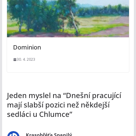
Dominion
30. 4. 2023
Jeden myslel na “
Dnešní pracující
mají slabší pozici než někdejší
sedláci u Chlumce
”
Krasobřéťa Spanilý