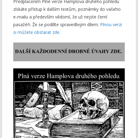
Předplacením Plné verze Hamplova druhého pohledu
získáte přístup k dalším textům, poznámky do vašeho
e-mailu a především vědomí, že už nejste černí
pasažéři. Že se podílíte spravedlivým dílem.
Plnou verzi
si můžete obstarat zde.