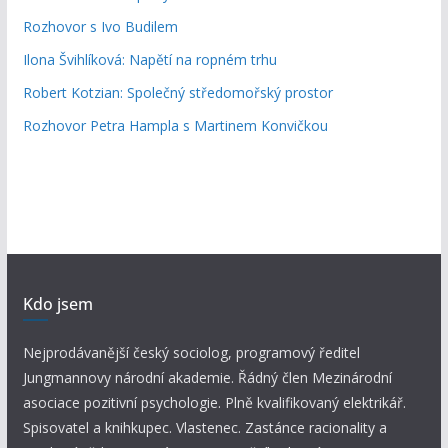
Rozhovor s Ivo Budilem
Ilona Švihlíková: Napětí na ropném trhu
Robert Kotzian: Společný středomořský prostor
Rozhovor Petra Hampla s Martinem Konvičkou
Kdo jsem
Nejprodávanější český sociolog, programový ředitel
Jungmannovy národní akademie. Řádný člen Mezinárodní
asociace pozitivní psychologie. Plně kvalifikovaný elektrikář.
Spisovatel a knihkupec. Vlastenec. Zastánce racionality a