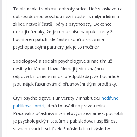
To ale neplatí v oblasti dobroty srdce. Lidé s laskavou a
dobrosrdečnou povahou nežijí častěji s milými lidmi a
zlí lidé netvoří častěji páry s psychopaty. Dokonce
existují náznaky, že je tomu spíše naopak – tedy že
hodní a empatičtí lidé častěji končí s krutými a
psychopatickými partnery. Jak je to možné?
Sociologové a sociální psychologové si nad tím už
desítky let lámou hlavu. Nemají jednoznačnou
odpověď, nicméně mnozí předpokládají, že hodní lidé
jsou nějak fascinováni či přitahováni zlými protějšky.
Čtyři psychologové z univerzity v Innsbrucku
nedávno
publikovali práci,
která to uvádí na pravou míru.
Pracovali s účastníky internetových seznamek, podrobili
je psychologickým testům a pak sledovali úspěšnost
seznamovacích schůzek. S následujícími výsledky: