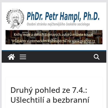
Přeskočit
na
obsah
Druhý pohled ze 7.4.:
Ušlechtilí a bezbranní