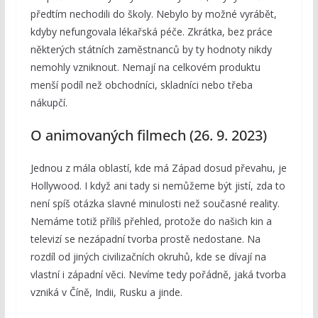
předtím nechodili do školy. Nebylo by možné vyrábět,
kdyby nefungovala lékařská péče. Zkrátka, bez práce
některých státních zaměstnanců by ty hodnoty nikdy
nemohly vzniknout. Nemají na celkovém produktu
menší podíl než obchodníci, skladníci nebo třeba
nákupčí.
O animovaných filmech (26. 9. 2023)
Jednou z mála oblastí, kde má Západ dosud převahu, je
Hollywood. I když ani tady si nemůžeme být jistí, zda to
není spíš otázka slavné minulosti než současné reality.
Nemáme totiž příliš přehled, protože do našich kin a
televizí se nezápadní tvorba prostě nedostane. Na
rozdíl od jiných civilizačních okruhů, kde se dívají na
vlastní i západní věci. Nevíme tedy pořádně, jaká tvorba
vzniká v Číně, Indii, Rusku a jinde.