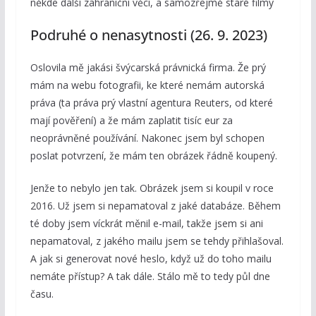
někde další zahraniční věci, a samozřejmě staré filmy
Podruhé o nenasytnosti (26. 9. 2023)
Oslovila mě jakási švýcarská právnická firma. Že prý
mám na webu fotografii, ke které nemám autorská
práva (ta práva prý vlastní agentura Reuters, od které
mají pověření) a že mám zaplatit tisíc eur za
neoprávněné používání. Nakonec jsem byl schopen
poslat potvrzení, že mám ten obrázek řádně koupený.
Jenže to nebylo jen tak. Obrázek jsem si koupil v roce
2016. Už jsem si nepamatoval z jaké databáze. Během
té doby jsem víckrát měnil e-mail, takže jsem si ani
nepamatoval, z jakého mailu jsem se tehdy přihlašoval.
A jak si generovat nové heslo, když už do toho mailu
nemáte přístup? A tak dále. Stálo mě to tedy půl dne
času.