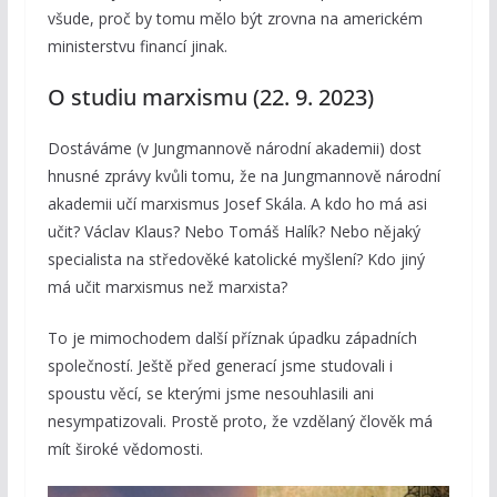
všude, proč by tomu mělo být zrovna na americkém
ministerstvu financí jinak.
O studiu marxismu (22. 9. 2023)
Dostáváme (v Jungmannově národní akademii) dost
hnusné zprávy kvůli tomu, že na Jungmannově národní
akademii učí marxismus Josef Skála. A kdo ho má asi
učit? Václav Klaus? Nebo Tomáš Halík? Nebo nějaký
specialista na středověké katolické myšlení? Kdo jiný
má učit marxismus než marxista?
To je mimochodem další příznak úpadku západních
společností. Ještě před generací jsme studovali i
spoustu věcí, se kterými jsme nesouhlasili ani
nesympatizovali. Prostě proto, že vzdělaný člověk má
mít široké vědomosti.