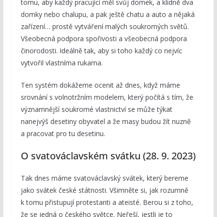
tomu, aby každý pracující měl svůj domek, a klidně dva
domky nebo chalupu, a pak ještě chatu a auto a nějaká
zařízení… prostě vytváření malých soukromých světů.
Všeobecná podpora spořivosti a všeobecná podpora
činorodosti. Ideálně tak, aby si toho každý co nejvíc
vytvořil vlastníma rukama.
Ten systém dokážeme ocenit až dnes, když máme
srovnání s volnotržním modelem, který počítá s tím, že
významnější soukromé vlastnictví se může týkat
nanejvýš desetiny obyvatel a že masy budou žít nuzně
a pracovat pro tu desetinu.
O svatováclavském svátku (28. 9. 2023)
Tak dnes máme svatováclavský svátek, který bereme
jako svátek české státnosti. Všimněte si, jak rozumně
k tomu přistupují protestanti a ateisté. Berou si z toho,
že se jedná o českého světce. Neřeší, jestli je to