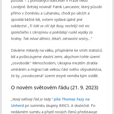
působit – z pohodlných kanceláří v Praze nebo
Londýně. Britský novinář Patrik Lancaster, který působí
přímo v Doněcku a Luhansku, chodí po ulicích a
zpovídá běžné lidi, ovšem vydává úplně jiné
svědectví:
„Ti lidé se cítí být Rusy, nechtějí mít nic
společného s Ukrajinou a pokládají ruské vojáky za
hrdiny. Tak mluví dělníci, lékaři, zdravotní sestry…“
Dáváme miliardy na válku, přispíváme ke smrti statisíců
lidí a poškozujeme vlastní zemi, abychom tohle území
„osvobodili.“ Mimochodem, Ukrajina mezitím ztratila
umíráním a migrací tak velkou část svého obyvatelstva,
že by „osvobozená“ území stejně neměla kým osídlit.
O novém světovém řádu (21. 9. 2023)
„Nový světový řád je tady,“
píše Thomaz Fazy na
Unherd
po summitu skupiny BRICS. A skutečně. Po
nedávném sumitu a přijetí nových členů představuje