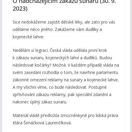
O nadcházejícím zákazu sunaru (30. 9.
2023)
Sice nedokážeme zajistit dětské léky, ale zato pro vás
uděláme něco jiného. Zakážeme vám dudlíky a
kojenecké lahve.
Nedělám si legraci. Česká vláda udělala první krok
k zákazu sunaru, kojeneckých lahví a dudlíků. Budou
následovat kočárky? Možná. V každém případě vláda na
svém zasedání rozhodla o tom, že navrhne parlamentu
zákonné omezení reklamy na sunary a kojenecké lahve.
A my všichni víme, co bude následovat. Postupné
zpřísňování zákazu reklamy, pak speciální zdanění a
nakonec úplný zákaz sunaru.
Materiál vládě předložila zmocněnkyně pro lidská práva
Klára Šimáčková Laurenčíková.