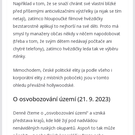
Například v tom, že se snaží chránit své vlastní blízké
před příšernými anticivilizačními výstřelky (a nijak se tím
netají), zatímco hloupoučké filmové hvězdičky
bezstarostně aplikují to nejhorší na své děti. Proto má
smysl ty manažery občas někdy v něčem napodobovat
(třeba v tom, že svým dětem nedávají počítače ani
chytré telefony), zatímco hvězdičky leda tak ve výběru
rtěnky.
Mimochodem, české politické elity (a podle všeho i
korporátní elity z místních poboček) jsou v tomto
ohledu převážně hollywoodské.
O osvobozování území (21. 9. 2023)
Denně čteme o „osvobozování území“ a vzniká
představa krajů, kde lidé žijí pod nadvládou
nenáviděných ruských okupantů. Aspoň to tak může