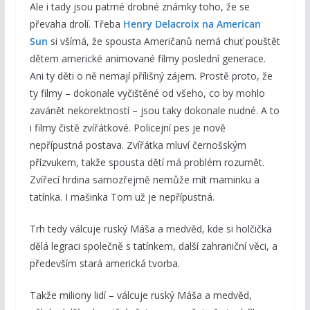
Ale i tady jsou patrné drobné známky toho, že se
převaha drolí. Třeba
Henry Delacroix na American
Sun
si všímá, že spousta Američanů nemá chuť pouštět
dětem americké animované filmy poslední generace.
Ani ty děti o ně nemají přílišný zájem. Prostě proto, že
ty filmy – dokonale vyčištěné od všeho, co by mohlo
zavánět nekorektností – jsou taky dokonale nudné. A to
i filmy čistě zvířátkové. Policejní pes je nově
nepřípustná postava. Zvířátka mluví černošským
přízvukem, takže spousta dětí má problém rozumět.
Zvířecí hrdina samozřejmě nemůže mít maminku a
tatínka. I mašinka Tom už je nepřípustná.
Trh tedy válcuje ruský Máša a medvěd, kde si holčička
dělá legraci společně s tatínkem, další zahraniční věci, a
především stará americká tvorba.
Takže miliony lidí – válcuje ruský Máša a medvěd,