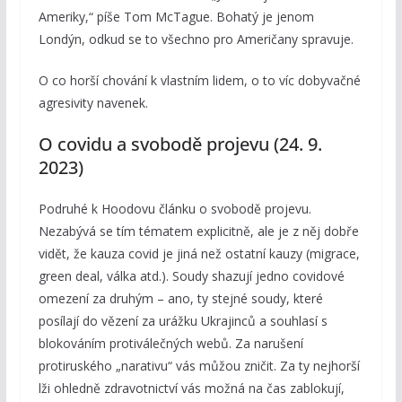
Ameriky,“ píše Tom McTague. Bohatý je jenom
Londýn, odkud se to všechno pro Američany spravuje.
O co horší chování k vlastním lidem, o to víc dobyvačné
agresivity navenek.
O covidu a svobodě projevu (24. 9.
2023)
Podruhé k Hoodovu článku o svobodě projevu.
Nezabývá se tím tématem explicitně, ale je z něj dobře
vidět, že kauza covid je jiná než ostatní kauzy (migrace,
green deal, válka atd.). Soudy shazují jedno covidové
omezení za druhým – ano, ty stejné soudy, které
posílají do vězení za urážku Ukrajinců a souhlasí s
blokováním protiválečných webů. Za narušení
protiruského „narativu“ vás můžou zničit. Za ty nejhorší
lži ohledně zdravotnictví vás možná na čas zablokují,