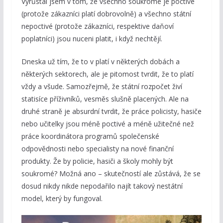
Vyrůstal jsem v tom, že všechno soukromé je poctivé
(protože zákazníci platí dobrovolně) a všechno státní
nepoctivé (protože zákazníci, respektive daňoví
poplatníci) jsou nuceni platit, i když nechtějí.
Dneska už tím, že to v platí v některých dobách a
některých sektorech, ale je pitomost tvrdit, že to platí
vždy a všude. Samozřejmě, že státní rozpočet živí
statisíce příživníků, vesměs slušně placených. Ale na
druhé straně je absurdní tvrdit, že práce policisty, hasiče
nebo učitelky jsou méně poctivé a méně užitečné než
práce koordinátora programů společenské
odpovědnosti nebo specialisty na nové finanční
produkty. Že by policie, hasiči a školy mohly být
soukromé? Možná ano – skutečností ale zůstává, že se
dosud nikdy nikde nepodařilo najít takový nestátní
model, který by fungoval.