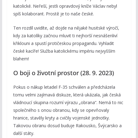
katolické. Neřeší, jestli opravdový kníže Václav nebyl
spíš kolaborant. Prostě je to naše české.
Ten rozdíl uvidíte, až dojde na nějaké husitské výročí,
kdy za katolíky začnou mluvit ti nejhorší nesnášenliví
křiklouni a spustí protičeskou propagandu. Vyhladit
české kacíře! Služba katolickému impériu nejvyšším
blahem!
O boji o životní prostor (28. 9. 2023)
Pokus o nákup letadel F-35 schválen a předcházela
tomu velmi zajímavá diskuze, která ukázala, jak česká
vládnoucí skupina rozumí výrazu „obrana“. Nemá to nic
společného s onou obranou, kdy se opevňovaly
hranice, stavěly kryty a cvičily vojenské jednotky.
Takovou obranu dosud buduje Rakousko, Švýcarsko a
další státy.