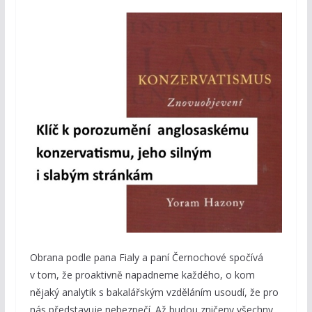
Obrana podle pana Fialy a paní Černochové spočívá
v tom, že proaktivně napadneme každého, o kom
nějaký analytik s bakalářským vzděláním usoudí, že pro
nás představuje nebezpečí. Až budou zničeny všechny