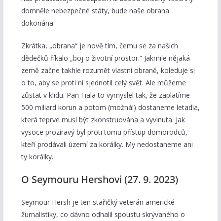
domněle nebezpečné státy, bude naše obrana
dokonána.
Zkrátka, „obrana“ je nově tím, čemu se za našich
dědečků říkalo „boj o životní prostor.“ Jakmile nějaká
země začne takhle rozumět vlastní obraně, koleduje si
o to, aby se proti ní sjednotil celý svět. Ale můžeme
zůstat v klidu. Pan Fiala to vymyslel tak, že zaplatíme
500 miliard korun a potom (možná!) dostaneme letadla,
která teprve musí být zkonstruována a vyvinuta. Jak
vysoce prozíravý byl proti tomu přístup domorodců,
kteří prodávali území za korálky. My nedostaneme ani
ty korálky.
O Seymouru Hershovi (27. 9. 2023)
Seymour Hersh je ten stařičký veterán americké
žurnalistiky, co dávno odhalil spoustu skrývaného o