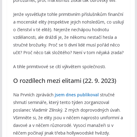
porozumět, proč marxismus získal tak obrovský vliv.
Jenže vysvětlujte tohle primitivním příslušníkům finanční
a mocenské elity (respektive jejich nohsledům, co usilují
o členství v té elitě). Nejenže nechápou hodnotu
vzdělanosti, ale dráždí je, že někomu nestačí hesla a
stručné brožurky. Proč se ti divní lidé musí pořád něco
učit? Proč něco tak složitého? Není v tom nějaká zrada?
A tihle primitivové se cítí výkvětem společnosti.
O rozdílech mezi elitami (22. 9. 2023)
Na Prvních zprávách
jsem dnes publikoval
stručné
shrnutí semináře, který tento týden zorganizoval
poslanec Vladimír Zlínský. Z mých doprovodných úvah.
Všimněte si, že elity jsou v něčem naprosto uniformní a
davové a v něčem různorodé. Vysocí manažeři si v
něčem počínají jinak třeba hollywoodské hvězdy.