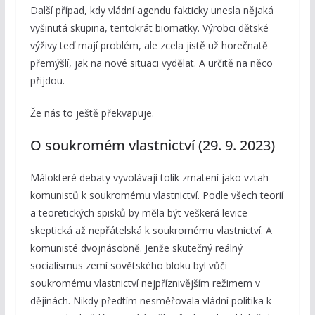
Další případ, kdy vládní agendu fakticky unesla nějaká
vyšinutá skupina, tentokrát biomatky. Výrobci dětské
výživy teď mají problém, ale zcela jistě už horečnatě
přemýšlí, jak na nové situaci vydělat. A určitě na něco
přijdou.
Že nás to ještě překvapuje.
O soukromém vlastnictví (29. 9. 2023)
Málokteré debaty vyvolávají tolik zmatení jako vztah
komunistů k soukromému vlastnictví. Podle všech teorií
a teoretických spisků by měla být veškerá levice
skeptická až nepřátelská k soukromému vlastnictví. A
komunisté dvojnásobně. Jenže skutečný reálný
socialismus zemí sovětského bloku byl vůči
soukromému vlastnictví nejpříznivějším režimem v
dějinách. Nikdy předtím nesměřovala vládní politika k