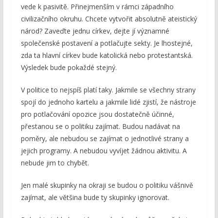
vede k pasivitě. Přinejmenším v rámci západního
civilizačního okruhu. Chcete vytvořit absolutně ateistický
národ? Zaveďte jednu církev, dejte jí významné
společenské postavení a potlačujte sekty. Je lhostejné,
zda ta hlavní církev bude katolická nebo protestantská.
Výsledek bude pokaždé stejný.
V politice to nejspíš platí taky. Jakmile se všechny strany
spojí do jednoho kartelu a jakmile lidé zjistí, že nástroje
pro potlačování opozice jsou dostatečně účinné,
přestanou se o politiku zajímat. Budou nadávat na
poměry, ale nebudou se zajímat o jednotlivé strany a
jejich programy. A nebudou vyvíjet žádnou aktivitu. A
nebude jim to chybět.
Jen malé skupinky na okraji se budou o politiku vášnivě
zajímat, ale většina bude ty skupinky ignorovat.