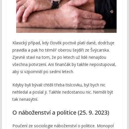
Klasický případ, kdy člověk poctivě platí daně, dodržuje
pravidla a pak ho téměř oberou šejdíři ze Švýcarska.
Zjevně staví na tom, že po letech už lidé nenajdou
všechna potvrzení. Ani finančák by takhle nepostupoval,
aby si vzpomněl po sedmi letech.
Kdyby byli bývali chtěli třeba tisícovku, byl bych nic
nehledal a poslal ji. Takhle nedostanou nic. Neměli být
tak nenasytní.
O náboženství a politice (25. 9. 2023)
Poučení ze sociologie náboženství o politice. Monopol