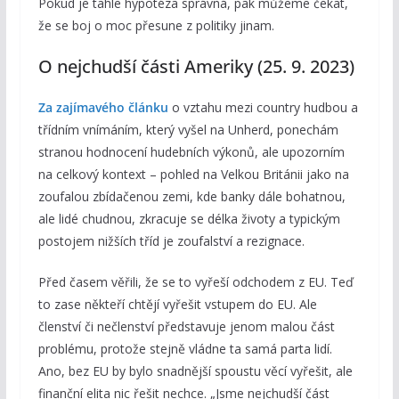
Pokud je tahle hypotéza správná, pak můžeme čekat,
že se boj o moc přesune z politiky jinam.
O nejchudší části Ameriky (25. 9. 2023)
Za zajímavého článku
o vztahu mezi country hudbou a
třídním vnímáním, který vyšel na Unherd, ponechám
stranou hodnocení hudebních výkonů, ale upozorním
na celkový kontext – pohled na Velkou Británii jako na
zoufalou zbídačenou zemi, kde banky dále bohatnou,
ale lidé chudnou, zkracuje se délka životy a typickým
postojem nižších tříd je zoufalství a rezignace.
Před časem věřili, že se to vyřeší odchodem z EU. Teď
to zase někteří chtějí vyřešit vstupem do EU. Ale
členství či nečlenství představuje jenom malou část
problému, protože stejně vládne ta samá parta lidí.
Ano, bez EU by bylo snadnější spoustu věcí vyřešit, ale
finanční elita nic řešit nechce. „Jsme nejchudší část