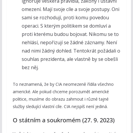
ignoruje veškerá pravidla, zákony i ústavní
omezení. Mají svoje cíle a svoje postupy. Oni
sami se rozhodují, proti komu povedou
operaci. S kterým politikem se domluví a
proti kterému budou bojovat. Nikomu se to
nehlásí, nepořizují se žádné záznamy. Není
nad nimi žádný dohled. Tentokrát požádali o
souhlas prezidenta, ale vlastně by se obešli
bez něj.
To neznamená, že by CIA neomezeně řídila všechno
americké. Ale pokud chceme porozumět americké
politice, musíme do obrazu zahrnout i různé tajné
služby sledující vlastní cíle. CIA nejspíš není jediná.
O státním a soukromém (27. 9. 2023)