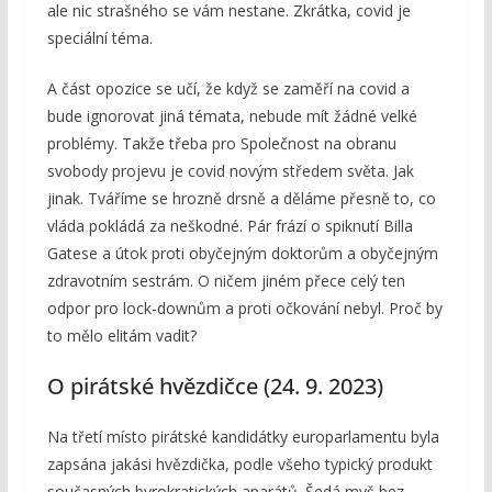
ale nic strašného se vám nestane. Zkrátka, covid je
speciální téma.
A část opozice se učí, že když se zaměří na covid a
bude ignorovat jiná témata, nebude mít žádné velké
problémy. Takže třeba pro Společnost na obranu
svobody projevu je covid novým středem světa. Jak
jinak. Tváříme se hrozně drsně a děláme přesně to, co
vláda pokládá za neškodné. Pár frází o spiknutí Billa
Gatese a útok proti obyčejným doktorům a obyčejným
zdravotním sestrám. O ničem jiném přece celý ten
odpor pro lock-downům a proti očkování nebyl. Proč by
to mělo elitám vadit?
O pirátské hvězdičce (24. 9. 2023)
Na třetí místo pirátské kandidátky europarlamentu byla
zapsána jakási hvězdička, podle všeho typický produkt
současných byrokratických aparátů. Šedá myš bez