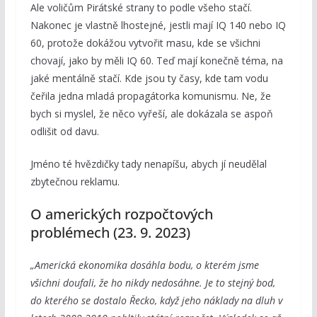
Ale voličům Pirátské strany to podle všeho stačí.
Nakonec je vlastně lhostejné, jestli mají IQ 140 nebo IQ
60, protože dokážou vytvořit masu, kde se všichni
chovají, jako by měli IQ 60. Teď mají konečně téma, na
jaké mentálně stačí. Kde jsou ty časy, kde tam vodu
čeřila jedna mladá propagátorka komunismu. Ne, že
bych si myslel, že něco vyřeší, ale dokázala se aspoň
odlišit od davu.
Jméno té hvězdičky tady nenapíšu, abych jí neudělal
zbytečnou reklamu.
O amerických rozpočtových
problémech (23. 9. 2023)
„Americká ekonomika
dosáhla bodu, o kterém jsme
všichni doufali, že ho
nikdy
nedosáhne. Je to stejný bod,
do kterého se dostalo Řecko, když jeho náklady na dluh v