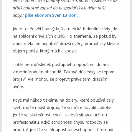
letech 2009-2010 pohltily státní rozpočet. Výsledek se až
příliš bolestně zapsal do hospodářských dějin naší
doby,“
píše ekonom Sven Larson.
Jde o to, že většina výdajů americké federální vlády jde
na splácení dřívějších dluhů. To znamená, že pokud by
vláda měla jen nepatrně dražší úvěry, dramaticky klesne
objem peněz, který má k dispozici.
Tohle není důsledek postupného opouštění dolaru
v mezinárodním obchodě. Takové důsledky se teprve
projeví. Ale mohou se projevit právě těmi dražšími
úvěry.
Když má někdo tiskárnu na dolary, které používá celý
svět, může nabýt dojmu, že si může dovolit cokoliv.
Jenže ve skutečnosti chce i taková situace určitou
profesionalitu. Když schopnosti chybí, rozpočty se
hroutí. A jestliže se hloupost a neschopnost hromadí