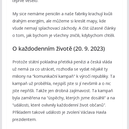
teprve veselo.
My sice nemáme penicilin a naše fabriky krachují kvůli
drahým energiím, ale můžeme si kreslit mapy, kde
všude nemají splachovací záchody. A číst úžasné články
o tom, jak bychom je všechny zničili, kdybychom chtěli.
O každodenním životě (20. 9. 2023)
Protože státní pokladna přetéká penězi a česká vláda
už nemá za co utrácet, rozhodla se vydat nějaké ty
miliony na “komunikační kampaň” k výročí republiky. Ta
kampaň už proběhla, nejspíš jste si jí nevšimli a o nic
jste nepřišli. Takže jen drobná zajímavost. Ta kampaň
byla zaměřena na “úspěchy, kterých jsme dosáhli” a na
“události, které ovlivnily každodenní život občanů”.
Příkladem takové události je zvolení Václava Havla
prezidentem.