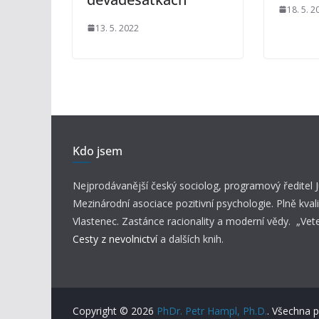
18. 5. 2
13. 5. 2022
Kdo jsem
Nejprodávanější český sociolog, programový ředitel
Mezinárodní asociace pozitivní psychologie. Plně kvali
Vlastenec. Zastánce racionality a moderní vědy. „Vet
Cesty z nevolnictví
a dalších knih.
Copyright © 2026
PhDr. Petr Hampl, Ph.D.
. Všechna 