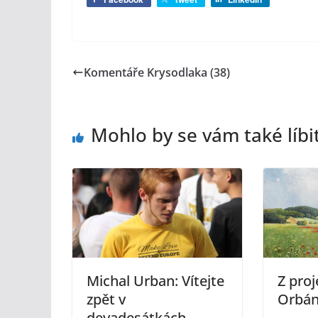
Komentáře Krysodlaka (38)
Mohlo by se vám také líbi
Michal Urban: Vítejte
Z proj
zpět v
Orbá
devadesátkách