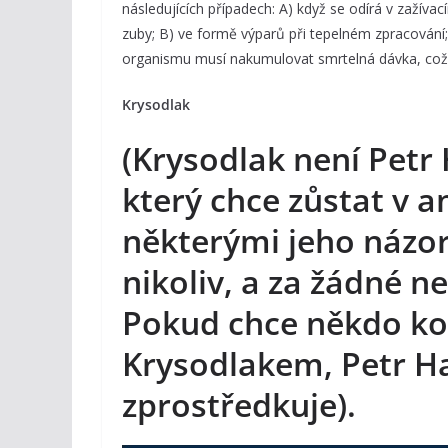
následujících případech: A) když se odírá v zažíva
zuby; B) ve formě výparů při tepelném zpracování;
organismu musí nakumulovat smrtelná dávka, což j
Krysodlak
(Krysodlak není Petr 
který chce zůstat v 
některými jeho názory
nikoliv, a za žádné 
Pokud chce někdo k
Krysodlakem, Petr H
zprostředkuje).