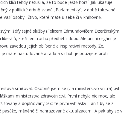
ch klíči tehdy netušila, že to bude ještě horší. Jak ukazuje
něný v politické drbně zvané „Parlamentky“, v době takzvané
e Vaší osoby i čtivo, které máte u sebe či v knihovně.
se svými šéfy tajné služby (Felixem Edmundovičem Dzeržinským,
iberálů, kteří jen trochu předběhli dobu. Ale unijní orgáni je
novu zavedou jejich oblíbené a inspirativní metody. Že,
je máte nastudované a ráda a s chutí je použijete proti
řestává smiřovat. Osobně jsem se (via ministerstvo vnitra) byl
škami ministerstva zdravotnictví. První nebyla nic moc, ale
zšiřovaný a doplňovaný text té první vyhlášky – aniž by se z
é pasáže, měněné či nahrazované aktualizacemi. A pak aby se v