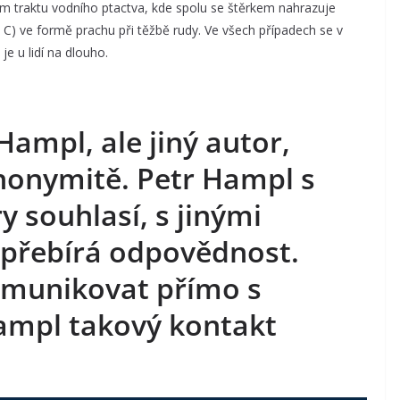
cím traktu vodního ptactva, kde spolu se štěrkem nahrazuje
 C) ve formě prachu při těžbě rudy. Ve všech případech se v
e u lidí na dlouho.
Hampl, ale jiný autor,
anonymitě. Petr Hampl s
 souhlasí, s jinými
nepřebírá odpovědnost.
omunikovat přímo s
ampl takový kontakt