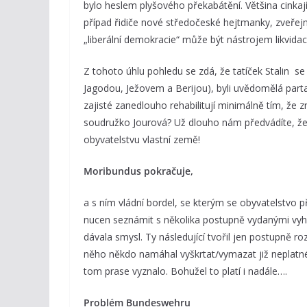
bylo heslem plyšového překabátění. Většina cinkající
případ řidiče nové středočeské hejtmanky, zveřej
„liberální demokracie“ může být nástrojem likvidac
Z tohoto úhlu pohledu se zdá, že tatíček Stalin 
Jagodou, Ježovem a Berijou), byli uvědomělá parta l
zajisté zanedlouho rehabilitují minimálně tím, že z
soudružko Jourová? Už dlouho nám předvádíte, že 
obyvatelstvu vlastní země!
Moribundus pokračuje,
a s ním vládní bordel, se kterým se obyvatelstvo p
nucen seznámit s několika postupně vydanými vyhlá
dávala smysl. Ty následující tvořil jen postupně ro
něho někdo namáhal vyškrtat/vymazat již neplatn
tom prase vyznalo. Bohužel to platí i nadále….
Problém Bundeswehru