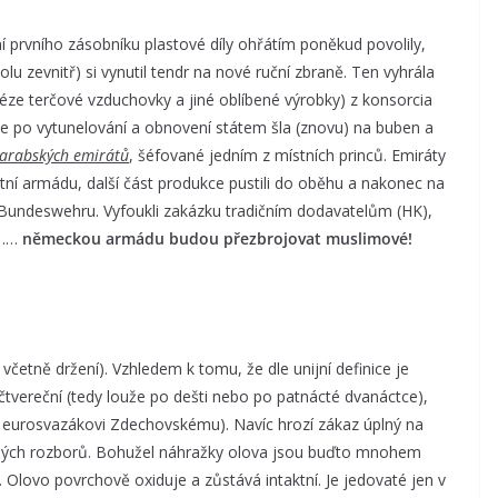
í prvního zásobníku plastové díly ohřátím poněkud povolily,
lu zevnitř) si vynutil tendr na nové ruční zbraně. Ten vyhrála
éze terčové vzduchovky a jiné oblíbené výrobky) z konsorcia
le po vytunelování a obnovení státem šla (znovu) na buben a
 arabských emirátů
, šéfované jedním z místních princů. Emiráty
stní armádu, další část produkce pustili do oběhu a nakonec na
r Bundeswehru. Vyfoukli zakázku tradičním dodavatelům (HK),
e ……
německou armádu budou přezbrojovat muslimové!
 včetně držení). Vzhledem k tomu, že dle unijní definice je
tvereční (tedy louže po dešti nebo po patnácté dvanáctce),
i eurosvazákovi Zdechovskému). Navíc hrozí zákaz úplný na
haných rozborů. Bohužel náhražky olova jsou buďto mnohem
. Olovo povrchově oxiduje a zůstává intaktní. Je jedovaté jen v