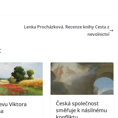
Lenka Procházková. Recenze knihy Cesta z
nevolnictví
t
Česká společnost
evu Viktora
směřuje k násilnému
na
konfliktu