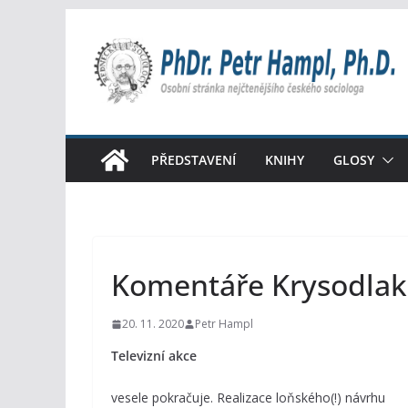
Přeskočit
na
obsah
PŘEDSTAVENÍ
KNIHY
GLOSY
Komentáře Krysodlaka
20. 11. 2020
Petr Hampl
Televizní akce
vesele pokračuje. Realizace loňského(!) návrhu