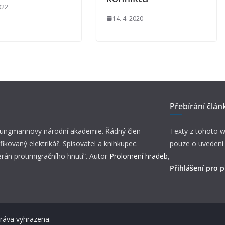
022
14. 4. 2020
Přebírání člán
 Jungmannovy národní akademie. Řádný člen
Texty z tohoto w
fikovaný elektrikář. Spisovatel a knihkupec.
pouze o uvedení
erán protimigračního hnutí“. Autor
Prolomení hradeb
,
Přihlášení pro p
práva vyhrazena.