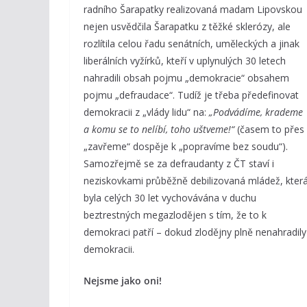
radního Šarapatky realizovaná madam Lipovskou
nejen usvědčila Šarapatku z těžké sklerózy, ale
rozlítila celou řadu senátních, uměleckých a jinak
liberálních vyžírků, kteří v uplynulých 30 letech
nahradili obsah pojmu „demokracie“ obsahem
pojmu „defraudace“. Tudíž je třeba předefinovat
demokracii z „vlády lidu“ na:
„Podvádíme, krademe
a komu se to nelíbí, toho uštveme!“
(časem to přes
„zavřeme“ dospěje k „popravíme bez soudu“).
Samozřejmě se za defraudanty z ČT staví i
neziskovkami průběžně debilizovaná mládež, kter
byla celých 30 let vychovávána v duchu
beztrestných megazlodějen s tím, že to k
demokraci patří – dokud zlodějny plně nenahradily
demokracii.
Nejsme jako oni!