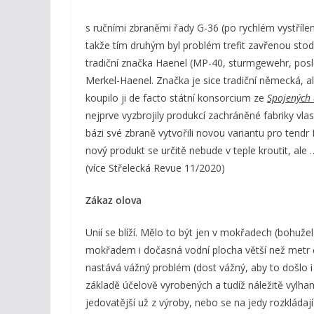
s ručními zbraněmi řady G-36 (po rychlém vystřílen
takže tím druhým byl problém trefit zavřenou stodo
tradiční značka Haenel (MP-40, sturmgewehr, posl
Merkel-Haenel. Značka je sice tradiční německá, a
koupilo ji de facto státní konsorcium ze
Spojených
nejprve vyzbrojily produkcí zachráněné fabriky vla
bázi své zbraně vytvořili novou variantu pro tend
nový produkt se určitě nebude v teple kroutit, al
(více Střelecká Revue 11/2020)
Zákaz olova
Unií se blíží. Mělo to být jen v mokřadech (bohužel
mokřadem i dočasná vodní plocha větší než metr č
nastává vážný problém (dost vážný, aby to došlo 
základě účelově vyrobených a tudíž náležitě vyl
jedovatější už z výroby, nebo se na jedy rozkládají