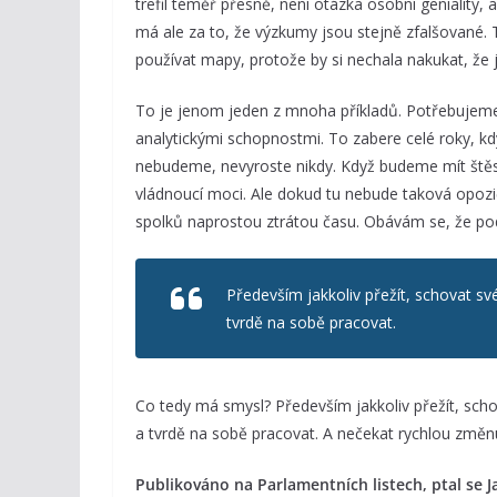
trefil téměř přesně, není otázka osobní geniality, a
má ale za to, že výzkumy jsou stejně zfalšované.
používat mapy, protože by si nechala nakukat, že
To je jenom jeden z mnoha příkladů. Potřebujeme,
analytickými schopnostmi. To zabere celé roky, k
nebudeme, nevyroste nikdy. Když budeme mít štěstí
vládnoucí moci. Ale dokud tu nebude taková opozič
spolků naprostou ztrátou času. Obávám se, že pod
Především jakkoliv přežít, schovat sv
tvrdě na sobě pracovat.
Co tedy má smysl? Především jakkoliv přežít, scho
a tvrdě na sobě pracovat. A nečekat rychlou změn
Publikováno na Parlamentních listech, ptal se J