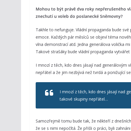
Mohou to být právě dva roky nepřerušeného vlá
znechutí u voleb do poslanecké Sněmovny?
Takhle to nefunguje. Vládní propaganda bude své př
emoce. Každých pár měsíců se objeví téma nového
vlna demonstrací atd. Jedna generálova volička mi ř
Takové strašáky bude vládní propaganda vytvářet
I mnozí z těch, kdo dnes jásají nad generálovým ví
nepřátel a že jim nezbývá než tvrdá a ponižující seb
I mnozí z těch, kdo dnes jásají nad ge
takové skupiny nepřátel…
Samozřejmě tomu bude tak, že někteří z dnešních 
že se s nimi nepočítá. Že přišli o práci, byli zahná