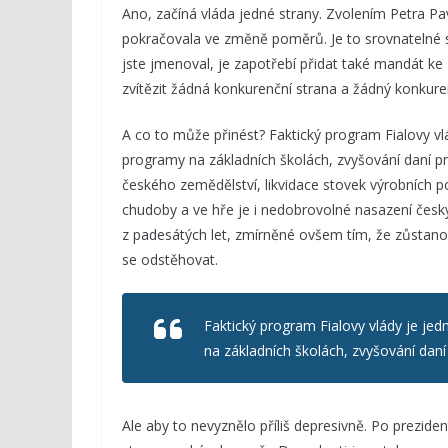
Ano, začíná vláda jedné strany. Zvolením Petra Pa
pokračovala ve změně poměrů. Je to srovnatelné s
jste jmenoval, je zapotřebí přidat také mandát k
zvítězit žádná konkurenční strana a žádný konkure
A co to může přinést? Faktický program Fialovy v
programy na základních školách, zvyšování daní pro
českého zemědělství, likvidace stovek výrobních p
chudoby a ve hře je i nedobrovolné nasazení českýc
z padesátých let, zmírněné ovšem tím, že zůstan
se odstěhovat.
Faktický program Fialovy vlády je je
na základních školách, zvyšování daní
Ale aby to nevyznělo příliš depresivně. Po prezide