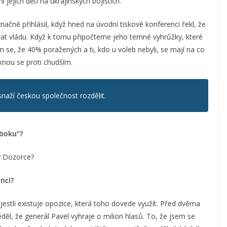
 jejich dětí na ukrajinských bojištích.
ačně přihlásil, když hned na úvodní tiskové konferenci řekl, že
ovat vládu. Když k tomu připočteme jeho temné vyhrůžky, které
e, že 40% poražených a ti, kdo u voleb nebyli, se mají na co
knou se proti chudším.
 snaží českou společnost rozdělit.
 boku“?
? Dozorce?
nci?
jestli existuje opozice, která toho dovede využít. Před dvěma
l, že generál Pavel vyhraje o milion hlasů. To, že jsem se