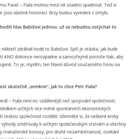
demu Pavel – Fiala mohou mezi ně snadno spadnout. Teď si
že jsou vlastně honorací. Brzy budou vyvedeni z omylu.
 hodili hlas Babišovi jednou, už se nebudou ostýchat to
 někteří zdráhali hodit to Babišovi. Spíš je otázka, jak bude
 hnutí ANO dokonce nerozpadne a samozřejmě poroste tlak, aby
kupině. To je, myslím, ten hlavní důvod současného honu na
st skutečně „semkne“, jak to chce Petr Fiala?
l – Fiala není nic vzdálenější než spojování společnosti.
výsledkem určitých více méně spontánních ekonomických
aží českou společnost rozdělit. Všimněte si, že veškeré kroky
y výhody směřovaly k určitým společenským vrstvám a všechny
ny manažerské bonusy, pro druhé nezaměstnanost, osekání