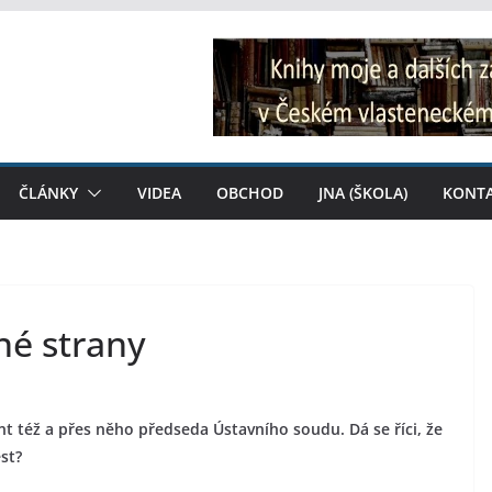
ČLÁNKY
VIDEA
OBCHOD
JNA (ŠKOLA)
KONT
né strany
nt též a přes něho předseda Ústavního soudu. Dá se říci, že
st?