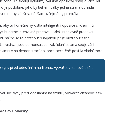
le toho, že sleduji výzkumy. Většina opozičně smýšlejících lidí
 To je podobné, jako by během války jedna strana odmítla
 jsou mapy zfalšované. Samozřejmě by prohrála.
 aby tu konečně vyrostla inteligentní opozice s rozumnými
dyž budeme intenzivně pracovat. Když intenzivně pracovat
, může se to protnout s nějakou příští krizí současné
ní vrstva, jsou demonstrace, zakládání stran a spojování
zimní vlna demonstrací dokonce nechtěně posílila vládní moc.
é syny před odesláním na frontu, vytvářet vztahové sítě a
vat své syny před odesláním na frontu, vytvářet vztahové sítě
u.
aroslav Polanský.