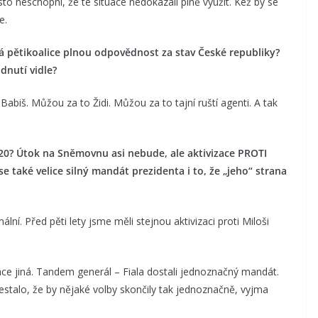
to neschopní, že té situace nedokázali plně využít. Kéž by se
e.
á pětikoalice plnou odpovědnost za stav České republiky?
dnutí vidle?
iš. Můžou za to Židi. Můžou za to tajní ruští agenti. A tak
020? Útok na Sněmovnu asi nebude, ale aktivizace PROTI
e také velice silný mandát prezidenta i to, že „jeho“ strana
lní. Před pěti lety jsme měli stejnou aktivizaci proti Miloši
uace jiná. Tandem generál – Fiala dostali jednoznačný mandát.
stalo, že by nějaké volby skončily tak jednoznačně, vyjma