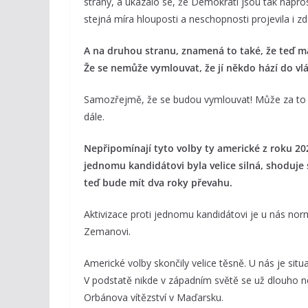
strany, a ukázalo se, že Demokrati jsou tak napros
stejná míra hlouposti a neschopnosti projevila i zd
A na druhou stranu, znamená to také, že teď m
Že se nemůže vymlouvat, že jí někdo hází do vlá
Samozřejmě, že se budou vymlouvat! Může za to Bab
dále.
Nepřipomínají tyto volby ty americké z roku 2
jednomu kandidátovi byla velice silná, shoduje s
teď bude mít dva roky převahu.
Aktivizace proti jednomu kandidátovi je u nás normá
Zemanovi.
Americké volby skončily velice těsně. U nás je sit
V podstatě nikde v západním světě se už dlouho ne
Orbánova vítězství v Maďarsku.