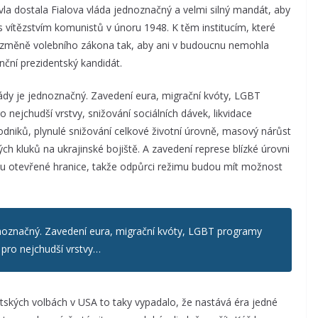
vla dostala Fialova vláda jednoznačný a velmi silný mandát, aby
 vítězstvím komunistů v únoru 1948. K těm institucím, které
e změně volebního zákona tak, aby ani v budoucnu nemohla
nční prezidentský kandidát.
lády je jednoznačný. Zavedení eura, migrační kvóty, LGBT
 nejchudší vrstvy, snižování sociálních dávek, likvidace
odniků, plynulé snižování celkové životní úrovně, masový nárůst
h kluků na ukrajinské bojiště. A zavedení represe blízké úrovni
ou otevřené hranice, takže odpůrci režimu budou mít možnost
dnoznačný. Zavedení eura, migrační kvóty, LGBT programy
 pro nejchudší vrstvy…
ntských volbách v USA to taky vypadalo, že nastává éra jedné