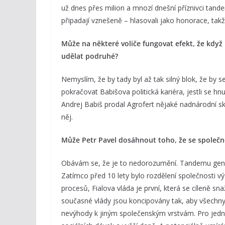
už dnes přes milion a mnozí dnešní příznivci tan
připadají vznešeně – hlasovali jako honorace, tak
Může na některé voliče fungovat efekt, že když
udělat podruhé?
Nemyslím, že by tady byl až tak silný blok, že by se
pokračovat Babišova politická kariéra, jestli se
Andrej Babiš prodal Agrofert nějaké nadnárodní s
něj.
Může Petr Pavel dosáhnout toho, že se společno
Obávám se, že je to nedorozumění. Tandemu generá
Zatímco před 10 lety bylo rozdělení společnosti 
procesů, Fialova vláda je první, která se cíleně sn
současné vlády jsou koncipovány tak, aby všechn
nevýhody k jiným společenským vrstvám. Pro jed