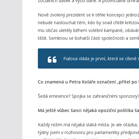
sociálních dávek a vyšší daně. A potenciálně umírání
Nově zvolený prezident se k téhle koncepci jednozn
nebude naslouchat těm, kdo by snad chtěli kritiz
mu občas uletěly během volební kampaně, obávám s
těšit. Semknou se bohatší části společnosti a sem
Fialova vláda je první, která se cíleně
Co znamená u Petra Koláře označení „přítel po
Šedá eminence? Spojka se zahraničními sponzory
Má ještě vůbec šanci nějaká opoziční politika ša
Každý režim má nějaká slabá místa. Je ale otázka, 
týdny jsem v rozhovoru pro parlamentky předpovědě