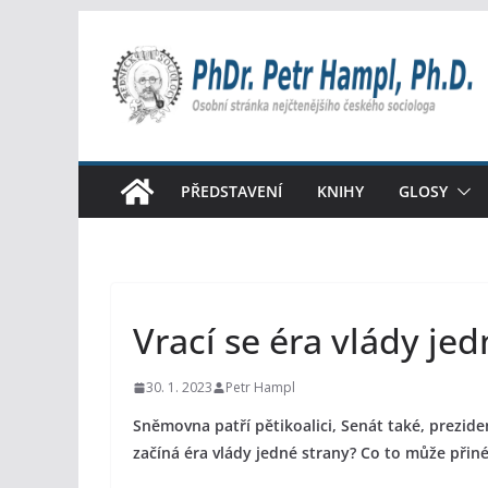
Přeskočit
na
obsah
PŘEDSTAVENÍ
KNIHY
GLOSY
Vrací se éra vlády jed
30. 1. 2023
Petr Hampl
Sněmovna patří pětikoalici, Senát také, prezide
začíná éra vlády jedné strany? Co to může přiné