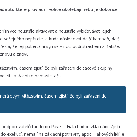
dnutí, které provládní voliče ukolébají nebo je dokonce
íznivce neustále aktivovat a neustále vybičovávat jejich
 veřejného nepřítele, a bude následovat další kampaň, další
ekla, že její pubertální syn se v noci budí strachem z Babiše.
 znovu a znovu.
tězstvím, časem zjistí, že byli zařazeni do takové skupiny
ekritika. A ani to nemusí stačit.
nerálovým vítězstvím, časem zjistí, že byli zařazeni do
podporovatelů tandemu Pavel – Fiala budou zklamáni. Zjistí,
ni do exekucí, nemají na základní potraviny apod. Takových lidí je