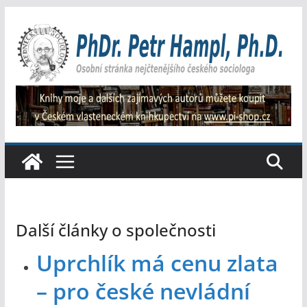
Přeskočit
na
obsah
Další články o společnosti
Uprchlík má cenu zlata
– pro české nevládní